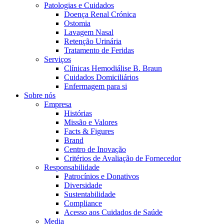
Coordenamos os seus cuidados médicos quando recebe alta do hos
Patologias e Cuidados
Doença Renal Crónica
Ostomia
Lavagem Nasal
Retenção Urinária
Tratamento de Feridas
Serviços
Clínicas Hemodiálise B. Braun
Cuidados Domiciliários
Enfermagem para si
Sobre nós
Empresa
Histórias
Missão e Valores
Facts & Figures
Catálogo de Produtos
Brand
Centro de Inovação
Encontre o produto que procura. Visite o catálogo de produtos
Centro de Inovação
Critérios de Avaliação de Fornecedor
Responsabilidade
Vamos impulsionar juntos a inovação na tecnologia médica. Saib
Patrocínios e Donativos
Diversidade
Sustentabilidade
Compliance
Acesso aos Cuidados de Saúde
Media