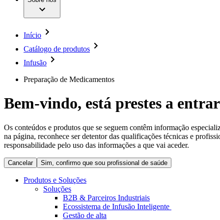
Cirurgia da Coluna Vertebral
A nossa cultura
Enfermagem para si
Cirurgia Minimamente Invasiva
Patologias e Cuidados
Patrocínios e Donativos
Cirurgia Robótica
Diversidade
Cuidados de Ostomia
Sustentabilidade
Início
Serviços
Dental Care
Compliance
Instrumentos Cirúrgicos e Sistemas de Contentores
Catálogo de produtos
Acesso aos Cuidados de Saúde
Motores Cirúrgicos
Infusão
Neurocirurgia
Media
Nutrição Clínica
Preparação de Medicamentos
Oncologia
Comunicados de Imprensa
Prevenção e Controlo de Infeções
Retenção Urinária e Urologia
Bem-vindo, está prestes a entrar
Contactos
Suturas e Especialidades Cirúrgicas
Terapia da Dor
Formulário de Contacto
Terapias de Infusão
Localizações
Os conteúdos e produtos que se seguem contêm informação especializad
Terapia de Intervenção Vascular
Empresa
na página, reconhece ser detentor das qualificações técnicas e profiss
Tratamento de Feridas
responsabilidade pelo uso das informações a que vai aceder.
Tratamento de Sangue Extracorporal
Responsabilidade
Soluções
Cancelar
Sim, confirmo que sou profissional de saúde
Produtos e Soluções
Media
Terapias
Soluções
B2B & Parceiros Industriais
Ecossistema de Infusão Inteligente
Contactos
Gestão de alta