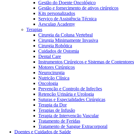
Gestão do Doente Oncológico
Gestão e fornecimento de ativos cirúrgicos
Kits personalizados
Serviço de Assistência Técnica
Aesculap Academy
Terapias
Cirurgia da Coluna Vertebral
Cirurgia Minimamente Invasiva
Cirurgia Robótica
Cuidados de Ostomia
Dental Care
Instrumentos Cirúrgicos e Sistemas de Contentores
Motores Cirúrgicos
Neurocirurgia
Nutrição Clínica
Oncologia
Prevenção e Controlo de Infeções
Retenção Urinária e Urologia
Suturas e Especialidades Cirúrgicas
Vagas disponíveis
Terapia da Dor
Terapias de Infusão
Descubra as tuas oportunidades de carreira na B. Braun. Pesqui
Terapia de Intervenção Vascular
Tratamento de Feridas
Cuidados Domiciliários
Tratamento de Sangue Extracorporal
Doentes e Cuidados de Saúde