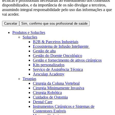
técnicas e profissionais necessárias ao entendimento dos conteúdos
Coordenamos os seus cuidados médicos quando recebe alta
Terapias
disponibilizados, e da importância de os não divulgar a terceiros,
do hospital. Para mais informações, visite a nossa página de
assumindo integral responsabilidade pelo uso das informações a que
Contactos
cuidados domiciliários.
vai aceder.
Cancelar
Sim, confirmo que sou profissional de saúde
Produtos e Soluções
Soluções
B2B & Parceiros Industriais
Ecossistema de Infusão Inteligente
Gestão de alta
Gestão do Doente Oncológico
Gestão e fornecimento de ativos cirúrgicos
Kits personalizados
Serviço de Assistência Técnica
Aesculap Academy
Catálogo de Produtos
Terapias
Cirurgia da Coluna Vertebral
Centro de Inovação
Encontre o produto que procura. Visite o catálogo de produtos
Cirurgia Minimamente Invasiva
da B. Braun com o nosso portfólio completo.
Cirurgia Robótica
Vamos impulsionar juntos a inovação na tecnologia médica.
Cuidados de Ostomia
Saiba mais sobre o nosso centro de inovação e apresente a sua
Dental Care
ideia.
Instrumentos Cirúrgicos e Sistemas de
Contentores Estéreis