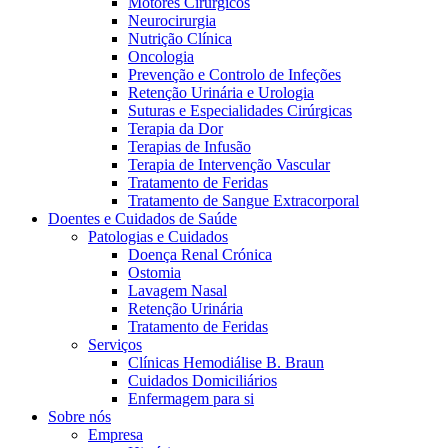
Motores Cirúrgicos
Neurocirurgia
Nutrição Clínica
Oncologia
Prevenção e Controlo de Infeções
Retenção Urinária e Urologia
Suturas e Especialidades Cirúrgicas
Terapia da Dor
Terapias de Infusão
Terapia de Intervenção Vascular
Contactos
Tratamento de Feridas
Tratamento de Sangue Extracorporal
Em diálogo com a B. Braun. Entre em contacto connosco
Doentes e Cuidados de Saúde
Patologias e Cuidados
Doença Renal Crónica
Ostomia
Lavagem Nasal
Retenção Urinária
Tratamento de Feridas
Serviços
Clínicas Hemodiálise B. Braun
Cuidados Domiciliários
Enfermagem para si
Sobre nós
Empresa