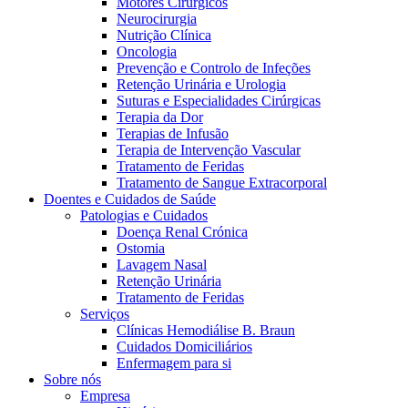
Motores Cirúrgicos
Neurocirurgia
Nutrição Clínica
Oncologia
Prevenção e Controlo de Infeções
Retenção Urinária e Urologia
Suturas e Especialidades Cirúrgicas
Terapia da Dor
Terapias de Infusão
Terapia de Intervenção Vascular
Contactos
Tratamento de Feridas
Tratamento de Sangue Extracorporal
Em diálogo com a B. Braun. Entre em contacto connosco
Doentes e Cuidados de Saúde
Patologias e Cuidados
Doença Renal Crónica
Ostomia
Lavagem Nasal
Retenção Urinária
Tratamento de Feridas
Serviços
Clínicas Hemodiálise B. Braun
Cuidados Domiciliários
Enfermagem para si
Sobre nós
Empresa