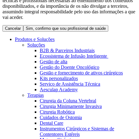
técnicas e profissionais necessárias ao entendimento dos conteúdos
Coordenamos os seus cuidados médicos quando recebe alta
Terapias
disponibilizados, e da importância de os não divulgar a terceiros,
do hospital. Para mais informações, visite a nossa página de
assumindo integral responsabilidade pelo uso das informações a que
Contactos
cuidados domiciliários.
vai aceder.
Cancelar
Sim, confirmo que sou profissional de saúde
Produtos e Soluções
Soluções
B2B & Parceiros Industriais
Ecossistema de Infusão Inteligente
Gestão de alta
Gestão do Doente Oncológico
Gestão e fornecimento de ativos cirúrgicos
Kits personalizados
Serviço de Assistência Técnica
Aesculap Academy
Catálogo de Produtos
Terapias
Cirurgia da Coluna Vertebral
Centro de Inovação
Encontre o produto que procura. Visite o catálogo de produtos
Cirurgia Minimamente Invasiva
da B. Braun com o nosso portfólio completo.
Cirurgia Robótica
Vamos impulsionar juntos a inovação na tecnologia médica.
Cuidados de Ostomia
Saiba mais sobre o nosso centro de inovação e apresente a sua
Dental Care
ideia.
Instrumentos Cirúrgicos e Sistemas de
Contentores Estéreis