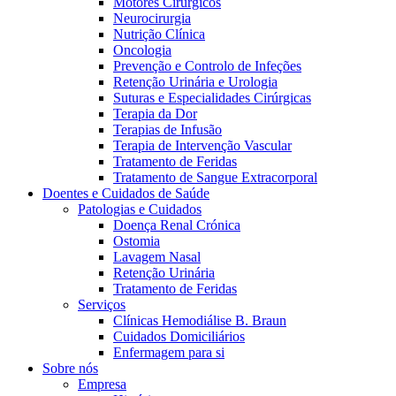
Motores Cirúrgicos
Neurocirurgia
Nutrição Clínica
Oncologia
Prevenção e Controlo de Infeções
Retenção Urinária e Urologia
Suturas e Especialidades Cirúrgicas
Terapia da Dor
Terapias de Infusão
Terapia de Intervenção Vascular
Contactos
Tratamento de Feridas
Tratamento de Sangue Extracorporal
Em diálogo com a B. Braun. Entre em contacto connosco
Doentes e Cuidados de Saúde
Patologias e Cuidados
Doença Renal Crónica
Ostomia
Lavagem Nasal
Retenção Urinária
Tratamento de Feridas
Serviços
Clínicas Hemodiálise B. Braun
Cuidados Domiciliários
Enfermagem para si
Sobre nós
Empresa