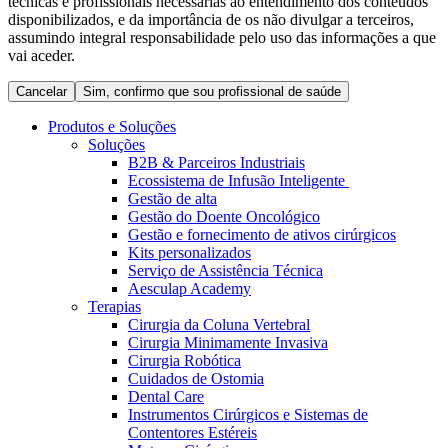
técnicas e profissionais necessárias ao entendimento dos conteúdos
Coordenamos os seus cuidados médicos quando recebe alta
Terapias
disponibilizados, e da importância de os não divulgar a terceiros,
do hospital. Para mais informações, visite a nossa página de
assumindo integral responsabilidade pelo uso das informações a que
Contactos
cuidados domiciliários.
vai aceder.
Cancelar
Sim, confirmo que sou profissional de saúde
Produtos e Soluções
Soluções
B2B & Parceiros Industriais
Ecossistema de Infusão Inteligente
Gestão de alta
Gestão do Doente Oncológico
Gestão e fornecimento de ativos cirúrgicos
Kits personalizados
Serviço de Assistência Técnica
Aesculap Academy
Catálogo de Produtos
Terapias
Cirurgia da Coluna Vertebral
Centro de Inovação
Encontre o produto que procura. Visite o catálogo de produtos
Cirurgia Minimamente Invasiva
da B. Braun com o nosso portfólio completo.
Cirurgia Robótica
Vamos impulsionar juntos a inovação na tecnologia médica.
Cuidados de Ostomia
Saiba mais sobre o nosso centro de inovação e apresente a sua
Dental Care
ideia.
Instrumentos Cirúrgicos e Sistemas de
Contentores Estéreis