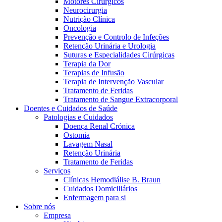
Motores Cirúrgicos
Neurocirurgia
Nutrição Clínica
Oncologia
Prevenção e Controlo de Infeções
Retenção Urinária e Urologia
Suturas e Especialidades Cirúrgicas
Terapia da Dor
Terapias de Infusão
Terapia de Intervenção Vascular
Contactos
Tratamento de Feridas
Tratamento de Sangue Extracorporal
Em diálogo com a B. Braun. Entre em contacto connosco
Doentes e Cuidados de Saúde
Patologias e Cuidados
Doença Renal Crónica
Ostomia
Lavagem Nasal
Retenção Urinária
Tratamento de Feridas
Serviços
Clínicas Hemodiálise B. Braun
Cuidados Domiciliários
Enfermagem para si
Sobre nós
Empresa