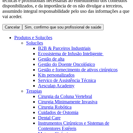
técnicas e profissionais necessárias ao entendimento dos conteúdos
Coordenamos os seus cuidados médicos quando recebe alta
Terapias
disponibilizados, e da importância de os não divulgar a terceiros,
do hospital. Para mais informações, visite a nossa página de
assumindo integral responsabilidade pelo uso das informações a que
Contactos
cuidados domiciliários.
vai aceder.
Cancelar
Sim, confirmo que sou profissional de saúde
Produtos e Soluções
Soluções
B2B & Parceiros Industriais
Ecossistema de Infusão Inteligente
Gestão de alta
Gestão do Doente Oncológico
Gestão e fornecimento de ativos cirúrgicos
Kits personalizados
Serviço de Assistência Técnica
Aesculap Academy
Catálogo de Produtos
Terapias
Cirurgia da Coluna Vertebral
Centro de Inovação
Encontre o produto que procura. Visite o catálogo de produtos
Cirurgia Minimamente Invasiva
da B. Braun com o nosso portfólio completo.
Cirurgia Robótica
Vamos impulsionar juntos a inovação na tecnologia médica.
Cuidados de Ostomia
Saiba mais sobre o nosso centro de inovação e apresente a sua
Dental Care
ideia.
Instrumentos Cirúrgicos e Sistemas de
Contentores Estéreis