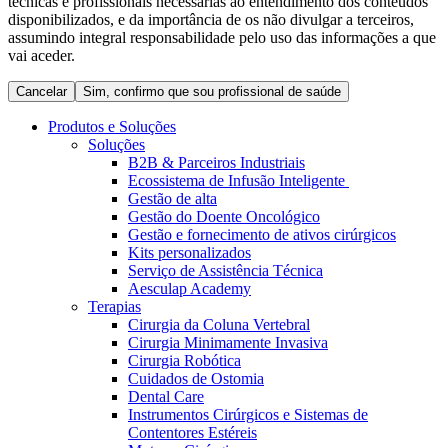
técnicas e profissionais necessárias ao entendimento dos conteúdos
Coordenamos os seus cuidados médicos quando recebe alta
Terapias
disponibilizados, e da importância de os não divulgar a terceiros,
do hospital. Para mais informações, visite a nossa página de
assumindo integral responsabilidade pelo uso das informações a que
Contactos
cuidados domiciliários.
vai aceder.
Cancelar
Sim, confirmo que sou profissional de saúde
Produtos e Soluções
Soluções
B2B & Parceiros Industriais
Ecossistema de Infusão Inteligente
Gestão de alta
Gestão do Doente Oncológico
Gestão e fornecimento de ativos cirúrgicos
Kits personalizados
Serviço de Assistência Técnica
Aesculap Academy
Catálogo de Produtos
Terapias
Cirurgia da Coluna Vertebral
Centro de Inovação
Encontre o produto que procura. Visite o catálogo de produtos
Cirurgia Minimamente Invasiva
da B. Braun com o nosso portfólio completo.
Cirurgia Robótica
Vamos impulsionar juntos a inovação na tecnologia médica.
Cuidados de Ostomia
Saiba mais sobre o nosso centro de inovação e apresente a sua
Dental Care
ideia.
Instrumentos Cirúrgicos e Sistemas de
Contentores Estéreis