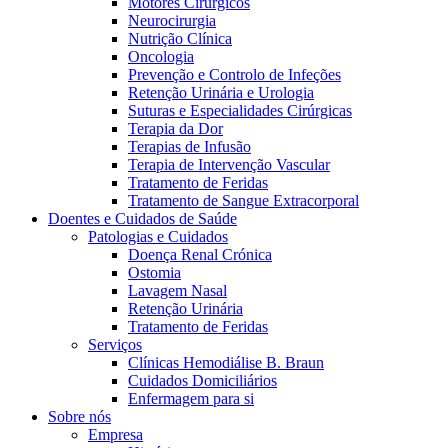
Motores Cirúrgicos
Neurocirurgia
Nutrição Clínica
Oncologia
Prevenção e Controlo de Infeções
Retenção Urinária e Urologia
Suturas e Especialidades Cirúrgicas
Terapia da Dor
Terapias de Infusão
Terapia de Intervenção Vascular
Contactos
Tratamento de Feridas
Tratamento de Sangue Extracorporal
Em diálogo com a B. Braun. Entre em contacto connosco
Doentes e Cuidados de Saúde
Patologias e Cuidados
Doença Renal Crónica
Ostomia
Lavagem Nasal
Retenção Urinária
Tratamento de Feridas
Serviços
Clínicas Hemodiálise B. Braun
Cuidados Domiciliários
Enfermagem para si
Sobre nós
Empresa