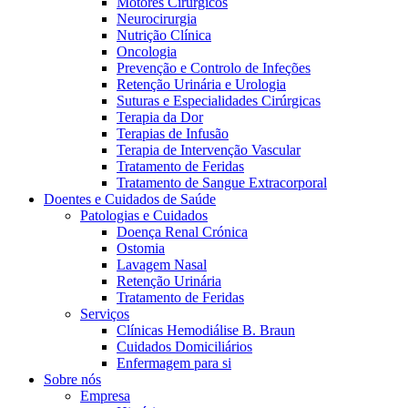
Motores Cirúrgicos
Neurocirurgia
Nutrição Clínica
Oncologia
Prevenção e Controlo de Infeções
Retenção Urinária e Urologia
Suturas e Especialidades Cirúrgicas
Terapia da Dor
Terapias de Infusão
Terapia de Intervenção Vascular
Contactos
Tratamento de Feridas
Tratamento de Sangue Extracorporal
Em diálogo com a B. Braun. Entre em contacto connosco
Doentes e Cuidados de Saúde
Patologias e Cuidados
Doença Renal Crónica
Ostomia
Lavagem Nasal
Retenção Urinária
Tratamento de Feridas
Serviços
Clínicas Hemodiálise B. Braun
Cuidados Domiciliários
Enfermagem para si
Sobre nós
Empresa