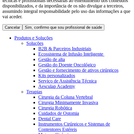
técnicas e profissionais necessárias ao entendimento dos conteúdos
Coordenamos os seus cuidados médicos quando recebe alta
Terapias
disponibilizados, e da importância de os não divulgar a terceiros,
do hospital. Para mais informações, visite a nossa página de
assumindo integral responsabilidade pelo uso das informações a que
Contactos
cuidados domiciliários.
vai aceder.
Cancelar
Sim, confirmo que sou profissional de saúde
Produtos e Soluções
Soluções
B2B & Parceiros Industriais
Ecossistema de Infusão Inteligente
Gestão de alta
Gestão do Doente Oncológico
Gestão e fornecimento de ativos cirúrgicos
Kits personalizados
Serviço de Assistência Técnica
Aesculap Academy
Catálogo de Produtos
Terapias
Cirurgia da Coluna Vertebral
Centro de Inovação
Encontre o produto que procura. Visite o catálogo de produtos
Cirurgia Minimamente Invasiva
da B. Braun com o nosso portfólio completo.
Cirurgia Robótica
Vamos impulsionar juntos a inovação na tecnologia médica.
Cuidados de Ostomia
Saiba mais sobre o nosso centro de inovação e apresente a sua
Dental Care
ideia.
Instrumentos Cirúrgicos e Sistemas de
Contentores Estéreis