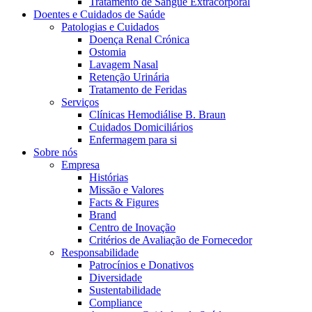
Tratamento de Sangue Extracorporal
Coordenamos os seus cuidados médicos quando recebe alta do hos
Doentes e Cuidados de Saúde
Patologias e Cuidados
Doença Renal Crónica
Ostomia
Lavagem Nasal
Retenção Urinária
Tratamento de Feridas
Serviços
Clínicas Hemodiálise B. Braun
Cuidados Domiciliários
Enfermagem para si
Sobre nós
Empresa
Histórias
Catálogo de Produtos
Missão e Valores
Facts & Figures
Encontre o produto que procura. Visite o catálogo de produtos
Brand
Centro de Inovação
Centro de Inovação
Critérios de Avaliação de Fornecedor
Vamos impulsionar juntos a inovação na tecnologia médica. Saib
Responsabilidade
Patrocínios e Donativos
Diversidade
Sustentabilidade
Compliance