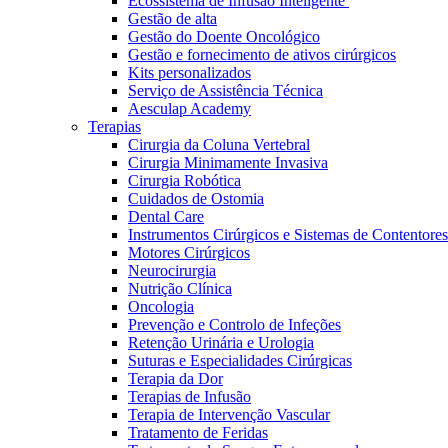
Ecossistema de Infusão Inteligente
Gestão de alta
Gestão do Doente Oncológico
Gestão e fornecimento de ativos cirúrgicos
Kits personalizados
Serviço de Assistência Técnica
Aesculap Academy
Terapias
Cirurgia da Coluna Vertebral
Cirurgia Minimamente Invasiva
Cirurgia Robótica
Cuidados de Ostomia
Dental Care
Instrumentos Cirúrgicos e Sistemas de Contentores
Motores Cirúrgicos
Neurocirurgia
Nutrição Clínica
Oncologia
Prevenção e Controlo de Infeções
Retenção Urinária e Urologia
Vagas disponíveis
Suturas e Especialidades Cirúrgicas
Terapia da Dor
Descubra as tuas oportunidades de carreira na B. Braun. Pesqui
Terapias de Infusão
Terapia de Intervenção Vascular
Cuidados Domiciliários
Tratamento de Feridas