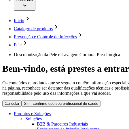
Cirurgia da Coluna Vertebral
A nossa cultura
Enfermagem para si
Cirurgia Minimamente Invasiva
Patologias e Cuidados
Patrocínios e Donativos
Cirurgia Robótica
Diversidade
Cuidados de Ostomia
Sustentabilidade
Início
Serviços
Dental Care
Compliance
Instrumentos Cirúrgicos e Sistemas de Contentores
Catálogo de produtos
Acesso aos Cuidados de Saúde
Motores Cirúrgicos
Prevenção e Controle de Infecções
Neurocirurgia
Media
Nutrição Clínica
Pele
Oncologia
Comunicados de Imprensa
Prevenção e Controlo de Infeções
Descolonização da Pele e Lavagem Corporal Pré-cirúrgica
Retenção Urinária e Urologia
Contactos
Suturas e Especialidades Cirúrgicas
Bem-vindo, está prestes a entrar
Terapia da Dor
Formulário de Contacto
Terapias de Infusão
Localizações
Terapia de Intervenção Vascular
Empresa
Os conteúdos e produtos que se seguem contêm informação especializad
Tratamento de Feridas
na página, reconhece ser detentor das qualificações técnicas e profiss
Tratamento de Sangue Extracorporal
responsabilidade pelo uso das informações a que vai aceder.
Responsabilidade
Soluções
Cancelar
Sim, confirmo que sou profissional de saúde
Media
Terapias
Produtos e Soluções
Soluções
Contactos
B2B & Parceiros Industriais