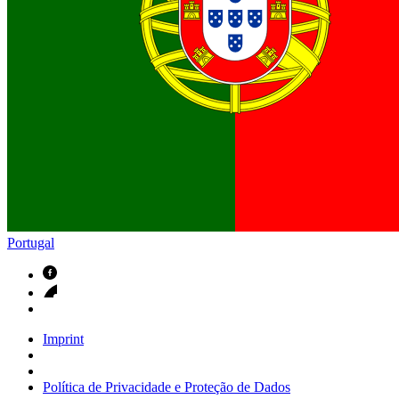
Contactos
Em diálogo com a B. Braun. Entre em contacto connosco
Portugal
Imprint
Política de Privacidade e Proteção de Dados