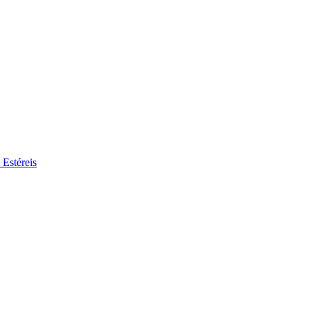
 Estéreis
se no nosso mercado de trabalho global por perfis de trabalho interessa