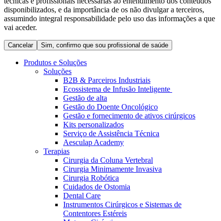
técnicas e profissionais necessárias ao entendimento dos conteúdos
Coordenamos os seus cuidados médicos quando recebe alta
Terapias
disponibilizados, e da importância de os não divulgar a terceiros,
do hospital. Para mais informações, visite a nossa página de
assumindo integral responsabilidade pelo uso das informações a que
Contactos
cuidados domiciliários.
vai aceder.
Cancelar
Sim, confirmo que sou profissional de saúde
Produtos e Soluções
Soluções
B2B & Parceiros Industriais
Ecossistema de Infusão Inteligente
Gestão de alta
Gestão do Doente Oncológico
Gestão e fornecimento de ativos cirúrgicos
Kits personalizados
Serviço de Assistência Técnica
Aesculap Academy
Catálogo de Produtos
Terapias
Cirurgia da Coluna Vertebral
Centro de Inovação
Encontre o produto que procura. Visite o catálogo de produtos
Cirurgia Minimamente Invasiva
da B. Braun com o nosso portfólio completo.
Cirurgia Robótica
Vamos impulsionar juntos a inovação na tecnologia médica.
Cuidados de Ostomia
Saiba mais sobre o nosso centro de inovação e apresente a sua
Dental Care
ideia.
Instrumentos Cirúrgicos e Sistemas de
Contentores Estéreis