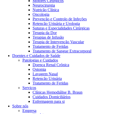
Motores Cirúrgicos
Neurocirurgia
Nutrição Clínica
Oncologia
Prevenção e Controlo de Infeções
Retenção Urinária e Urologia
Suturas e Especialidades Cirúrgicas
Terapia da Dor
Terapias de Infusão
Terapia de Intervenção Vascular
Contactos
Tratamento de Feridas
Tratamento de Sangue Extracorporal
Em diálogo com a B. Braun. Entre em contacto connosco
Doentes e Cuidados de Saúde
Patologias e Cuidados
Doença Renal Crónica
Ostomia
Lavagem Nasal
Retenção Urinária
Tratamento de Feridas
Serviços
Clínicas Hemodiálise B. Braun
Cuidados Domiciliários
Enfermagem para si
Sobre nós
Empresa