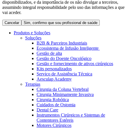
disponibilizados, e da importância de os não divulgar a terceiros,
Coordenamos os seus cuidados médicos quando recebe alta
Terapias
assumindo integral responsabilidade pelo uso das informações a que
do hospital. Para mais informações, visite a nossa página de
Contactos
vai aceder.
cuidados domiciliários.
Cancelar
Sim, confirmo que sou profissional de saúde
Produtos e Soluções
Soluções
B2B & Parceiros Industriais
Ecossistema de Infusão Inteligente
Gestão de alta
Gestão do Doente Oncológico
Gestão e fornecimento de ativos cirúrgicos
Kits personalizados
Serviço de Assistência Técnica
Aesculap Academy
Terapias
Catálogo de Produtos
Cirurgia da Coluna Vertebral
Centro de Inovação
Cirurgia Minimamente Invasiva
Encontre o produto que procura. Visite o catálogo de produtos
Cirurgia Robótica
da B. Braun com o nosso portfólio completo.
Vamos impulsionar juntos a inovação na tecnologia médica.
Cuidados de Ostomia
Saiba mais sobre o nosso centro de inovação e apresente a sua
Dental Care
ideia.
Instrumentos Cirúrgicos e Sistemas de
Contentores Estéreis
Motores Cirúrgicos