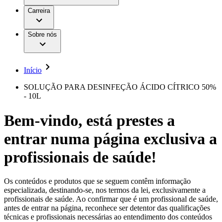
Aesculap Academy
Serviços
Trabalhar na B. Braun
Centro de Inovação
Carreira
Oportunidades de emprego
Critérios de Avaliação de Fornecedor
Terapias
Clínicas Hemodiálise B. Braun
Cuidados Domiciliários
Responsabilidade
Sobre nós
Cirurgia da Coluna Vertebral
A nossa cultura
Enfermagem para si
Cirurgia Minimamente Invasiva
Patologias e Cuidados
Patrocínios e Donativos
Cirurgia Robótica
Diversidade
Cuidados de Ostomia
Sustentabilidade
Início
Serviços
Dental Care
Compliance
Instrumentos Cirúrgicos e Sistemas de
Acesso aos Cuidados de Saúde
SOLUÇÃO PARA DESINFEÇÃO ÁCIDO CÍTRICO 50%
Contentores Estéreis
- 10L
Motores Cirúrgicos
Media
Neurocirurgia
Bem-vindo, está prestes a
Nutrição Clínica
Comunicados de Imprensa
Oncologia
entrar numa página exclusiva a
Prevenção e Controlo de Infeções
Contactos
Retenção Urinária e Urologia
Suturas e Especialidades Cirúrgicas
profissionais de saúde!
Formulário de Contacto
Terapia da Dor
Localizações
Terapias de Infusão
Empresa
Terapia de Intervenção Vascular
Vagas disponíveis
Os conteúdos e produtos que se seguem contêm informação
Tratamento de Feridas
especializada, destinando-se, nos termos da lei, exclusivamente a
Responsabilidade
Descubra as tuas oportunidades de carreira na B. Braun.
Tratamento de Sangue Extracorporal
profissionais de saúde. Ao confirmar que é um profissional de saúde,
Pesquise no nosso mercado de trabalho global por perfis de
Soluções
antes de entrar na página, reconhece ser detentor das qualificações
Cuidados Domiciliários
trabalho interessantes.
técnicas e profissionais necessárias ao entendimento dos conteúdos
Media