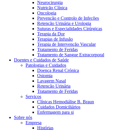
Neurocirurgia
Nutrição Clínica
Oncologia
Prevenção e Controlo de Infeções
Retenção Urinária e Urologia
Suturas e Especialidades Cirúrgicas
Terapia da Dor
Terapias de Infusão
Terapia de Intervenção Vascular
Tratamento de Feridas
Contactos
Tratamento de Sangue Extracorporal
Doentes e Cuidados de Saúde
Em diálogo com a B. Braun. Entre em contacto connosco
Patologias e Cuidados
Doença Renal Crónica
Ostomia
Lavagem Nasal
Retenção Urinária
Tratamento de Feridas
Serviços
Clínicas Hemodiálise B. Braun
Cuidados Domiciliários
Enfermagem para si
Sobre nós
Empresa
Histórias