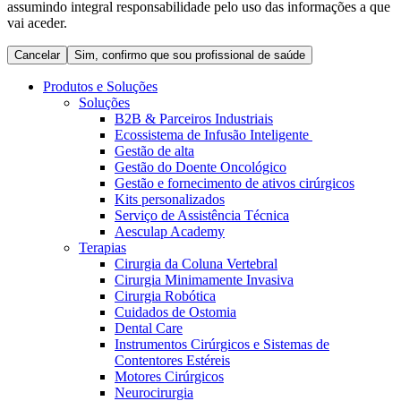
assumindo integral responsabilidade pelo uso das informações a que
Coordenamos os seus cuidados médicos quando recebe alta
Terapias
vai aceder.
do hospital. Para mais informações, visite a nossa página de
Contactos
cuidados domiciliários.
Cancelar
Sim, confirmo que sou profissional de saúde
Produtos e Soluções
Soluções
B2B & Parceiros Industriais
Ecossistema de Infusão Inteligente
Gestão de alta
Gestão do Doente Oncológico
Gestão e fornecimento de ativos cirúrgicos
Kits personalizados
Serviço de Assistência Técnica
Aesculap Academy
Terapias
Cirurgia da Coluna Vertebral
Catálogo de Produtos
Cirurgia Minimamente Invasiva
Centro de Inovação
Cirurgia Robótica
Encontre o produto que procura. Visite o catálogo de produtos
Cuidados de Ostomia
da B. Braun com o nosso portfólio completo.
Vamos impulsionar juntos a inovação na tecnologia médica.
Dental Care
Saiba mais sobre o nosso centro de inovação e apresente a sua
Instrumentos Cirúrgicos e Sistemas de
ideia.
Contentores Estéreis
Motores Cirúrgicos
Neurocirurgia