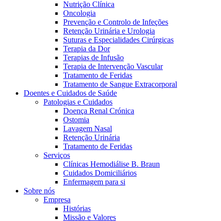
Nutrição Clínica
Oncologia
Prevenção e Controlo de Infeções
Retenção Urinária e Urologia
Suturas e Especialidades Cirúrgicas
Terapia da Dor
Terapias de Infusão
Terapia de Intervenção Vascular
Tratamento de Feridas
Tratamento de Sangue Extracorporal
Contactos
Doentes e Cuidados de Saúde
Patologias e Cuidados
Em diálogo com a B. Braun. Entre em contacto connosco
Doença Renal Crónica
Ostomia
Lavagem Nasal
Retenção Urinária
Tratamento de Feridas
Serviços
Clínicas Hemodiálise B. Braun
Cuidados Domiciliários
Enfermagem para si
Sobre nós
Empresa
Histórias
Missão e Valores