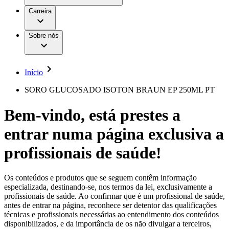
Aesculap Academy
Serviços
Trabalhar na B. Braun
Centro de Inovação
Carreira
Oportunidades de emprego
Critérios de Avaliação de Fornecedor
Terapias
Clínicas Hemodiálise B. Braun
Cuidados Domiciliários
Responsabilidade
Sobre nós
Cirurgia da Coluna Vertebral
A nossa cultura
Enfermagem para si
Cirurgia Minimamente Invasiva
Patologias e Cuidados
Patrocínios e Donativos
Cirurgia Robótica
Diversidade
Cuidados de Ostomia
Sustentabilidade
Início
Serviços
Dental Care
Compliance
Instrumentos Cirúrgicos e Sistemas de
Acesso aos Cuidados de Saúde
SORO GLUCOSADO ISOTON BRAUN EP 250ML PT
Contentores Estéreis
Motores Cirúrgicos
Media
Bem-vindo, está prestes a
Neurocirurgia
Nutrição Clínica
Comunicados de Imprensa
entrar numa página exclusiva a
Oncologia
Prevenção e Controlo de Infeções
Contactos
Retenção Urinária e Urologia
profissionais de saúde!
Suturas e Especialidades Cirúrgicas
Formulário de Contacto
Terapia da Dor
Localizações
Terapias de Infusão
Empresa
Os conteúdos e produtos que se seguem contêm informação
Terapia de Intervenção Vascular
Vagas disponíveis
especializada, destinando-se, nos termos da lei, exclusivamente a
Tratamento de Feridas
profissionais de saúde. Ao confirmar que é um profissional de saúde,
Responsabilidade
Descubra as tuas oportunidades de carreira na B. Braun.
Tratamento de Sangue Extracorporal
antes de entrar na página, reconhece ser detentor das qualificações
Pesquise no nosso mercado de trabalho global por perfis de
Soluções
técnicas e profissionais necessárias ao entendimento dos conteúdos
Cuidados Domiciliários
trabalho interessantes.
disponibilizados, e da importância de os não divulgar a terceiros,
Media