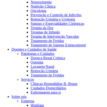
Neurocirurgia
Nutrição Clínica
Oncologia
Prevenção e Controlo de Infeções
Retenção Urinária e Urologia
Suturas e Especialidades Cirúrgicas
Terapia da Dor
Terapias de Infusão
Terapia de Intervenção Vascular
Tratamento de Feridas
Contactos
Tratamento de Sangue Extracorporal
Doentes e Cuidados de Saúde
Em diálogo com a B. Braun. Entre em contacto connosco
Patologias e Cuidados
Doença Renal Crónica
Ostomia
Lavagem Nasal
Retenção Urinária
Tratamento de Feridas
Serviços
Clínicas Hemodiálise B. Braun
Cuidados Domiciliários
Enfermagem para si
Sobre nós
Empresa
Histórias