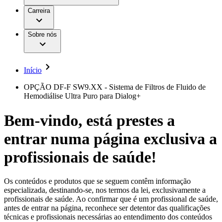
Aesculap Academy
Serviços
Trabalhar na B. Braun
Centro de Inovação
Carreira
Oportunidades de emprego
Critérios de Avaliação de Fornecedor
Terapias
Clínicas Hemodiálise B. Braun
Cuidados Domiciliários
Responsabilidade
Sobre nós
Cirurgia da Coluna Vertebral
A nossa cultura
Enfermagem para si
Cirurgia Minimamente Invasiva
Patologias e Cuidados
Patrocínios e Donativos
Cirurgia Robótica
Diversidade
Cuidados de Ostomia
Sustentabilidade
Início
Serviços
Dental Care
Compliance
Instrumentos Cirúrgicos e Sistemas de
Acesso aos Cuidados de Saúde
OPÇÃO DF-F SW9.XX - Sistema de Filtros de Fluido de
Contentores Estéreis
Hemodiálise Ultra Puro para Dialog+
Motores Cirúrgicos
Media
Neurocirurgia
Bem-vindo, está prestes a
Nutrição Clínica
Comunicados de Imprensa
Oncologia
entrar numa página exclusiva a
Prevenção e Controlo de Infeções
Contactos
Retenção Urinária e Urologia
Suturas e Especialidades Cirúrgicas
profissionais de saúde!
Formulário de Contacto
Terapia da Dor
Localizações
Terapias de Infusão
Empresa
Terapia de Intervenção Vascular
Vagas disponíveis
Os conteúdos e produtos que se seguem contêm informação
Tratamento de Feridas
especializada, destinando-se, nos termos da lei, exclusivamente a
Responsabilidade
Descubra as tuas oportunidades de carreira na B. Braun.
Tratamento de Sangue Extracorporal
profissionais de saúde. Ao confirmar que é um profissional de saúde,
Pesquise no nosso mercado de trabalho global por perfis de
Soluções
antes de entrar na página, reconhece ser detentor das qualificações
Cuidados Domiciliários
trabalho interessantes.
técnicas e profissionais necessárias ao entendimento dos conteúdos
Media