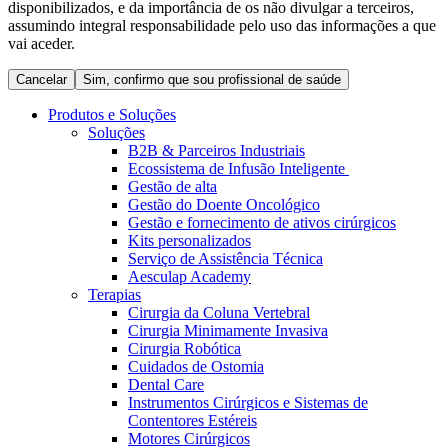
disponibilizados, e da importância de os não divulgar a terceiros,
Coordenamos os seus cuidados médicos quando recebe alta
Terapias
assumindo integral responsabilidade pelo uso das informações a que
do hospital. Para mais informações, visite a nossa página de
Contactos
vai aceder.
cuidados domiciliários.
Cancelar
Sim, confirmo que sou profissional de saúde
Produtos e Soluções
Soluções
B2B & Parceiros Industriais
Ecossistema de Infusão Inteligente
Gestão de alta
Gestão do Doente Oncológico
Gestão e fornecimento de ativos cirúrgicos
Kits personalizados
Serviço de Assistência Técnica
Aesculap Academy
Terapias
Catálogo de Produtos
Cirurgia da Coluna Vertebral
Centro de Inovação
Cirurgia Minimamente Invasiva
Encontre o produto que procura. Visite o catálogo de produtos
Cirurgia Robótica
da B. Braun com o nosso portfólio completo.
Vamos impulsionar juntos a inovação na tecnologia médica.
Cuidados de Ostomia
Saiba mais sobre o nosso centro de inovação e apresente a sua
Dental Care
ideia.
Instrumentos Cirúrgicos e Sistemas de
Contentores Estéreis
Motores Cirúrgicos