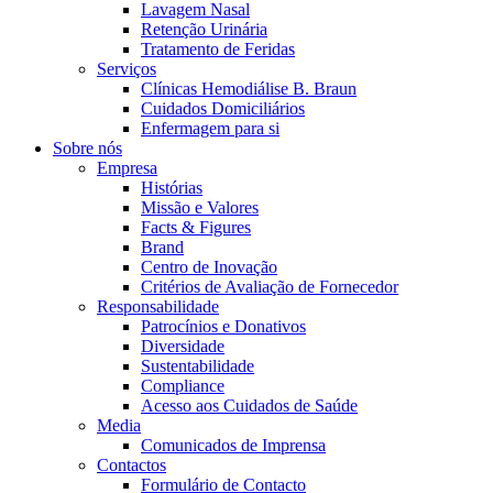
Coordenamos os seus cuidados médicos quando recebe alta do hos
Lavagem Nasal
Retenção Urinária
Tratamento de Feridas
Serviços
Clínicas Hemodiálise B. Braun
Cuidados Domiciliários
Enfermagem para si
Sobre nós
Empresa
Histórias
Missão e Valores
Facts & Figures
Brand
Centro de Inovação
Critérios de Avaliação de Fornecedor
Catálogo de Produtos
Responsabilidade
Patrocínios e Donativos
Encontre o produto que procura. Visite o catálogo de produtos
Centro de Inovação
Diversidade
Sustentabilidade
Vamos impulsionar juntos a inovação na tecnologia médica. Saib
Compliance
Acesso aos Cuidados de Saúde
Media
Comunicados de Imprensa
Contactos
Formulário de Contacto