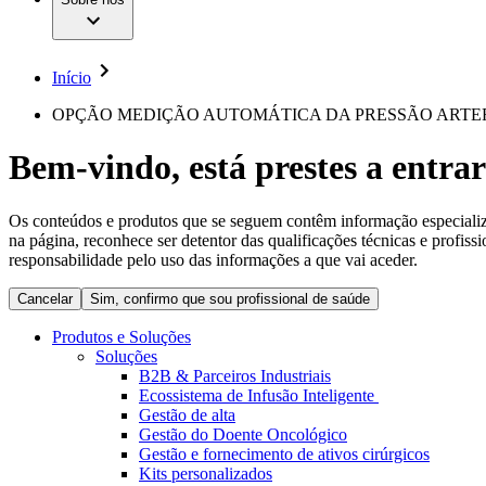
Cirurgia da Coluna Vertebral
A nossa cultura
Enfermagem para si
Cirurgia Minimamente Invasiva
Patologias e Cuidados
Patrocínios e Donativos
Cirurgia Robótica
Diversidade
Cuidados de Ostomia
Sustentabilidade
Início
Serviços
Dental Care
Compliance
Instrumentos Cirúrgicos e Sistemas de Contentores
Acesso aos Cuidados de Saúde
OPÇÃO MEDIÇÃO AUTOMÁTICA DA PRESSÃO ARTER
Motores Cirúrgicos
Neurocirurgia
Media
Bem-vindo, está prestes a entrar
Nutrição Clínica
Oncologia
Comunicados de Imprensa
Prevenção e Controlo de Infeções
Retenção Urinária e Urologia
Os conteúdos e produtos que se seguem contêm informação especializad
Contactos
Suturas e Especialidades Cirúrgicas
na página, reconhece ser detentor das qualificações técnicas e profiss
Terapia da Dor
Formulário de Contacto
responsabilidade pelo uso das informações a que vai aceder.
Terapias de Infusão
Localizações
Terapia de Intervenção Vascular
Cancelar
Sim, confirmo que sou profissional de saúde
Empresa
Tratamento de Feridas
Tratamento de Sangue Extracorporal
Produtos e Soluções
Responsabilidade
Soluções
Soluções
B2B & Parceiros Industriais
Ecossistema de Infusão Inteligente
Media
Terapias
Gestão de alta
Gestão do Doente Oncológico
Gestão e fornecimento de ativos cirúrgicos
Contactos
Kits personalizados