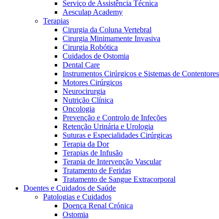
Serviço de Assistência Técnica
Aesculap Academy
Terapias
Cirurgia da Coluna Vertebral
Cirurgia Minimamente Invasiva
Cirurgia Robótica
Cuidados de Ostomia
Dental Care
Instrumentos Cirúrgicos e Sistemas de Contentores
Motores Cirúrgicos
Neurocirurgia
Nutrição Clínica
Oncologia
Prevenção e Controlo de Infeções
Retenção Urinária e Urologia
Suturas e Especialidades Cirúrgicas
Terapia da Dor
Terapias de Infusão
Terapia de Intervenção Vascular
Vagas disponíveis
Tratamento de Feridas
Tratamento de Sangue Extracorporal
Descubra as tuas oportunidades de carreira na B. Braun. Pesqui
Doentes e Cuidados de Saúde
Patologias e Cuidados
Cuidados Domiciliários
Doença Renal Crónica
Ostomia