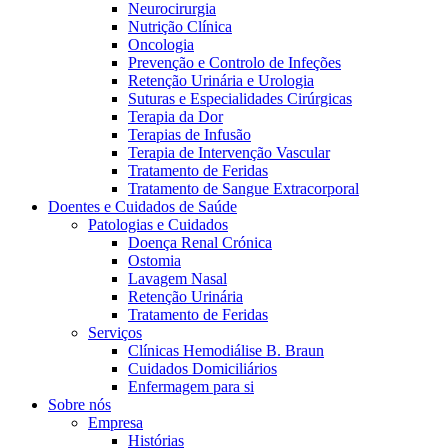
Neurocirurgia
Nutrição Clínica
Oncologia
Prevenção e Controlo de Infeções
Retenção Urinária e Urologia
Suturas e Especialidades Cirúrgicas
Terapia da Dor
Terapias de Infusão
Terapia de Intervenção Vascular
Tratamento de Feridas
Contactos
Tratamento de Sangue Extracorporal
Doentes e Cuidados de Saúde
Em diálogo com a B. Braun. Entre em contacto connosco
Patologias e Cuidados
Doença Renal Crónica
Ostomia
Lavagem Nasal
Retenção Urinária
Tratamento de Feridas
Serviços
Clínicas Hemodiálise B. Braun
Cuidados Domiciliários
Enfermagem para si
Sobre nós
Empresa
Histórias