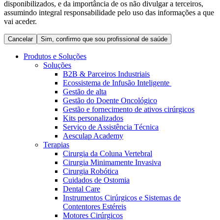
disponibilizados, e da importância de os não divulgar a terceiros,
Coordenamos os seus cuidados médicos quando recebe alta
Terapias
assumindo integral responsabilidade pelo uso das informações a que
do hospital. Para mais informações, visite a nossa página de
Contactos
vai aceder.
cuidados domiciliários.
Cancelar
Sim, confirmo que sou profissional de saúde
Produtos e Soluções
Soluções
B2B & Parceiros Industriais
Ecossistema de Infusão Inteligente
Gestão de alta
Gestão do Doente Oncológico
Gestão e fornecimento de ativos cirúrgicos
Kits personalizados
Serviço de Assistência Técnica
Aesculap Academy
Terapias
Catálogo de Produtos
Cirurgia da Coluna Vertebral
Centro de Inovação
Cirurgia Minimamente Invasiva
Encontre o produto que procura. Visite o catálogo de produtos
Cirurgia Robótica
da B. Braun com o nosso portfólio completo.
Vamos impulsionar juntos a inovação na tecnologia médica.
Cuidados de Ostomia
Saiba mais sobre o nosso centro de inovação e apresente a sua
Dental Care
ideia.
Instrumentos Cirúrgicos e Sistemas de
Contentores Estéreis
Motores Cirúrgicos