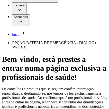
Aesculap Academy
Serviços
Trabalhar na B. Braun
Centro de Inovação
Carreira
Oportunidades de emprego
Critérios de Avaliação de Fornecedor
Terapias
Clínicas Hemodiálise B. Braun
Cuidados Domiciliários
Responsabilidade
Sobre nós
Cirurgia da Coluna Vertebral
A nossa cultura
Enfermagem para si
Cirurgia Minimamente Invasiva
Patologias e Cuidados
Patrocínios e Donativos
Cirurgia Robótica
Diversidade
Cuidados de Ostomia
Sustentabilidade
Início
Serviços
Dental Care
Compliance
Instrumentos Cirúrgicos e Sistemas de
Acesso aos Cuidados de Saúde
OPÇÃO BATERIA DE EMERGÊNCIA - DIALOG+
Contentores Estéreis
SW9.XX
Motores Cirúrgicos
Media
Neurocirurgia
Bem-vindo, está prestes a
Nutrição Clínica
Comunicados de Imprensa
Oncologia
entrar numa página exclusiva a
Prevenção e Controlo de Infeções
Contactos
Retenção Urinária e Urologia
Suturas e Especialidades Cirúrgicas
profissionais de saúde!
Formulário de Contacto
Terapia da Dor
Localizações
Terapias de Infusão
Empresa
Terapia de Intervenção Vascular
Vagas disponíveis
Os conteúdos e produtos que se seguem contêm informação
Tratamento de Feridas
especializada, destinando-se, nos termos da lei, exclusivamente a
Responsabilidade
Descubra as tuas oportunidades de carreira na B. Braun.
Tratamento de Sangue Extracorporal
profissionais de saúde. Ao confirmar que é um profissional de saúde,
Pesquise no nosso mercado de trabalho global por perfis de
Soluções
antes de entrar na página, reconhece ser detentor das qualificações
Cuidados Domiciliários
trabalho interessantes.
técnicas e profissionais necessárias ao entendimento dos conteúdos
Media