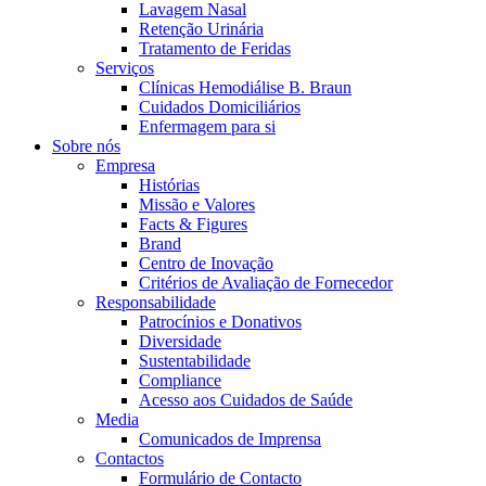
Coordenamos os seus cuidados médicos quando recebe alta do hos
Lavagem Nasal
Retenção Urinária
Tratamento de Feridas
Serviços
Clínicas Hemodiálise B. Braun
Cuidados Domiciliários
Enfermagem para si
Sobre nós
Empresa
Histórias
Missão e Valores
Facts & Figures
Brand
Centro de Inovação
Critérios de Avaliação de Fornecedor
Catálogo de Produtos
Responsabilidade
Patrocínios e Donativos
Encontre o produto que procura. Visite o catálogo de produtos
Centro de Inovação
Diversidade
Sustentabilidade
Vamos impulsionar juntos a inovação na tecnologia médica. Saib
Compliance
Acesso aos Cuidados de Saúde
Media
Comunicados de Imprensa
Contactos
Formulário de Contacto