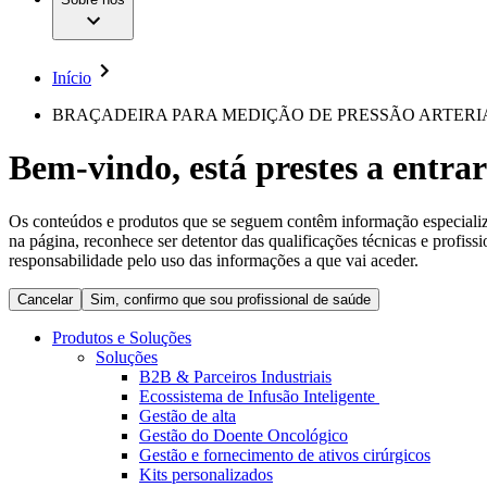
Cirurgia da Coluna Vertebral
A nossa cultura
Enfermagem para si
Cirurgia Minimamente Invasiva
Patologias e Cuidados
Patrocínios e Donativos
Cirurgia Robótica
Diversidade
Cuidados de Ostomia
Sustentabilidade
Início
Serviços
Dental Care
Compliance
Instrumentos Cirúrgicos e Sistemas de Contentores
Acesso aos Cuidados de Saúde
BRAÇADEIRA PARA MEDIÇÃO DE PRESSÃO ARTERI
Motores Cirúrgicos
Neurocirurgia
Media
Bem-vindo, está prestes a entrar
Nutrição Clínica
Oncologia
Comunicados de Imprensa
Prevenção e Controlo de Infeções
Retenção Urinária e Urologia
Os conteúdos e produtos que se seguem contêm informação especializad
Contactos
Suturas e Especialidades Cirúrgicas
na página, reconhece ser detentor das qualificações técnicas e profiss
Terapia da Dor
Formulário de Contacto
responsabilidade pelo uso das informações a que vai aceder.
Terapias de Infusão
Localizações
Terapia de Intervenção Vascular
Cancelar
Sim, confirmo que sou profissional de saúde
Empresa
Tratamento de Feridas
Tratamento de Sangue Extracorporal
Produtos e Soluções
Responsabilidade
Soluções
Soluções
B2B & Parceiros Industriais
Ecossistema de Infusão Inteligente
Media
Terapias
Gestão de alta
Gestão do Doente Oncológico
Gestão e fornecimento de ativos cirúrgicos
Contactos
Kits personalizados