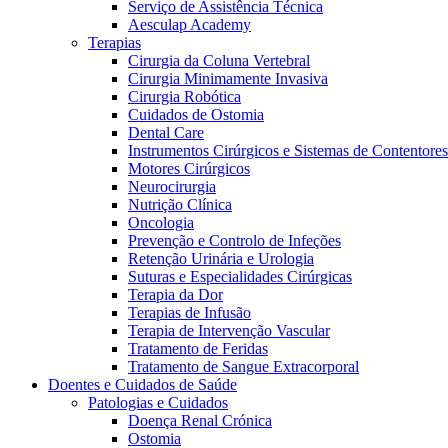
Serviço de Assistência Técnica
Aesculap Academy
Terapias
Cirurgia da Coluna Vertebral
Cirurgia Minimamente Invasiva
Cirurgia Robótica
Cuidados de Ostomia
Dental Care
Instrumentos Cirúrgicos e Sistemas de Contentores
Motores Cirúrgicos
Neurocirurgia
Nutrição Clínica
Oncologia
Prevenção e Controlo de Infeções
Retenção Urinária e Urologia
Suturas e Especialidades Cirúrgicas
Terapia da Dor
Terapias de Infusão
Terapia de Intervenção Vascular
Vagas disponíveis
Tratamento de Feridas
Tratamento de Sangue Extracorporal
Descubra as tuas oportunidades de carreira na B. Braun. Pesqui
Doentes e Cuidados de Saúde
Patologias e Cuidados
Cuidados Domiciliários
Doença Renal Crónica
Ostomia