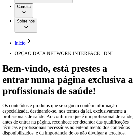
Aesculap Academy
Serviços
Trabalhar na B. Braun
Centro de Inovação
Carreira
Oportunidades de emprego
Critérios de Avaliação de Fornecedor
Terapias
Clínicas Hemodiálise B. Braun
Cuidados Domiciliários
Responsabilidade
Sobre nós
Cirurgia da Coluna Vertebral
A nossa cultura
Enfermagem para si
Cirurgia Minimamente Invasiva
Patologias e Cuidados
Patrocínios e Donativos
Cirurgia Robótica
Diversidade
Cuidados de Ostomia
Sustentabilidade
Início
Serviços
Dental Care
Compliance
Instrumentos Cirúrgicos e Sistemas de
Acesso aos Cuidados de Saúde
OPÇÃO DATA NETWORK INTERFACE - DNI
Contentores Estéreis
Motores Cirúrgicos
Media
Bem-vindo, está prestes a
Neurocirurgia
Nutrição Clínica
Comunicados de Imprensa
entrar numa página exclusiva a
Oncologia
Prevenção e Controlo de Infeções
Contactos
Retenção Urinária e Urologia
profissionais de saúde!
Suturas e Especialidades Cirúrgicas
Formulário de Contacto
Terapia da Dor
Localizações
Terapias de Infusão
Empresa
Os conteúdos e produtos que se seguem contêm informação
Terapia de Intervenção Vascular
Vagas disponíveis
especializada, destinando-se, nos termos da lei, exclusivamente a
Tratamento de Feridas
profissionais de saúde. Ao confirmar que é um profissional de saúde,
Responsabilidade
Descubra as tuas oportunidades de carreira na B. Braun.
Tratamento de Sangue Extracorporal
antes de entrar na página, reconhece ser detentor das qualificações
Pesquise no nosso mercado de trabalho global por perfis de
Soluções
técnicas e profissionais necessárias ao entendimento dos conteúdos
Cuidados Domiciliários
trabalho interessantes.
disponibilizados, e da importância de os não divulgar a terceiros,
Media