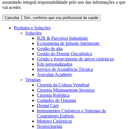
assumindo integral responsabilidade pelo uso das informações a que
Coordenamos os seus cuidados médicos quando recebe alta
Terapias
vai aceder.
do hospital. Para mais informações, visite a nossa página de
Contactos
cuidados domiciliários.
Cancelar
Sim, confirmo que sou profissional de saúde
Produtos e Soluções
Soluções
B2B & Parceiros Industriais
Ecossistema de Infusão Inteligente
Gestão de alta
Gestão do Doente Oncológico
Gestão e fornecimento de ativos cirúrgicos
Kits personalizados
Serviço de Assistência Técnica
Aesculap Academy
Terapias
Cirurgia da Coluna Vertebral
Catálogo de Produtos
Cirurgia Minimamente Invasiva
Centro de Inovação
Cirurgia Robótica
Encontre o produto que procura. Visite o catálogo de produtos
Cuidados de Ostomia
da B. Braun com o nosso portfólio completo.
Vamos impulsionar juntos a inovação na tecnologia médica.
Dental Care
Saiba mais sobre o nosso centro de inovação e apresente a sua
Instrumentos Cirúrgicos e Sistemas de
ideia.
Contentores Estéreis
Motores Cirúrgicos
Neurocirurgia