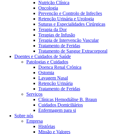
Nutrição Clínica
Oncologia
Prevenção e Controlo de Infeções
Retenção Urinária e Urologia
Suturas e Especialidades Cirúrgicas
Terapia da Dor
Terapias de Infusão
Terapia de Intervenção Vascular
Tratamento de Feridas
Tratamento de Sangue Extracorporal
Contactos
Doentes e Cuidados de Saúde
Patologias e Cuidados
Em diálogo com a B. Braun. Entre em contacto connosco
Doença Renal Crónica
Ostomia
Lavagem Nasal
Retenção Urinária
Tratamento de Feridas
Serviços
Clínicas Hemodiálise B. Braun
Cuidados Domiciliários
Enfermagem para si
Sobre nós
Empresa
Histórias
Missão e Valores