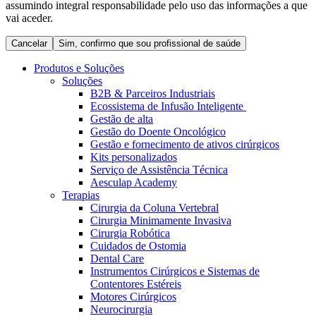
assumindo integral responsabilidade pelo uso das informações a que
Coordenamos os seus cuidados médicos quando recebe alta
Terapias
vai aceder.
do hospital. Para mais informações, visite a nossa página de
Contactos
cuidados domiciliários.
Cancelar
Sim, confirmo que sou profissional de saúde
Produtos e Soluções
Soluções
B2B & Parceiros Industriais
Ecossistema de Infusão Inteligente
Gestão de alta
Gestão do Doente Oncológico
Gestão e fornecimento de ativos cirúrgicos
Kits personalizados
Serviço de Assistência Técnica
Aesculap Academy
Terapias
Cirurgia da Coluna Vertebral
Catálogo de Produtos
Cirurgia Minimamente Invasiva
Centro de Inovação
Cirurgia Robótica
Encontre o produto que procura. Visite o catálogo de produtos
Cuidados de Ostomia
da B. Braun com o nosso portfólio completo.
Vamos impulsionar juntos a inovação na tecnologia médica.
Dental Care
Saiba mais sobre o nosso centro de inovação e apresente a sua
Instrumentos Cirúrgicos e Sistemas de
ideia.
Contentores Estéreis
Motores Cirúrgicos
Neurocirurgia