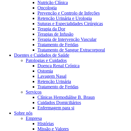
Nutrição Clínica
Oncologia
Prevenção e Controlo de Infeções
Retenção Urinária e Urologia
Suturas e Especialidades Cirúrgicas
Terapia da Dor
Terapias de Infusão
Terapia de Intervenção Vascular
Tratamento de Feridas
Tratamento de Sangue Extracorporal
Contactos
Doentes e Cuidados de Saúde
Patologias e Cuidados
Em diálogo com a B. Braun. Entre em contacto connosco
Doença Renal Crónica
Ostomia
Lavagem Nasal
Retenção Urinária
Tratamento de Feridas
Serviços
Clínicas Hemodiálise B. Braun
Cuidados Domiciliários
Enfermagem para si
Sobre nós
Empresa
Histórias
Missão e Valores