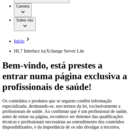
Aesculap Academy
Serviços
Trabalhar na B. Braun
Centro de Inovação
Carreira
Oportunidades de emprego
Critérios de Avaliação de Fornecedor
Terapias
Clínicas Hemodiálise B. Braun
Cuidados Domiciliários
Responsabilidade
Sobre nós
Cirurgia da Coluna Vertebral
A nossa cultura
Enfermagem para si
Cirurgia Minimamente Invasiva
Patologias e Cuidados
Patrocínios e Donativos
Cirurgia Robótica
Diversidade
Cuidados de Ostomia
Sustentabilidade
Início
Serviços
Dental Care
Compliance
Instrumentos Cirúrgicos e Sistemas de
Acesso aos Cuidados de Saúde
HL7 Interface isyXchange Server Lite
Contentores Estéreis
Motores Cirúrgicos
Media
Bem-vindo, está prestes a
Neurocirurgia
Nutrição Clínica
Comunicados de Imprensa
entrar numa página exclusiva a
Oncologia
Prevenção e Controlo de Infeções
Contactos
Retenção Urinária e Urologia
profissionais de saúde!
Suturas e Especialidades Cirúrgicas
Formulário de Contacto
Terapia da Dor
Localizações
Terapias de Infusão
Empresa
Os conteúdos e produtos que se seguem contêm informação
Terapia de Intervenção Vascular
Vagas disponíveis
especializada, destinando-se, nos termos da lei, exclusivamente a
Tratamento de Feridas
profissionais de saúde. Ao confirmar que é um profissional de saúde,
Responsabilidade
Descubra as tuas oportunidades de carreira na B. Braun.
Tratamento de Sangue Extracorporal
antes de entrar na página, reconhece ser detentor das qualificações
Pesquise no nosso mercado de trabalho global por perfis de
Soluções
técnicas e profissionais necessárias ao entendimento dos conteúdos
Cuidados Domiciliários
trabalho interessantes.
disponibilizados, e da importância de os não divulgar a terceiros,
Media