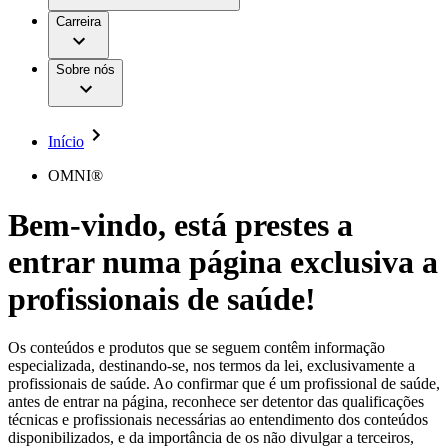
Aesculap Academy
Serviços
Trabalhar na B. Braun
Centro de Inovação
Carreira
Oportunidades de emprego
Critérios de Avaliação de Fornecedor
Terapias
Clínicas Hemodiálise B. Braun
Cuidados Domiciliários
Responsabilidade
Sobre nós
Cirurgia da Coluna Vertebral
A nossa cultura
Enfermagem para si
Cirurgia Minimamente Invasiva
Patologias e Cuidados
Patrocínios e Donativos
Cirurgia Robótica
Diversidade
Cuidados de Ostomia
Sustentabilidade
Início
Serviços
Dental Care
Compliance
Instrumentos Cirúrgicos e Sistemas de
Acesso aos Cuidados de Saúde
OMNI®
Contentores Estéreis
Motores Cirúrgicos
Media
Bem-vindo, está prestes a
Neurocirurgia
Nutrição Clínica
Comunicados de Imprensa
entrar numa página exclusiva a
Oncologia
Prevenção e Controlo de Infeções
Contactos
Retenção Urinária e Urologia
profissionais de saúde!
Suturas e Especialidades Cirúrgicas
Formulário de Contacto
Terapia da Dor
Localizações
Terapias de Infusão
Empresa
Os conteúdos e produtos que se seguem contêm informação
Terapia de Intervenção Vascular
Vagas disponíveis
especializada, destinando-se, nos termos da lei, exclusivamente a
Tratamento de Feridas
profissionais de saúde. Ao confirmar que é um profissional de saúde,
Responsabilidade
Descubra as tuas oportunidades de carreira na B. Braun.
Tratamento de Sangue Extracorporal
antes de entrar na página, reconhece ser detentor das qualificações
Pesquise no nosso mercado de trabalho global por perfis de
Soluções
técnicas e profissionais necessárias ao entendimento dos conteúdos
Cuidados Domiciliários
trabalho interessantes.
disponibilizados, e da importância de os não divulgar a terceiros,
Media