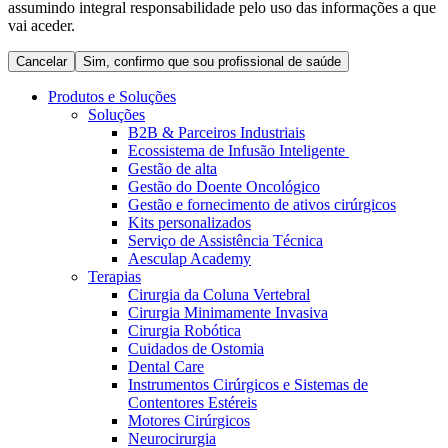
assumindo integral responsabilidade pelo uso das informações a que
Coordenamos os seus cuidados médicos quando recebe alta
Terapias
vai aceder.
do hospital. Para mais informações, visite a nossa página de
Contactos
cuidados domiciliários.
Cancelar
Sim, confirmo que sou profissional de saúde
Produtos e Soluções
Soluções
B2B & Parceiros Industriais
Ecossistema de Infusão Inteligente
Gestão de alta
Gestão do Doente Oncológico
Gestão e fornecimento de ativos cirúrgicos
Kits personalizados
Serviço de Assistência Técnica
Aesculap Academy
Terapias
Cirurgia da Coluna Vertebral
Catálogo de Produtos
Cirurgia Minimamente Invasiva
Centro de Inovação
Cirurgia Robótica
Encontre o produto que procura. Visite o catálogo de produtos
Cuidados de Ostomia
da B. Braun com o nosso portfólio completo.
Vamos impulsionar juntos a inovação na tecnologia médica.
Dental Care
Saiba mais sobre o nosso centro de inovação e apresente a sua
Instrumentos Cirúrgicos e Sistemas de
ideia.
Contentores Estéreis
Motores Cirúrgicos
Neurocirurgia