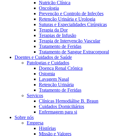
Nutrição Clínica
Oncologia
Prevenção e Controlo de Infeções
Retenção Urinária e Urologia
Suturas e Especialidades Cirúrgicas
Terapia da Dor
Terapias de Infusão
Terapia de Intervenção Vascular
Tratamento de Feridas
Tratamento de Sangue Extracorporal
Contactos
Doentes e Cuidados de Saúde
Patologias e Cuidados
Em diálogo com a B. Braun. Entre em contacto connosco
Doença Renal Crónica
Ostomia
Lavagem Nasal
Retenção Urinária
Tratamento de Feridas
Serviços
Clínicas Hemodiálise B. Braun
Cuidados Domiciliários
Enfermagem para si
Sobre nós
Empresa
Histórias
Missão e Valores