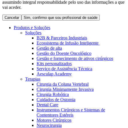
assumindo integral responsabilidade pelo uso das informações a que
Coordenamos os seus cuidados médicos quando recebe alta
Terapias
vai aceder.
do hospital. Para mais informações, visite a nossa página de
Contactos
cuidados domiciliários.
Cancelar
Sim, confirmo que sou profissional de saúde
Produtos e Soluções
Soluções
B2B & Parceiros Industriais
Ecossistema de Infusão Inteligente
Gestão de alta
Gestão do Doente Oncológico
Gestão e fornecimento de ativos cirúrgicos
Kits personalizados
Serviço de Assistência Técnica
Aesculap Academy
Terapias
Cirurgia da Coluna Vertebral
Catálogo de Produtos
Cirurgia Minimamente Invasiva
Centro de Inovação
Cirurgia Robótica
Encontre o produto que procura. Visite o catálogo de produtos
Cuidados de Ostomia
da B. Braun com o nosso portfólio completo.
Vamos impulsionar juntos a inovação na tecnologia médica.
Dental Care
Saiba mais sobre o nosso centro de inovação e apresente a sua
Instrumentos Cirúrgicos e Sistemas de
ideia.
Contentores Estéreis
Motores Cirúrgicos
Neurocirurgia