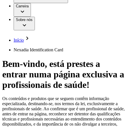
Aesculap Academy
Serviços
Trabalhar na B. Braun
Centro de Inovação
Carreira
Oportunidades de emprego
Critérios de Avaliação de Fornecedor
Terapias
Clínicas Hemodiálise B. Braun
Cuidados Domiciliários
Responsabilidade
Sobre nós
Cirurgia da Coluna Vertebral
A nossa cultura
Enfermagem para si
Cirurgia Minimamente Invasiva
Patologias e Cuidados
Patrocínios e Donativos
Cirurgia Robótica
Diversidade
Cuidados de Ostomia
Sustentabilidade
Início
Serviços
Dental Care
Compliance
Instrumentos Cirúrgicos e Sistemas de
Acesso aos Cuidados de Saúde
Nexadia Identification Card
Contentores Estéreis
Motores Cirúrgicos
Media
Bem-vindo, está prestes a
Neurocirurgia
Nutrição Clínica
Comunicados de Imprensa
entrar numa página exclusiva a
Oncologia
Prevenção e Controlo de Infeções
Contactos
Retenção Urinária e Urologia
profissionais de saúde!
Suturas e Especialidades Cirúrgicas
Formulário de Contacto
Terapia da Dor
Localizações
Terapias de Infusão
Empresa
Os conteúdos e produtos que se seguem contêm informação
Terapia de Intervenção Vascular
Vagas disponíveis
especializada, destinando-se, nos termos da lei, exclusivamente a
Tratamento de Feridas
profissionais de saúde. Ao confirmar que é um profissional de saúde,
Responsabilidade
Descubra as tuas oportunidades de carreira na B. Braun.
Tratamento de Sangue Extracorporal
antes de entrar na página, reconhece ser detentor das qualificações
Pesquise no nosso mercado de trabalho global por perfis de
Soluções
técnicas e profissionais necessárias ao entendimento dos conteúdos
Cuidados Domiciliários
trabalho interessantes.
disponibilizados, e da importância de os não divulgar a terceiros,
Media