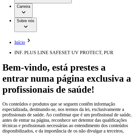
Aesculap Academy
Serviços
Trabalhar na B. Braun
Centro de Inovação
Carreira
Oportunidades de emprego
Critérios de Avaliação de Fornecedor
Terapias
Clínicas Hemodiálise B. Braun
Cuidados Domiciliários
Responsabilidade
Sobre nós
Cirurgia da Coluna Vertebral
A nossa cultura
Enfermagem para si
Cirurgia Minimamente Invasiva
Patologias e Cuidados
Patrocínios e Donativos
Cirurgia Robótica
Diversidade
Cuidados de Ostomia
Sustentabilidade
Início
Serviços
Dental Care
Compliance
Instrumentos Cirúrgicos e Sistemas de
Acesso aos Cuidados de Saúde
INF. PLUS LINE SAFESET UV PROTECT, PUR
Contentores Estéreis
Motores Cirúrgicos
Media
Bem-vindo, está prestes a
Neurocirurgia
Nutrição Clínica
Comunicados de Imprensa
entrar numa página exclusiva a
Oncologia
Prevenção e Controlo de Infeções
Contactos
Retenção Urinária e Urologia
profissionais de saúde!
Suturas e Especialidades Cirúrgicas
Formulário de Contacto
Terapia da Dor
Localizações
Terapias de Infusão
Empresa
Os conteúdos e produtos que se seguem contêm informação
Terapia de Intervenção Vascular
Vagas disponíveis
especializada, destinando-se, nos termos da lei, exclusivamente a
Tratamento de Feridas
profissionais de saúde. Ao confirmar que é um profissional de saúde,
Responsabilidade
Descubra as tuas oportunidades de carreira na B. Braun.
Tratamento de Sangue Extracorporal
antes de entrar na página, reconhece ser detentor das qualificações
Pesquise no nosso mercado de trabalho global por perfis de
Soluções
técnicas e profissionais necessárias ao entendimento dos conteúdos
Cuidados Domiciliários
trabalho interessantes.
disponibilizados, e da importância de os não divulgar a terceiros,
Media