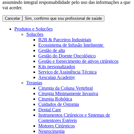
assumindo integral responsabilidade pelo uso das informações a que
Coordenamos os seus cuidados médicos quando recebe alta
Terapias
vai aceder.
do hospital. Para mais informações, visite a nossa página de
Contactos
cuidados domiciliários.
Cancelar
Sim, confirmo que sou profissional de saúde
Produtos e Soluções
Soluções
B2B & Parceiros Industriais
Ecossistema de Infusão Inteligente
Gestão de alta
Gestão do Doente Oncológico
Gestão e fornecimento de ativos cirúrgicos
Kits personalizados
Serviço de Assistência Técnica
Aesculap Academy
Terapias
Cirurgia da Coluna Vertebral
Catálogo de Produtos
Cirurgia Minimamente Invasiva
Centro de Inovação
Cirurgia Robótica
Encontre o produto que procura. Visite o catálogo de produtos
Cuidados de Ostomia
da B. Braun com o nosso portfólio completo.
Vamos impulsionar juntos a inovação na tecnologia médica.
Dental Care
Saiba mais sobre o nosso centro de inovação e apresente a sua
Instrumentos Cirúrgicos e Sistemas de
ideia.
Contentores Estéreis
Motores Cirúrgicos
Neurocirurgia