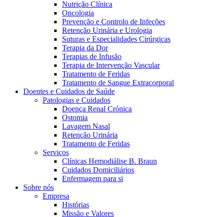
Nutrição Clínica
Oncologia
Prevenção e Controlo de Infeções
Retenção Urinária e Urologia
Suturas e Especialidades Cirúrgicas
Terapia da Dor
Terapias de Infusão
Terapia de Intervenção Vascular
Tratamento de Feridas
Tratamento de Sangue Extracorporal
Contactos
Doentes e Cuidados de Saúde
Patologias e Cuidados
Em diálogo com a B. Braun. Entre em contacto connosco
Doença Renal Crónica
Ostomia
Lavagem Nasal
Retenção Urinária
Tratamento de Feridas
Serviços
Clínicas Hemodiálise B. Braun
Cuidados Domiciliários
Enfermagem para si
Sobre nós
Empresa
Histórias
Missão e Valores