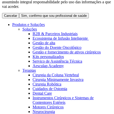
assumindo integral responsabilidade pelo uso das informações a que
Coordenamos os seus cuidados médicos quando recebe alta
Terapias
vai aceder.
do hospital. Para mais informações, visite a nossa página de
Contactos
cuidados domiciliários.
Cancelar
Sim, confirmo que sou profissional de saúde
Produtos e Soluções
Soluções
B2B & Parceiros Industriais
Ecossistema de Infusão Inteligente
Gestão de alta
Gestão do Doente Oncológico
Gestão e fornecimento de ativos cirúrgicos
Kits personalizados
Serviço de Assistência Técnica
Aesculap Academy
Terapias
Cirurgia da Coluna Vertebral
Catálogo de Produtos
Cirurgia Minimamente Invasiva
Centro de Inovação
Cirurgia Robótica
Encontre o produto que procura. Visite o catálogo de produtos
Cuidados de Ostomia
da B. Braun com o nosso portfólio completo.
Vamos impulsionar juntos a inovação na tecnologia médica.
Dental Care
Saiba mais sobre o nosso centro de inovação e apresente a sua
Instrumentos Cirúrgicos e Sistemas de
ideia.
Contentores Estéreis
Motores Cirúrgicos
Neurocirurgia