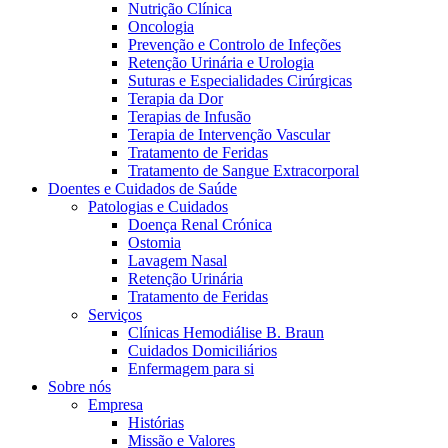
Nutrição Clínica
Oncologia
Prevenção e Controlo de Infeções
Retenção Urinária e Urologia
Suturas e Especialidades Cirúrgicas
Terapia da Dor
Terapias de Infusão
Terapia de Intervenção Vascular
Tratamento de Feridas
Tratamento de Sangue Extracorporal
Contactos
Doentes e Cuidados de Saúde
Patologias e Cuidados
Em diálogo com a B. Braun. Entre em contacto connosco
Doença Renal Crónica
Ostomia
Lavagem Nasal
Retenção Urinária
Tratamento de Feridas
Serviços
Clínicas Hemodiálise B. Braun
Cuidados Domiciliários
Enfermagem para si
Sobre nós
Empresa
Histórias
Missão e Valores