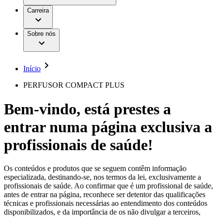
Aesculap Academy
Serviços
Trabalhar na B. Braun
Centro de Inovação
Carreira
Oportunidades de emprego
Critérios de Avaliação de Fornecedor
Terapias
Clínicas Hemodiálise B. Braun
Cuidados Domiciliários
Responsabilidade
Sobre nós
Cirurgia da Coluna Vertebral
A nossa cultura
Enfermagem para si
Cirurgia Minimamente Invasiva
Patologias e Cuidados
Patrocínios e Donativos
Cirurgia Robótica
Diversidade
Cuidados de Ostomia
Sustentabilidade
Início
Serviços
Dental Care
Compliance
Instrumentos Cirúrgicos e Sistemas de
Acesso aos Cuidados de Saúde
PERFUSOR COMPACT PLUS
Contentores Estéreis
Motores Cirúrgicos
Media
Bem-vindo, está prestes a
Neurocirurgia
Nutrição Clínica
Comunicados de Imprensa
entrar numa página exclusiva a
Oncologia
Prevenção e Controlo de Infeções
Contactos
Retenção Urinária e Urologia
profissionais de saúde!
Suturas e Especialidades Cirúrgicas
Formulário de Contacto
Terapia da Dor
Localizações
Terapias de Infusão
Empresa
Os conteúdos e produtos que se seguem contêm informação
Terapia de Intervenção Vascular
Vagas disponíveis
especializada, destinando-se, nos termos da lei, exclusivamente a
Tratamento de Feridas
profissionais de saúde. Ao confirmar que é um profissional de saúde,
Responsabilidade
Descubra as tuas oportunidades de carreira na B. Braun.
Tratamento de Sangue Extracorporal
antes de entrar na página, reconhece ser detentor das qualificações
Pesquise no nosso mercado de trabalho global por perfis de
Soluções
técnicas e profissionais necessárias ao entendimento dos conteúdos
Cuidados Domiciliários
trabalho interessantes.
disponibilizados, e da importância de os não divulgar a terceiros,
Media