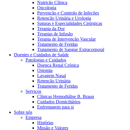
Nutrição Clínica
Oncologia
Prevenção e Controlo de Infeções
Retenção Urinária e Urologia
Suturas e Especialidades Cirúrgicas
Terapia da Dor
Terapias de Infusão
Terapia de Intervenção Vascular
Tratamento de Feridas
Tratamento de Sangue Extracorporal
Contactos
Doentes e Cuidados de Saúde
Patologias e Cuidados
Em diálogo com a B. Braun. Entre em contacto connosco
Doença Renal Crónica
Ostomia
Lavagem Nasal
Retenção Urinária
Tratamento de Feridas
Serviços
Clínicas Hemodiálise B. Braun
Cuidados Domiciliários
Enfermagem para si
Sobre nós
Empresa
Histórias
Missão e Valores