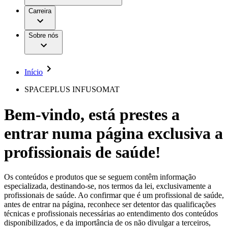
Aesculap Academy
Serviços
Trabalhar na B. Braun
Centro de Inovação
Carreira
Oportunidades de emprego
Critérios de Avaliação de Fornecedor
Terapias
Clínicas Hemodiálise B. Braun
Cuidados Domiciliários
Responsabilidade
Sobre nós
Cirurgia da Coluna Vertebral
A nossa cultura
Enfermagem para si
Cirurgia Minimamente Invasiva
Patologias e Cuidados
Patrocínios e Donativos
Cirurgia Robótica
Diversidade
Cuidados de Ostomia
Sustentabilidade
Início
Serviços
Dental Care
Compliance
Instrumentos Cirúrgicos e Sistemas de
Acesso aos Cuidados de Saúde
SPACEPLUS INFUSOMAT
Contentores Estéreis
Motores Cirúrgicos
Media
Bem-vindo, está prestes a
Neurocirurgia
Nutrição Clínica
Comunicados de Imprensa
entrar numa página exclusiva a
Oncologia
Prevenção e Controlo de Infeções
Contactos
Retenção Urinária e Urologia
profissionais de saúde!
Suturas e Especialidades Cirúrgicas
Formulário de Contacto
Terapia da Dor
Localizações
Terapias de Infusão
Empresa
Os conteúdos e produtos que se seguem contêm informação
Terapia de Intervenção Vascular
Vagas disponíveis
especializada, destinando-se, nos termos da lei, exclusivamente a
Tratamento de Feridas
profissionais de saúde. Ao confirmar que é um profissional de saúde,
Responsabilidade
Descubra as tuas oportunidades de carreira na B. Braun.
Tratamento de Sangue Extracorporal
antes de entrar na página, reconhece ser detentor das qualificações
Pesquise no nosso mercado de trabalho global por perfis de
Soluções
técnicas e profissionais necessárias ao entendimento dos conteúdos
Cuidados Domiciliários
trabalho interessantes.
disponibilizados, e da importância de os não divulgar a terceiros,
Media