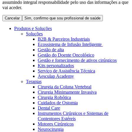
assumindo integral responsabilidade pelo uso das informações a que
Coordenamos os seus cuidados médicos quando recebe alta
Terapias
vai aceder.
do hospital. Para mais informações, visite a nossa página de
Contactos
cuidados domiciliários.
Cancelar
Sim, confirmo que sou profissional de saúde
Produtos e Soluções
Soluções
B2B & Parceiros Industriais
Ecossistema de Infusão Inteligente
Gestão de alta
Gestão do Doente Oncológico
Gestão e fornecimento de ativos cirúrgicos
Kits personalizados
Serviço de Assistência Técnica
Aesculap Academy
Terapias
Cirurgia da Coluna Vertebral
Catálogo de Produtos
Cirurgia Minimamente Invasiva
Centro de Inovação
Cirurgia Robótica
Encontre o produto que procura. Visite o catálogo de produtos
Cuidados de Ostomia
da B. Braun com o nosso portfólio completo.
Vamos impulsionar juntos a inovação na tecnologia médica.
Dental Care
Saiba mais sobre o nosso centro de inovação e apresente a sua
Instrumentos Cirúrgicos e Sistemas de
ideia.
Contentores Estéreis
Motores Cirúrgicos
Neurocirurgia