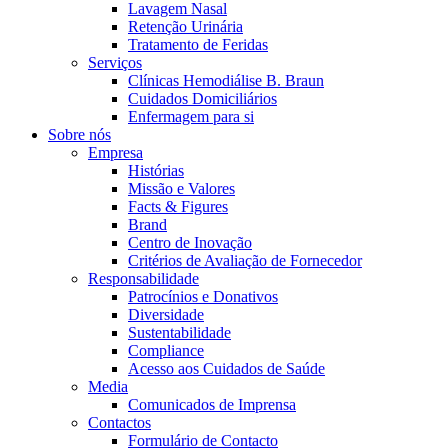
Coordenamos os seus cuidados médicos quando recebe alta do hos
Lavagem Nasal
Retenção Urinária
Tratamento de Feridas
Serviços
Clínicas Hemodiálise B. Braun
Cuidados Domiciliários
Enfermagem para si
Sobre nós
Empresa
Histórias
Missão e Valores
Facts & Figures
Brand
Centro de Inovação
Critérios de Avaliação de Fornecedor
Catálogo de Produtos
Responsabilidade
Patrocínios e Donativos
Encontre o produto que procura. Visite o catálogo de produtos
Centro de Inovação
Diversidade
Sustentabilidade
Vamos impulsionar juntos a inovação na tecnologia médica. Saib
Compliance
Acesso aos Cuidados de Saúde
Media
Comunicados de Imprensa
Contactos
Formulário de Contacto