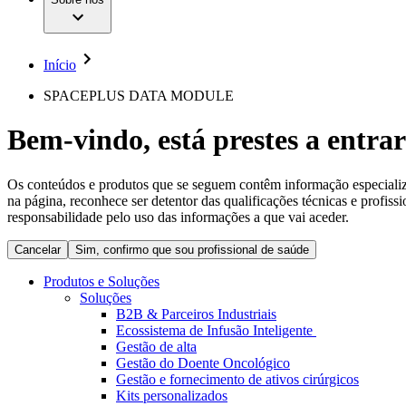
Cirurgia da Coluna Vertebral
A nossa cultura
Enfermagem para si
Cirurgia Minimamente Invasiva
Patologias e Cuidados
Patrocínios e Donativos
Cirurgia Robótica
Diversidade
Cuidados de Ostomia
Sustentabilidade
Início
Serviços
Dental Care
Compliance
Instrumentos Cirúrgicos e Sistemas de Contentores
Acesso aos Cuidados de Saúde
SPACEPLUS DATA MODULE
Motores Cirúrgicos
Neurocirurgia
Media
Bem-vindo, está prestes a entrar
Nutrição Clínica
Oncologia
Comunicados de Imprensa
Prevenção e Controlo de Infeções
Retenção Urinária e Urologia
Os conteúdos e produtos que se seguem contêm informação especializad
Contactos
Suturas e Especialidades Cirúrgicas
na página, reconhece ser detentor das qualificações técnicas e profiss
Terapia da Dor
Formulário de Contacto
responsabilidade pelo uso das informações a que vai aceder.
Terapias de Infusão
Localizações
Terapia de Intervenção Vascular
Cancelar
Sim, confirmo que sou profissional de saúde
Empresa
Tratamento de Feridas
Tratamento de Sangue Extracorporal
Produtos e Soluções
Responsabilidade
Soluções
Soluções
B2B & Parceiros Industriais
Ecossistema de Infusão Inteligente
Media
Terapias
Gestão de alta
Gestão do Doente Oncológico
Gestão e fornecimento de ativos cirúrgicos
Contactos
Kits personalizados