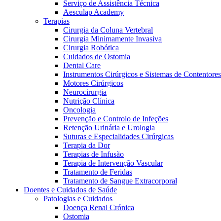
Serviço de Assistência Técnica
Aesculap Academy
Terapias
Cirurgia da Coluna Vertebral
Cirurgia Minimamente Invasiva
Cirurgia Robótica
Cuidados de Ostomia
Dental Care
Instrumentos Cirúrgicos e Sistemas de Contentores
Motores Cirúrgicos
Neurocirurgia
Nutrição Clínica
Oncologia
Prevenção e Controlo de Infeções
Retenção Urinária e Urologia
Suturas e Especialidades Cirúrgicas
Terapia da Dor
Terapias de Infusão
Terapia de Intervenção Vascular
Vagas disponíveis
Tratamento de Feridas
Tratamento de Sangue Extracorporal
Descubra as tuas oportunidades de carreira na B. Braun. Pesqui
Doentes e Cuidados de Saúde
Patologias e Cuidados
Cuidados Domiciliários
Doença Renal Crónica
Ostomia