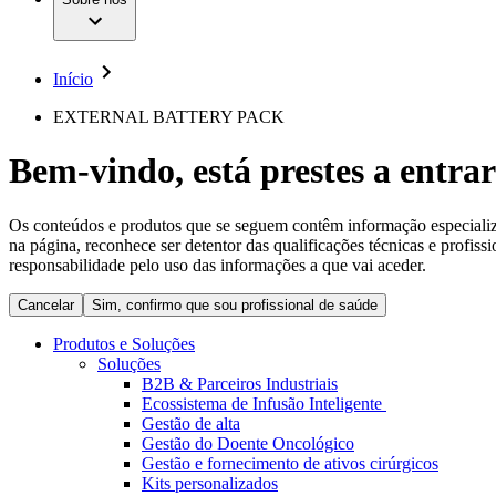
Cirurgia da Coluna Vertebral
A nossa cultura
Enfermagem para si
Cirurgia Minimamente Invasiva
Patologias e Cuidados
Patrocínios e Donativos
Cirurgia Robótica
Diversidade
Cuidados de Ostomia
Sustentabilidade
Início
Serviços
Dental Care
Compliance
Instrumentos Cirúrgicos e Sistemas de Contentores
Acesso aos Cuidados de Saúde
EXTERNAL BATTERY PACK
Motores Cirúrgicos
Neurocirurgia
Media
Bem-vindo, está prestes a entrar
Nutrição Clínica
Oncologia
Comunicados de Imprensa
Prevenção e Controlo de Infeções
Retenção Urinária e Urologia
Os conteúdos e produtos que se seguem contêm informação especializad
Contactos
Suturas e Especialidades Cirúrgicas
na página, reconhece ser detentor das qualificações técnicas e profiss
Terapia da Dor
Formulário de Contacto
responsabilidade pelo uso das informações a que vai aceder.
Terapias de Infusão
Localizações
Terapia de Intervenção Vascular
Cancelar
Sim, confirmo que sou profissional de saúde
Empresa
Tratamento de Feridas
Tratamento de Sangue Extracorporal
Produtos e Soluções
Responsabilidade
Soluções
Soluções
B2B & Parceiros Industriais
Ecossistema de Infusão Inteligente
Media
Terapias
Gestão de alta
Gestão do Doente Oncológico
Gestão e fornecimento de ativos cirúrgicos
Contactos
Kits personalizados