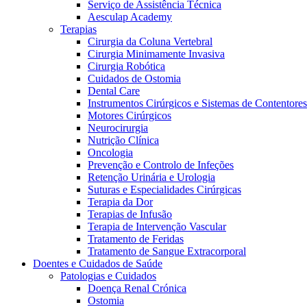
Serviço de Assistência Técnica
Aesculap Academy
Terapias
Cirurgia da Coluna Vertebral
Cirurgia Minimamente Invasiva
Cirurgia Robótica
Cuidados de Ostomia
Dental Care
Instrumentos Cirúrgicos e Sistemas de Contentores
Motores Cirúrgicos
Neurocirurgia
Nutrição Clínica
Oncologia
Prevenção e Controlo de Infeções
Retenção Urinária e Urologia
Suturas e Especialidades Cirúrgicas
Terapia da Dor
Terapias de Infusão
Terapia de Intervenção Vascular
Vagas disponíveis
Tratamento de Feridas
Tratamento de Sangue Extracorporal
Descubra as tuas oportunidades de carreira na B. Braun. Pesqui
Doentes e Cuidados de Saúde
Patologias e Cuidados
Cuidados Domiciliários
Doença Renal Crónica
Ostomia