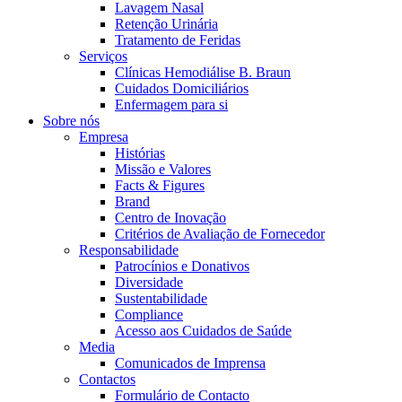
Coordenamos os seus cuidados médicos quando recebe alta do hos
Lavagem Nasal
Retenção Urinária
Tratamento de Feridas
Serviços
Clínicas Hemodiálise B. Braun
Cuidados Domiciliários
Enfermagem para si
Sobre nós
Empresa
Histórias
Missão e Valores
Facts & Figures
Brand
Centro de Inovação
Critérios de Avaliação de Fornecedor
Catálogo de Produtos
Responsabilidade
Patrocínios e Donativos
Encontre o produto que procura. Visite o catálogo de produtos
Centro de Inovação
Diversidade
Sustentabilidade
Vamos impulsionar juntos a inovação na tecnologia médica. Saib
Compliance
Acesso aos Cuidados de Saúde
Media
Comunicados de Imprensa
Contactos
Formulário de Contacto