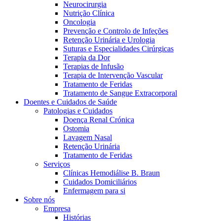
Neurocirurgia
Nutrição Clínica
Oncologia
Prevenção e Controlo de Infeções
Retenção Urinária e Urologia
Suturas e Especialidades Cirúrgicas
Terapia da Dor
Terapias de Infusão
Terapia de Intervenção Vascular
Tratamento de Feridas
Contactos
Tratamento de Sangue Extracorporal
Doentes e Cuidados de Saúde
Em diálogo com a B. Braun. Entre em contacto connosco
Patologias e Cuidados
Doença Renal Crónica
Ostomia
Lavagem Nasal
Retenção Urinária
Tratamento de Feridas
Serviços
Clínicas Hemodiálise B. Braun
Cuidados Domiciliários
Enfermagem para si
Sobre nós
Empresa
Histórias