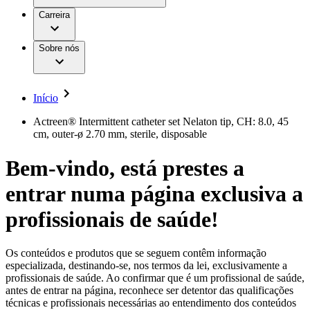
Aesculap Academy
Serviços
Trabalhar na B. Braun
Centro de Inovação
Carreira
Oportunidades de emprego
Critérios de Avaliação de Fornecedor
Terapias
Clínicas Hemodiálise B. Braun
Cuidados Domiciliários
Responsabilidade
Sobre nós
Cirurgia da Coluna Vertebral
A nossa cultura
Enfermagem para si
Cirurgia Minimamente Invasiva
Patologias e Cuidados
Patrocínios e Donativos
Cirurgia Robótica
Diversidade
Cuidados de Ostomia
Sustentabilidade
Início
Serviços
Dental Care
Compliance
Instrumentos Cirúrgicos e Sistemas de
Acesso aos Cuidados de Saúde
Actreen® Intermittent catheter set Nelaton tip, CH: 8.0, 45
Contentores Estéreis
cm, outer-ø 2.70 mm, sterile, disposable
Motores Cirúrgicos
Media
Neurocirurgia
Bem-vindo, está prestes a
Nutrição Clínica
Comunicados de Imprensa
Oncologia
entrar numa página exclusiva a
Prevenção e Controlo de Infeções
Contactos
Retenção Urinária e Urologia
Suturas e Especialidades Cirúrgicas
profissionais de saúde!
Formulário de Contacto
Terapia da Dor
Localizações
Terapias de Infusão
Empresa
Terapia de Intervenção Vascular
Vagas disponíveis
Os conteúdos e produtos que se seguem contêm informação
Tratamento de Feridas
especializada, destinando-se, nos termos da lei, exclusivamente a
Responsabilidade
Descubra as tuas oportunidades de carreira na B. Braun.
Tratamento de Sangue Extracorporal
profissionais de saúde. Ao confirmar que é um profissional de saúde,
Pesquise no nosso mercado de trabalho global por perfis de
Soluções
antes de entrar na página, reconhece ser detentor das qualificações
Cuidados Domiciliários
trabalho interessantes.
técnicas e profissionais necessárias ao entendimento dos conteúdos
Media