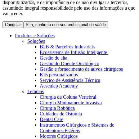
disponibilizados, e da importância de os não divulgar a terceiros,
Coordenamos os seus cuidados médicos quando recebe alta
Terapias
assumindo integral responsabilidade pelo uso das informações a que
do hospital. Para mais informações, visite a nossa página de
Contactos
vai aceder.
cuidados domiciliários.
Cancelar
Sim, confirmo que sou profissional de saúde
Produtos e Soluções
Soluções
B2B & Parceiros Industriais
Ecossistema de Infusão Inteligente
Gestão de alta
Gestão do Doente Oncológico
Gestão e fornecimento de ativos cirúrgicos
Kits personalizados
Serviço de Assistência Técnica
Aesculap Academy
Terapias
Catálogo de Produtos
Cirurgia da Coluna Vertebral
Centro de Inovação
Cirurgia Minimamente Invasiva
Encontre o produto que procura. Visite o catálogo de produtos
Cirurgia Robótica
da B. Braun com o nosso portfólio completo.
Vamos impulsionar juntos a inovação na tecnologia médica.
Cuidados de Ostomia
Saiba mais sobre o nosso centro de inovação e apresente a sua
Dental Care
ideia.
Instrumentos Cirúrgicos e Sistemas de
Contentores Estéreis
Motores Cirúrgicos