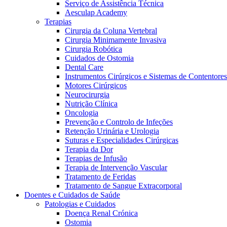
Serviço de Assistência Técnica
Aesculap Academy
Terapias
Cirurgia da Coluna Vertebral
Cirurgia Minimamente Invasiva
Cirurgia Robótica
Cuidados de Ostomia
Dental Care
Instrumentos Cirúrgicos e Sistemas de Contentores
Motores Cirúrgicos
Neurocirurgia
Nutrição Clínica
Oncologia
Prevenção e Controlo de Infeções
Retenção Urinária e Urologia
Suturas e Especialidades Cirúrgicas
Terapia da Dor
Terapias de Infusão
Terapia de Intervenção Vascular
Vagas disponíveis
Tratamento de Feridas
Tratamento de Sangue Extracorporal
Descubra as tuas oportunidades de carreira na B. Braun. Pesqui
Doentes e Cuidados de Saúde
Patologias e Cuidados
Cuidados Domiciliários
Doença Renal Crónica
Ostomia