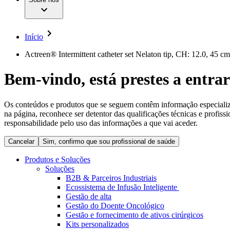
Cirurgia da Coluna Vertebral
A nossa cultura
Enfermagem para si
Cirurgia Minimamente Invasiva
Patologias e Cuidados
Patrocínios e Donativos
Cirurgia Robótica
Diversidade
Cuidados de Ostomia
Sustentabilidade
Início
Serviços
Dental Care
Compliance
Instrumentos Cirúrgicos e Sistemas de Contentores
Acesso aos Cuidados de Saúde
Actreen® Intermittent catheter set Nelaton tip, CH: 12.0, 45 cm
Motores Cirúrgicos
Neurocirurgia
Media
Bem-vindo, está prestes a entrar
Nutrição Clínica
Oncologia
Comunicados de Imprensa
Prevenção e Controlo de Infeções
Retenção Urinária e Urologia
Os conteúdos e produtos que se seguem contêm informação especializad
Contactos
Suturas e Especialidades Cirúrgicas
na página, reconhece ser detentor das qualificações técnicas e profiss
Terapia da Dor
Formulário de Contacto
responsabilidade pelo uso das informações a que vai aceder.
Terapias de Infusão
Localizações
Terapia de Intervenção Vascular
Cancelar
Sim, confirmo que sou profissional de saúde
Empresa
Tratamento de Feridas
Tratamento de Sangue Extracorporal
Produtos e Soluções
Responsabilidade
Soluções
Soluções
B2B & Parceiros Industriais
Ecossistema de Infusão Inteligente
Media
Terapias
Gestão de alta
Gestão do Doente Oncológico
Gestão e fornecimento de ativos cirúrgicos
Contactos
Kits personalizados