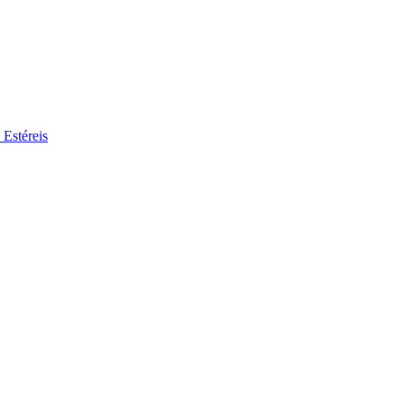
 Estéreis
se no nosso mercado de trabalho global por perfis de trabalho interessa