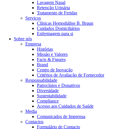
Coordenamos os seus cuidados médicos quando recebe alta do hos
Lavagem Nasal
Retenção Urinária
Tratamento de Feridas
Serviços
Clínicas Hemodiálise B. Braun
Cuidados Domiciliários
Enfermagem para si
Sobre nós
Empresa
Histórias
Missão e Valores
Facts & Figures
Brand
Centro de Inovação
Critérios de Avaliação de Fornecedor
Catálogo de Produtos
Responsabilidade
Patrocínios e Donativos
Encontre o produto que procura. Visite o catálogo de produtos
Centro de Inovação
Diversidade
Sustentabilidade
Vamos impulsionar juntos a inovação na tecnologia médica. Saib
Compliance
Acesso aos Cuidados de Saúde
Media
Comunicados de Imprensa
Contactos
Formulário de Contacto