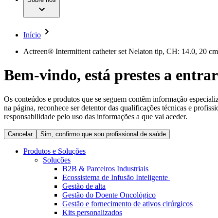
Cirurgia da Coluna Vertebral
A nossa cultura
Enfermagem para si
Cirurgia Minimamente Invasiva
Patologias e Cuidados
Patrocínios e Donativos
Cirurgia Robótica
Diversidade
Cuidados de Ostomia
Sustentabilidade
Início
Serviços
Dental Care
Compliance
Instrumentos Cirúrgicos e Sistemas de Contentores
Acesso aos Cuidados de Saúde
Actreen® Intermittent catheter set Nelaton tip, CH: 14.0, 20 cm
Motores Cirúrgicos
Neurocirurgia
Media
Bem-vindo, está prestes a entrar
Nutrição Clínica
Oncologia
Comunicados de Imprensa
Prevenção e Controlo de Infeções
Retenção Urinária e Urologia
Os conteúdos e produtos que se seguem contêm informação especializad
Contactos
Suturas e Especialidades Cirúrgicas
na página, reconhece ser detentor das qualificações técnicas e profiss
Terapia da Dor
Formulário de Contacto
responsabilidade pelo uso das informações a que vai aceder.
Terapias de Infusão
Localizações
Terapia de Intervenção Vascular
Cancelar
Sim, confirmo que sou profissional de saúde
Empresa
Tratamento de Feridas
Tratamento de Sangue Extracorporal
Produtos e Soluções
Responsabilidade
Soluções
Soluções
B2B & Parceiros Industriais
Ecossistema de Infusão Inteligente
Media
Terapias
Gestão de alta
Gestão do Doente Oncológico
Gestão e fornecimento de ativos cirúrgicos
Contactos
Kits personalizados