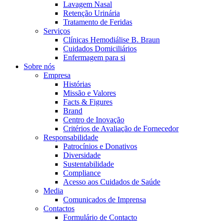
Coordenamos os seus cuidados médicos quando recebe alta do hos
Lavagem Nasal
Retenção Urinária
Tratamento de Feridas
Serviços
Clínicas Hemodiálise B. Braun
Cuidados Domiciliários
Enfermagem para si
Sobre nós
Empresa
Histórias
Missão e Valores
Facts & Figures
Brand
Centro de Inovação
Critérios de Avaliação de Fornecedor
Catálogo de Produtos
Responsabilidade
Patrocínios e Donativos
Encontre o produto que procura. Visite o catálogo de produtos
Centro de Inovação
Diversidade
Sustentabilidade
Vamos impulsionar juntos a inovação na tecnologia médica. Saib
Compliance
Acesso aos Cuidados de Saúde
Media
Comunicados de Imprensa
Contactos
Formulário de Contacto