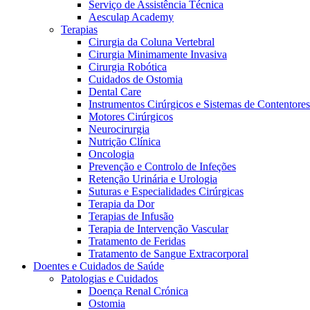
Serviço de Assistência Técnica
Aesculap Academy
Terapias
Cirurgia da Coluna Vertebral
Cirurgia Minimamente Invasiva
Cirurgia Robótica
Cuidados de Ostomia
Dental Care
Instrumentos Cirúrgicos e Sistemas de Contentores
Motores Cirúrgicos
Neurocirurgia
Nutrição Clínica
Oncologia
Prevenção e Controlo de Infeções
Retenção Urinária e Urologia
Suturas e Especialidades Cirúrgicas
Terapia da Dor
Terapias de Infusão
Terapia de Intervenção Vascular
Vagas disponíveis
Tratamento de Feridas
Tratamento de Sangue Extracorporal
Descubra as tuas oportunidades de carreira na B. Braun. Pesqui
Doentes e Cuidados de Saúde
Patologias e Cuidados
Cuidados Domiciliários
Doença Renal Crónica
Ostomia