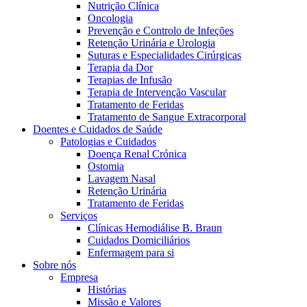
Nutrição Clínica
Oncologia
Prevenção e Controlo de Infeções
Retenção Urinária e Urologia
Suturas e Especialidades Cirúrgicas
Terapia da Dor
Terapias de Infusão
Terapia de Intervenção Vascular
Tratamento de Feridas
Tratamento de Sangue Extracorporal
Contactos
Doentes e Cuidados de Saúde
Patologias e Cuidados
Em diálogo com a B. Braun. Entre em contacto connosco
Doença Renal Crónica
Ostomia
Lavagem Nasal
Retenção Urinária
Tratamento de Feridas
Serviços
Clínicas Hemodiálise B. Braun
Cuidados Domiciliários
Enfermagem para si
Sobre nós
Empresa
Histórias
Missão e Valores