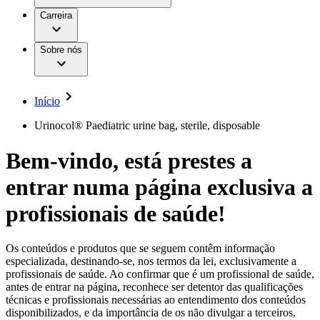
Aesculap Academy
Serviços
Trabalhar na B. Braun
Centro de Inovação
Carreira
Oportunidades de emprego
Critérios de Avaliação de Fornecedor
Terapias
Clínicas Hemodiálise B. Braun
Cuidados Domiciliários
Responsabilidade
Sobre nós
Cirurgia da Coluna Vertebral
A nossa cultura
Enfermagem para si
Cirurgia Minimamente Invasiva
Patologias e Cuidados
Patrocínios e Donativos
Cirurgia Robótica
Diversidade
Cuidados de Ostomia
Sustentabilidade
Início
Serviços
Dental Care
Compliance
Instrumentos Cirúrgicos e Sistemas de
Acesso aos Cuidados de Saúde
Urinocol® Paediatric urine bag, sterile, disposable
Contentores Estéreis
Motores Cirúrgicos
Media
Bem-vindo, está prestes a
Neurocirurgia
Nutrição Clínica
Comunicados de Imprensa
entrar numa página exclusiva a
Oncologia
Prevenção e Controlo de Infeções
Contactos
Retenção Urinária e Urologia
profissionais de saúde!
Suturas e Especialidades Cirúrgicas
Formulário de Contacto
Terapia da Dor
Localizações
Terapias de Infusão
Empresa
Os conteúdos e produtos que se seguem contêm informação
Terapia de Intervenção Vascular
Vagas disponíveis
especializada, destinando-se, nos termos da lei, exclusivamente a
Tratamento de Feridas
profissionais de saúde. Ao confirmar que é um profissional de saúde,
Responsabilidade
Descubra as tuas oportunidades de carreira na B. Braun.
Tratamento de Sangue Extracorporal
antes de entrar na página, reconhece ser detentor das qualificações
Pesquise no nosso mercado de trabalho global por perfis de
Soluções
técnicas e profissionais necessárias ao entendimento dos conteúdos
Cuidados Domiciliários
trabalho interessantes.
disponibilizados, e da importância de os não divulgar a terceiros,
Media