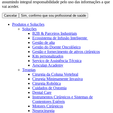
assumindo integral responsabilidade pelo uso das informações a que
Coordenamos os seus cuidados médicos quando recebe alta
Terapias
vai aceder.
do hospital. Para mais informações, visite a nossa página de
Contactos
cuidados domiciliários.
Cancelar
Sim, confirmo que sou profissional de saúde
Produtos e Soluções
Soluções
B2B & Parceiros Industriais
Ecossistema de Infusão Inteligente
Gestão de alta
Gestão do Doente Oncológico
Gestão e fornecimento de ativos cirúrgicos
Kits personalizados
Serviço de Assistência Técnica
Aesculap Academy
Terapias
Cirurgia da Coluna Vertebral
Catálogo de Produtos
Cirurgia Minimamente Invasiva
Centro de Inovação
Cirurgia Robótica
Encontre o produto que procura. Visite o catálogo de produtos
Cuidados de Ostomia
da B. Braun com o nosso portfólio completo.
Vamos impulsionar juntos a inovação na tecnologia médica.
Dental Care
Saiba mais sobre o nosso centro de inovação e apresente a sua
Instrumentos Cirúrgicos e Sistemas de
ideia.
Contentores Estéreis
Motores Cirúrgicos
Neurocirurgia