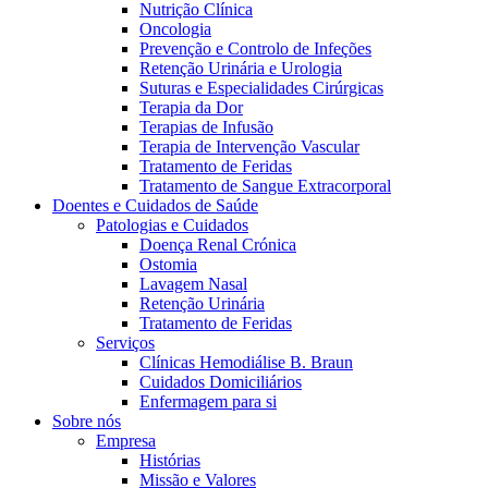
Nutrição Clínica
Oncologia
Prevenção e Controlo de Infeções
Retenção Urinária e Urologia
Suturas e Especialidades Cirúrgicas
Terapia da Dor
Terapias de Infusão
Terapia de Intervenção Vascular
Tratamento de Feridas
Tratamento de Sangue Extracorporal
Contactos
Doentes e Cuidados de Saúde
Patologias e Cuidados
Em diálogo com a B. Braun. Entre em contacto connosco
Doença Renal Crónica
Ostomia
Lavagem Nasal
Retenção Urinária
Tratamento de Feridas
Serviços
Clínicas Hemodiálise B. Braun
Cuidados Domiciliários
Enfermagem para si
Sobre nós
Empresa
Histórias
Missão e Valores