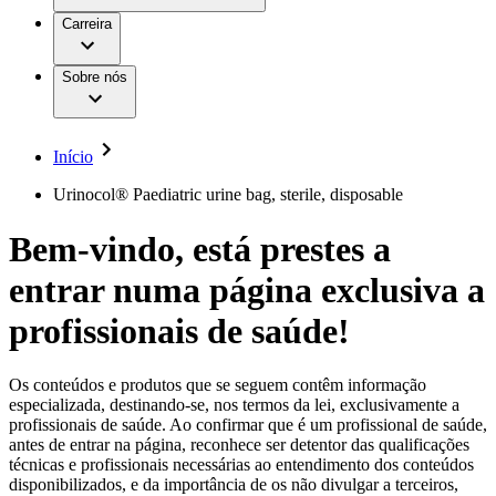
Aesculap Academy
Serviços
Trabalhar na B. Braun
Centro de Inovação
Carreira
Oportunidades de emprego
Critérios de Avaliação de Fornecedor
Terapias
Clínicas Hemodiálise B. Braun
Cuidados Domiciliários
Responsabilidade
Sobre nós
Cirurgia da Coluna Vertebral
A nossa cultura
Enfermagem para si
Cirurgia Minimamente Invasiva
Patologias e Cuidados
Patrocínios e Donativos
Cirurgia Robótica
Diversidade
Cuidados de Ostomia
Sustentabilidade
Início
Serviços
Dental Care
Compliance
Instrumentos Cirúrgicos e Sistemas de
Acesso aos Cuidados de Saúde
Urinocol® Paediatric urine bag, sterile, disposable
Contentores Estéreis
Motores Cirúrgicos
Media
Bem-vindo, está prestes a
Neurocirurgia
Nutrição Clínica
Comunicados de Imprensa
entrar numa página exclusiva a
Oncologia
Prevenção e Controlo de Infeções
Contactos
Retenção Urinária e Urologia
profissionais de saúde!
Suturas e Especialidades Cirúrgicas
Formulário de Contacto
Terapia da Dor
Localizações
Terapias de Infusão
Empresa
Os conteúdos e produtos que se seguem contêm informação
Terapia de Intervenção Vascular
Vagas disponíveis
especializada, destinando-se, nos termos da lei, exclusivamente a
Tratamento de Feridas
profissionais de saúde. Ao confirmar que é um profissional de saúde,
Responsabilidade
Descubra as tuas oportunidades de carreira na B. Braun.
Tratamento de Sangue Extracorporal
antes de entrar na página, reconhece ser detentor das qualificações
Pesquise no nosso mercado de trabalho global por perfis de
Soluções
técnicas e profissionais necessárias ao entendimento dos conteúdos
Cuidados Domiciliários
trabalho interessantes.
disponibilizados, e da importância de os não divulgar a terceiros,
Media