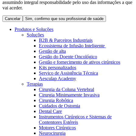
assumindo integral responsabilidade pelo uso das informações a que
Coordenamos os seus cuidados médicos quando recebe alta
Terapias
vai aceder.
do hospital. Para mais informações, visite a nossa página de
Contactos
cuidados domiciliários.
Cancelar
Sim, confirmo que sou profissional de saúde
Produtos e Soluções
Soluções
B2B & Parceiros Industriais
Ecossistema de Infusão Inteligente
Gestão de alta
Gestão do Doente Oncológico
Gestão e fornecimento de ativos cirúrgicos
Kits personalizados
Serviço de Assistência Técnica
Aesculap Academy
Terapias
Cirurgia da Coluna Vertebral
Catálogo de Produtos
Cirurgia Minimamente Invasiva
Centro de Inovação
Cirurgia Robótica
Encontre o produto que procura. Visite o catálogo de produtos
Cuidados de Ostomia
da B. Braun com o nosso portfólio completo.
Vamos impulsionar juntos a inovação na tecnologia médica.
Dental Care
Saiba mais sobre o nosso centro de inovação e apresente a sua
Instrumentos Cirúrgicos e Sistemas de
ideia.
Contentores Estéreis
Motores Cirúrgicos
Neurocirurgia