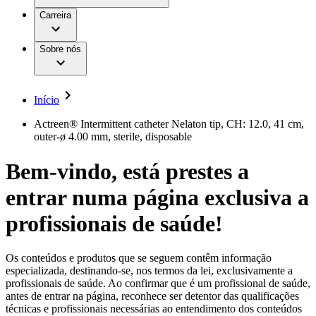
Aesculap Academy
Serviços
Trabalhar na B. Braun
Centro de Inovação
Carreira
Oportunidades de emprego
Critérios de Avaliação de Fornecedor
Terapias
Clínicas Hemodiálise B. Braun
Cuidados Domiciliários
Responsabilidade
Sobre nós
Cirurgia da Coluna Vertebral
A nossa cultura
Enfermagem para si
Cirurgia Minimamente Invasiva
Patologias e Cuidados
Patrocínios e Donativos
Cirurgia Robótica
Diversidade
Cuidados de Ostomia
Sustentabilidade
Início
Serviços
Dental Care
Compliance
Instrumentos Cirúrgicos e Sistemas de
Acesso aos Cuidados de Saúde
Actreen® Intermittent catheter Nelaton tip, CH: 12.0, 41 cm,
Contentores Estéreis
outer-ø 4.00 mm, sterile, disposable
Motores Cirúrgicos
Media
Neurocirurgia
Bem-vindo, está prestes a
Nutrição Clínica
Comunicados de Imprensa
Oncologia
entrar numa página exclusiva a
Prevenção e Controlo de Infeções
Contactos
Retenção Urinária e Urologia
Suturas e Especialidades Cirúrgicas
profissionais de saúde!
Formulário de Contacto
Terapia da Dor
Localizações
Terapias de Infusão
Empresa
Terapia de Intervenção Vascular
Vagas disponíveis
Os conteúdos e produtos que se seguem contêm informação
Tratamento de Feridas
especializada, destinando-se, nos termos da lei, exclusivamente a
Responsabilidade
Descubra as tuas oportunidades de carreira na B. Braun.
Tratamento de Sangue Extracorporal
profissionais de saúde. Ao confirmar que é um profissional de saúde,
Pesquise no nosso mercado de trabalho global por perfis de
Soluções
antes de entrar na página, reconhece ser detentor das qualificações
Cuidados Domiciliários
trabalho interessantes.
técnicas e profissionais necessárias ao entendimento dos conteúdos
Media