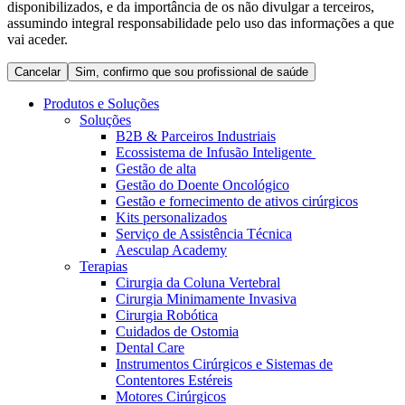
disponibilizados, e da importância de os não divulgar a terceiros,
Coordenamos os seus cuidados médicos quando recebe alta
Terapias
assumindo integral responsabilidade pelo uso das informações a que
do hospital. Para mais informações, visite a nossa página de
Contactos
vai aceder.
cuidados domiciliários.
Cancelar
Sim, confirmo que sou profissional de saúde
Produtos e Soluções
Soluções
B2B & Parceiros Industriais
Ecossistema de Infusão Inteligente
Gestão de alta
Gestão do Doente Oncológico
Gestão e fornecimento de ativos cirúrgicos
Kits personalizados
Serviço de Assistência Técnica
Aesculap Academy
Terapias
Catálogo de Produtos
Cirurgia da Coluna Vertebral
Centro de Inovação
Cirurgia Minimamente Invasiva
Encontre o produto que procura. Visite o catálogo de produtos
Cirurgia Robótica
da B. Braun com o nosso portfólio completo.
Vamos impulsionar juntos a inovação na tecnologia médica.
Cuidados de Ostomia
Saiba mais sobre o nosso centro de inovação e apresente a sua
Dental Care
ideia.
Instrumentos Cirúrgicos e Sistemas de
Contentores Estéreis
Motores Cirúrgicos