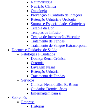
Neurocirurgia
Nutrição Clínica
Oncologia
Prevenção e Controlo de Infeções
Retenção Urinária e Urologia
Suturas e Especialidades Cirúrgicas
Terapia da Dor
Terapias de Infusão
Terapia de Intervenção Vascular
Tratamento de Feridas
Contactos
Tratamento de Sangue Extracorporal
Doentes e Cuidados de Saúde
Em diálogo com a B. Braun. Entre em contacto connosco
Patologias e Cuidados
Doença Renal Crónica
Ostomia
Lavagem Nasal
Retenção Urinária
Tratamento de Feridas
Serviços
Clínicas Hemodiálise B. Braun
Cuidados Domiciliários
Enfermagem para si
Sobre nós
Empresa
Histórias