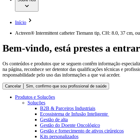
Cirurgia da Coluna Vertebral
A nossa cultura
Enfermagem para si
Cirurgia Minimamente Invasiva
Patologias e Cuidados
Patrocínios e Donativos
Cirurgia Robótica
Diversidade
Cuidados de Ostomia
Sustentabilidade
Início
Serviços
Dental Care
Compliance
Instrumentos Cirúrgicos e Sistemas de Contentores
Acesso aos Cuidados de Saúde
Actreen® Intermittent catheter Tiemann tip, CH: 8.0, 37 cm, out
Motores Cirúrgicos
Neurocirurgia
Media
Bem-vindo, está prestes a entrar
Nutrição Clínica
Oncologia
Comunicados de Imprensa
Prevenção e Controlo de Infeções
Retenção Urinária e Urologia
Os conteúdos e produtos que se seguem contêm informação especializad
Contactos
Suturas e Especialidades Cirúrgicas
na página, reconhece ser detentor das qualificações técnicas e profiss
Terapia da Dor
Formulário de Contacto
responsabilidade pelo uso das informações a que vai aceder.
Terapias de Infusão
Localizações
Terapia de Intervenção Vascular
Cancelar
Sim, confirmo que sou profissional de saúde
Empresa
Tratamento de Feridas
Tratamento de Sangue Extracorporal
Produtos e Soluções
Responsabilidade
Soluções
Soluções
B2B & Parceiros Industriais
Ecossistema de Infusão Inteligente
Media
Terapias
Gestão de alta
Gestão do Doente Oncológico
Gestão e fornecimento de ativos cirúrgicos
Contactos
Kits personalizados