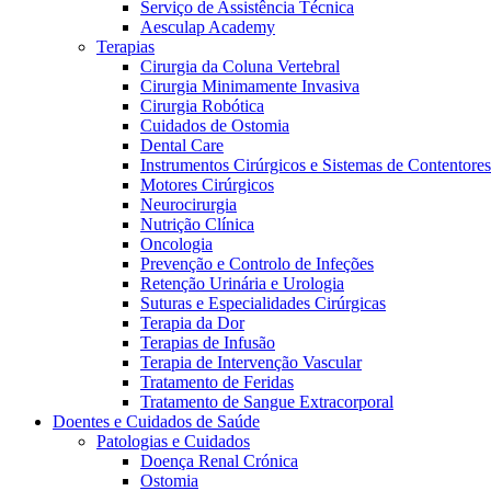
Serviço de Assistência Técnica
Aesculap Academy
Terapias
Cirurgia da Coluna Vertebral
Cirurgia Minimamente Invasiva
Cirurgia Robótica
Cuidados de Ostomia
Dental Care
Instrumentos Cirúrgicos e Sistemas de Contentores
Motores Cirúrgicos
Neurocirurgia
Nutrição Clínica
Oncologia
Prevenção e Controlo de Infeções
Retenção Urinária e Urologia
Suturas e Especialidades Cirúrgicas
Terapia da Dor
Terapias de Infusão
Terapia de Intervenção Vascular
Vagas disponíveis
Tratamento de Feridas
Tratamento de Sangue Extracorporal
Descubra as tuas oportunidades de carreira na B. Braun. Pesqui
Doentes e Cuidados de Saúde
Patologias e Cuidados
Cuidados Domiciliários
Doença Renal Crónica
Ostomia