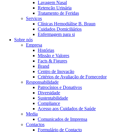
Coordenamos os seus cuidados médicos quando recebe alta do hos
Lavagem Nasal
Retenção Urinária
Tratamento de Feridas
Serviços
Clínicas Hemodiálise B. Braun
Cuidados Domiciliários
Enfermagem para si
Sobre nós
Empresa
Histórias
Missão e Valores
Facts & Figures
Brand
Centro de Inovação
Critérios de Avaliação de Fornecedor
Catálogo de Produtos
Responsabilidade
Patrocínios e Donativos
Encontre o produto que procura. Visite o catálogo de produtos
Centro de Inovação
Diversidade
Sustentabilidade
Vamos impulsionar juntos a inovação na tecnologia médica. Saib
Compliance
Acesso aos Cuidados de Saúde
Media
Comunicados de Imprensa
Contactos
Formulário de Contacto