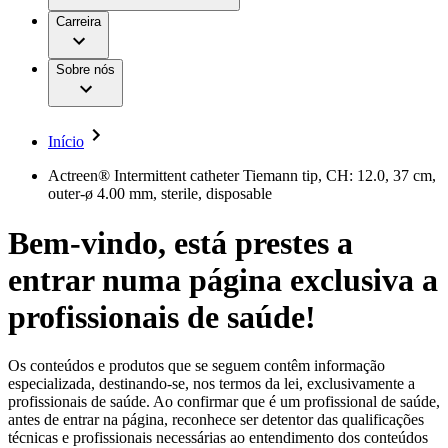
Aesculap Academy
Serviços
Trabalhar na B. Braun
Centro de Inovação
Carreira
Oportunidades de emprego
Critérios de Avaliação de Fornecedor
Terapias
Clínicas Hemodiálise B. Braun
Cuidados Domiciliários
Responsabilidade
Sobre nós
Cirurgia da Coluna Vertebral
A nossa cultura
Enfermagem para si
Cirurgia Minimamente Invasiva
Patologias e Cuidados
Patrocínios e Donativos
Cirurgia Robótica
Diversidade
Cuidados de Ostomia
Sustentabilidade
Início
Serviços
Dental Care
Compliance
Instrumentos Cirúrgicos e Sistemas de
Acesso aos Cuidados de Saúde
Actreen® Intermittent catheter Tiemann tip, CH: 12.0, 37 cm,
Contentores Estéreis
outer-ø 4.00 mm, sterile, disposable
Motores Cirúrgicos
Media
Neurocirurgia
Bem-vindo, está prestes a
Nutrição Clínica
Comunicados de Imprensa
Oncologia
entrar numa página exclusiva a
Prevenção e Controlo de Infeções
Contactos
Retenção Urinária e Urologia
Suturas e Especialidades Cirúrgicas
profissionais de saúde!
Formulário de Contacto
Terapia da Dor
Localizações
Terapias de Infusão
Empresa
Terapia de Intervenção Vascular
Vagas disponíveis
Os conteúdos e produtos que se seguem contêm informação
Tratamento de Feridas
especializada, destinando-se, nos termos da lei, exclusivamente a
Responsabilidade
Descubra as tuas oportunidades de carreira na B. Braun.
Tratamento de Sangue Extracorporal
profissionais de saúde. Ao confirmar que é um profissional de saúde,
Pesquise no nosso mercado de trabalho global por perfis de
Soluções
antes de entrar na página, reconhece ser detentor das qualificações
Cuidados Domiciliários
trabalho interessantes.
técnicas e profissionais necessárias ao entendimento dos conteúdos
Media