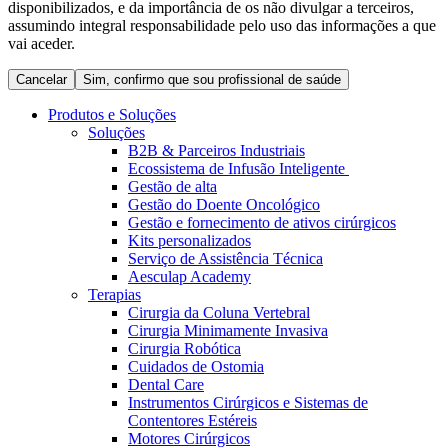
disponibilizados, e da importância de os não divulgar a terceiros,
Coordenamos os seus cuidados médicos quando recebe alta
Terapias
assumindo integral responsabilidade pelo uso das informações a que
do hospital. Para mais informações, visite a nossa página de
Contactos
vai aceder.
cuidados domiciliários.
Cancelar
Sim, confirmo que sou profissional de saúde
Produtos e Soluções
Soluções
B2B & Parceiros Industriais
Ecossistema de Infusão Inteligente
Gestão de alta
Gestão do Doente Oncológico
Gestão e fornecimento de ativos cirúrgicos
Kits personalizados
Serviço de Assistência Técnica
Aesculap Academy
Terapias
Catálogo de Produtos
Cirurgia da Coluna Vertebral
Centro de Inovação
Cirurgia Minimamente Invasiva
Encontre o produto que procura. Visite o catálogo de produtos
Cirurgia Robótica
da B. Braun com o nosso portfólio completo.
Vamos impulsionar juntos a inovação na tecnologia médica.
Cuidados de Ostomia
Saiba mais sobre o nosso centro de inovação e apresente a sua
Dental Care
ideia.
Instrumentos Cirúrgicos e Sistemas de
Contentores Estéreis
Motores Cirúrgicos