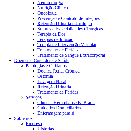
Neurocirurgia
Nutrição Clínica
Oncologia
Prevenção e Controlo de Infeções
Retenção Urinária e Urologia
Suturas e Especialidades Cirúrgicas
Terapia da Dor
Terapias de Infusão
Terapia de Intervenção Vascular
Tratamento de Feridas
Contactos
Tratamento de Sangue Extracorporal
Doentes e Cuidados de Saúde
Em diálogo com a B. Braun. Entre em contacto connosco
Patologias e Cuidados
Doença Renal Crónica
Ostomia
Lavagem Nasal
Retenção Urinária
Tratamento de Feridas
Serviços
Clínicas Hemodiálise B. Braun
Cuidados Domiciliários
Enfermagem para si
Sobre nós
Empresa
Histórias