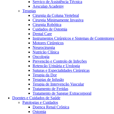
Serviço de Assistência Técnica
Aesculap Academy
Terapias
Cirurgia da Coluna Vertebral
Cirurgia Minimamente Invasiva
Cirurgia Robótica
Cuidados de Ostomia
Dental Care
Instrumentos Cirúrgicos e Sistemas de Contentores
Motores Cirúrgicos
Neurocirurgia
Nutrição Clínica
Oncologia
Prevenção e Controlo de Infeções
Retenção Urinária e Urologia
Suturas e Especialidades Cirúrgicas
Terapia da Dor
Terapias de Infusão
Terapia de Intervenção Vascular
Vagas disponíveis
Tratamento de Feridas
Tratamento de Sangue Extracorporal
Descubra as tuas oportunidades de carreira na B. Braun. Pesqui
Doentes e Cuidados de Saúde
Patologias e Cuidados
Cuidados Domiciliários
Doença Renal Crónica
Ostomia