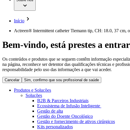
Cirurgia da Coluna Vertebral
A nossa cultura
Enfermagem para si
Cirurgia Minimamente Invasiva
Patologias e Cuidados
Patrocínios e Donativos
Cirurgia Robótica
Diversidade
Cuidados de Ostomia
Sustentabilidade
Início
Serviços
Dental Care
Compliance
Instrumentos Cirúrgicos e Sistemas de Contentores
Acesso aos Cuidados de Saúde
Actreen® Intermittent catheter Tiemann tip, CH: 18.0, 37 cm, o
Motores Cirúrgicos
Neurocirurgia
Media
Bem-vindo, está prestes a entrar
Nutrição Clínica
Oncologia
Comunicados de Imprensa
Prevenção e Controlo de Infeções
Retenção Urinária e Urologia
Os conteúdos e produtos que se seguem contêm informação especializad
Contactos
Suturas e Especialidades Cirúrgicas
na página, reconhece ser detentor das qualificações técnicas e profiss
Terapia da Dor
Formulário de Contacto
responsabilidade pelo uso das informações a que vai aceder.
Terapias de Infusão
Localizações
Terapia de Intervenção Vascular
Cancelar
Sim, confirmo que sou profissional de saúde
Empresa
Tratamento de Feridas
Tratamento de Sangue Extracorporal
Produtos e Soluções
Responsabilidade
Soluções
Soluções
B2B & Parceiros Industriais
Ecossistema de Infusão Inteligente
Media
Terapias
Gestão de alta
Gestão do Doente Oncológico
Gestão e fornecimento de ativos cirúrgicos
Contactos
Kits personalizados