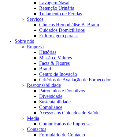
Coordenamos os seus cuidados médicos quando recebe alta do hos
Lavagem Nasal
Retenção Urinária
Tratamento de Feridas
Serviços
Clínicas Hemodiálise B. Braun
Cuidados Domiciliários
Enfermagem para si
Sobre nós
Empresa
Histórias
Missão e Valores
Facts & Figures
Brand
Centro de Inovação
Critérios de Avaliação de Fornecedor
Catálogo de Produtos
Responsabilidade
Patrocínios e Donativos
Encontre o produto que procura. Visite o catálogo de produtos
Centro de Inovação
Diversidade
Sustentabilidade
Vamos impulsionar juntos a inovação na tecnologia médica. Saib
Compliance
Acesso aos Cuidados de Saúde
Media
Comunicados de Imprensa
Contactos
Formulário de Contacto