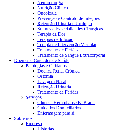
Neurocirurgia
Nutrição Clínica
Oncologia
Prevenção e Controlo de Infeções
Retenção Urinária e Urologia
Suturas e Especialidades Cirúrgicas
Terapia da Dor
Terapias de Infusão
Terapia de Intervenção Vascular
Tratamento de Feridas
Contactos
Tratamento de Sangue Extracorporal
Doentes e Cuidados de Saúde
Em diálogo com a B. Braun. Entre em contacto connosco
Patologias e Cuidados
Doença Renal Crónica
Ostomia
Lavagem Nasal
Retenção Urinária
Tratamento de Feridas
Serviços
Clínicas Hemodiálise B. Braun
Cuidados Domiciliários
Enfermagem para si
Sobre nós
Empresa
Histórias