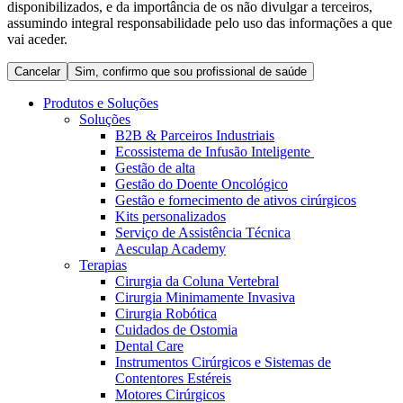
disponibilizados, e da importância de os não divulgar a terceiros,
Coordenamos os seus cuidados médicos quando recebe alta
Terapias
assumindo integral responsabilidade pelo uso das informações a que
do hospital. Para mais informações, visite a nossa página de
Contactos
vai aceder.
cuidados domiciliários.
Cancelar
Sim, confirmo que sou profissional de saúde
Produtos e Soluções
Soluções
B2B & Parceiros Industriais
Ecossistema de Infusão Inteligente
Gestão de alta
Gestão do Doente Oncológico
Gestão e fornecimento de ativos cirúrgicos
Kits personalizados
Serviço de Assistência Técnica
Aesculap Academy
Terapias
Catálogo de Produtos
Cirurgia da Coluna Vertebral
Centro de Inovação
Cirurgia Minimamente Invasiva
Encontre o produto que procura. Visite o catálogo de produtos
Cirurgia Robótica
da B. Braun com o nosso portfólio completo.
Vamos impulsionar juntos a inovação na tecnologia médica.
Cuidados de Ostomia
Saiba mais sobre o nosso centro de inovação e apresente a sua
Dental Care
ideia.
Instrumentos Cirúrgicos e Sistemas de
Contentores Estéreis
Motores Cirúrgicos