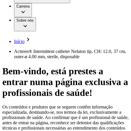
Aesculap Academy
Serviços
Trabalhar na B. Braun
Centro de Inovação
Carreira
Oportunidades de emprego
Critérios de Avaliação de Fornecedor
Terapias
Clínicas Hemodiálise B. Braun
Cuidados Domiciliários
Responsabilidade
Sobre nós
Cirurgia da Coluna Vertebral
A nossa cultura
Enfermagem para si
Cirurgia Minimamente Invasiva
Patologias e Cuidados
Patrocínios e Donativos
Cirurgia Robótica
Diversidade
Cuidados de Ostomia
Sustentabilidade
Início
Serviços
Dental Care
Compliance
Instrumentos Cirúrgicos e Sistemas de
Acesso aos Cuidados de Saúde
Actreen® Intermittent catheter Nelaton tip, CH: 12.0, 37 cm,
Contentores Estéreis
outer-ø 4.00 mm, sterile, disposable
Motores Cirúrgicos
Media
Neurocirurgia
Bem-vindo, está prestes a
Nutrição Clínica
Comunicados de Imprensa
Oncologia
entrar numa página exclusiva a
Prevenção e Controlo de Infeções
Contactos
Retenção Urinária e Urologia
Suturas e Especialidades Cirúrgicas
profissionais de saúde!
Formulário de Contacto
Terapia da Dor
Localizações
Terapias de Infusão
Empresa
Terapia de Intervenção Vascular
Vagas disponíveis
Os conteúdos e produtos que se seguem contêm informação
Tratamento de Feridas
especializada, destinando-se, nos termos da lei, exclusivamente a
Responsabilidade
Descubra as tuas oportunidades de carreira na B. Braun.
Tratamento de Sangue Extracorporal
profissionais de saúde. Ao confirmar que é um profissional de saúde,
Pesquise no nosso mercado de trabalho global por perfis de
Soluções
antes de entrar na página, reconhece ser detentor das qualificações
Cuidados Domiciliários
trabalho interessantes.
técnicas e profissionais necessárias ao entendimento dos conteúdos
Media