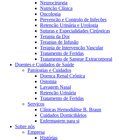
Neurocirurgia
Nutrição Clínica
Oncologia
Prevenção e Controlo de Infeções
Retenção Urinária e Urologia
Suturas e Especialidades Cirúrgicas
Terapia da Dor
Terapias de Infusão
Terapia de Intervenção Vascular
Tratamento de Feridas
Contactos
Tratamento de Sangue Extracorporal
Doentes e Cuidados de Saúde
Em diálogo com a B. Braun. Entre em contacto connosco
Patologias e Cuidados
Doença Renal Crónica
Ostomia
Lavagem Nasal
Retenção Urinária
Tratamento de Feridas
Serviços
Clínicas Hemodiálise B. Braun
Cuidados Domiciliários
Enfermagem para si
Sobre nós
Empresa
Histórias