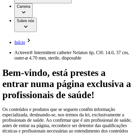
Aesculap Academy
Serviços
Trabalhar na B. Braun
Centro de Inovação
Carreira
Oportunidades de emprego
Critérios de Avaliação de Fornecedor
Terapias
Clínicas Hemodiálise B. Braun
Cuidados Domiciliários
Responsabilidade
Sobre nós
Cirurgia da Coluna Vertebral
A nossa cultura
Enfermagem para si
Cirurgia Minimamente Invasiva
Patologias e Cuidados
Patrocínios e Donativos
Cirurgia Robótica
Diversidade
Cuidados de Ostomia
Sustentabilidade
Início
Serviços
Dental Care
Compliance
Instrumentos Cirúrgicos e Sistemas de
Acesso aos Cuidados de Saúde
Actreen® Intermittent catheter Nelaton tip, CH: 14.0, 37 cm,
Contentores Estéreis
outer-ø 4.70 mm, sterile, disposable
Motores Cirúrgicos
Media
Neurocirurgia
Bem-vindo, está prestes a
Nutrição Clínica
Comunicados de Imprensa
Oncologia
entrar numa página exclusiva a
Prevenção e Controlo de Infeções
Contactos
Retenção Urinária e Urologia
Suturas e Especialidades Cirúrgicas
profissionais de saúde!
Formulário de Contacto
Terapia da Dor
Localizações
Terapias de Infusão
Empresa
Terapia de Intervenção Vascular
Vagas disponíveis
Os conteúdos e produtos que se seguem contêm informação
Tratamento de Feridas
especializada, destinando-se, nos termos da lei, exclusivamente a
Responsabilidade
Descubra as tuas oportunidades de carreira na B. Braun.
Tratamento de Sangue Extracorporal
profissionais de saúde. Ao confirmar que é um profissional de saúde,
Pesquise no nosso mercado de trabalho global por perfis de
Soluções
antes de entrar na página, reconhece ser detentor das qualificações
Cuidados Domiciliários
trabalho interessantes.
técnicas e profissionais necessárias ao entendimento dos conteúdos
Media