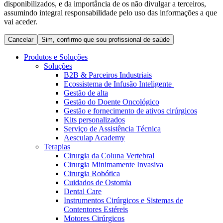
disponibilizados, e da importância de os não divulgar a terceiros,
Coordenamos os seus cuidados médicos quando recebe alta
Terapias
assumindo integral responsabilidade pelo uso das informações a que
do hospital. Para mais informações, visite a nossa página de
Contactos
vai aceder.
cuidados domiciliários.
Cancelar
Sim, confirmo que sou profissional de saúde
Produtos e Soluções
Soluções
B2B & Parceiros Industriais
Ecossistema de Infusão Inteligente
Gestão de alta
Gestão do Doente Oncológico
Gestão e fornecimento de ativos cirúrgicos
Kits personalizados
Serviço de Assistência Técnica
Aesculap Academy
Terapias
Catálogo de Produtos
Cirurgia da Coluna Vertebral
Centro de Inovação
Cirurgia Minimamente Invasiva
Encontre o produto que procura. Visite o catálogo de produtos
Cirurgia Robótica
da B. Braun com o nosso portfólio completo.
Vamos impulsionar juntos a inovação na tecnologia médica.
Cuidados de Ostomia
Saiba mais sobre o nosso centro de inovação e apresente a sua
Dental Care
ideia.
Instrumentos Cirúrgicos e Sistemas de
Contentores Estéreis
Motores Cirúrgicos