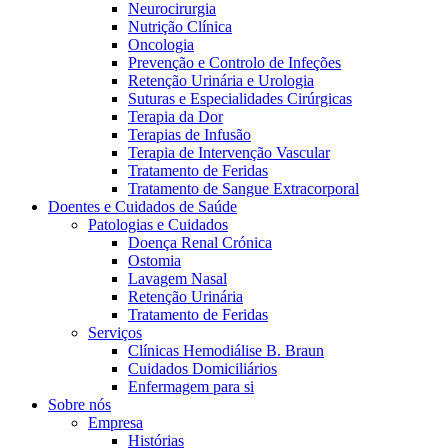
Neurocirurgia
Nutrição Clínica
Oncologia
Prevenção e Controlo de Infeções
Retenção Urinária e Urologia
Suturas e Especialidades Cirúrgicas
Terapia da Dor
Terapias de Infusão
Terapia de Intervenção Vascular
Tratamento de Feridas
Contactos
Tratamento de Sangue Extracorporal
Doentes e Cuidados de Saúde
Em diálogo com a B. Braun. Entre em contacto connosco
Patologias e Cuidados
Doença Renal Crónica
Ostomia
Lavagem Nasal
Retenção Urinária
Tratamento de Feridas
Serviços
Clínicas Hemodiálise B. Braun
Cuidados Domiciliários
Enfermagem para si
Sobre nós
Empresa
Histórias