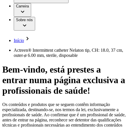
Aesculap Academy
Serviços
Trabalhar na B. Braun
Centro de Inovação
Carreira
Oportunidades de emprego
Critérios de Avaliação de Fornecedor
Terapias
Clínicas Hemodiálise B. Braun
Cuidados Domiciliários
Responsabilidade
Sobre nós
Cirurgia da Coluna Vertebral
A nossa cultura
Enfermagem para si
Cirurgia Minimamente Invasiva
Patologias e Cuidados
Patrocínios e Donativos
Cirurgia Robótica
Diversidade
Cuidados de Ostomia
Sustentabilidade
Início
Serviços
Dental Care
Compliance
Instrumentos Cirúrgicos e Sistemas de
Acesso aos Cuidados de Saúde
Actreen® Intermittent catheter Nelaton tip, CH: 18.0, 37 cm,
Contentores Estéreis
outer-ø 6.00 mm, sterile, disposable
Motores Cirúrgicos
Media
Neurocirurgia
Bem-vindo, está prestes a
Nutrição Clínica
Comunicados de Imprensa
Oncologia
entrar numa página exclusiva a
Prevenção e Controlo de Infeções
Contactos
Retenção Urinária e Urologia
Suturas e Especialidades Cirúrgicas
profissionais de saúde!
Formulário de Contacto
Terapia da Dor
Localizações
Terapias de Infusão
Empresa
Terapia de Intervenção Vascular
Vagas disponíveis
Os conteúdos e produtos que se seguem contêm informação
Tratamento de Feridas
especializada, destinando-se, nos termos da lei, exclusivamente a
Responsabilidade
Descubra as tuas oportunidades de carreira na B. Braun.
Tratamento de Sangue Extracorporal
profissionais de saúde. Ao confirmar que é um profissional de saúde,
Pesquise no nosso mercado de trabalho global por perfis de
Soluções
antes de entrar na página, reconhece ser detentor das qualificações
Cuidados Domiciliários
trabalho interessantes.
técnicas e profissionais necessárias ao entendimento dos conteúdos
Media