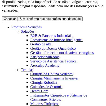
disponibilizados, e da importância de os não divulgar a terceiros,
Coordenamos os seus cuidados médicos quando recebe alta
Terapias
assumindo integral responsabilidade pelo uso das informações a que
do hospital. Para mais informações, visite a nossa página de
Contactos
vai aceder.
cuidados domiciliários.
Cancelar
Sim, confirmo que sou profissional de saúde
Produtos e Soluções
Soluções
B2B & Parceiros Industriais
Ecossistema de Infusão Inteligente
Gestão de alta
Gestão do Doente Oncológico
Gestão e fornecimento de ativos cirúrgicos
Kits personalizados
Serviço de Assistência Técnica
Aesculap Academy
Terapias
Catálogo de Produtos
Cirurgia da Coluna Vertebral
Centro de Inovação
Cirurgia Minimamente Invasiva
Encontre o produto que procura. Visite o catálogo de produtos
Cirurgia Robótica
da B. Braun com o nosso portfólio completo.
Vamos impulsionar juntos a inovação na tecnologia médica.
Cuidados de Ostomia
Saiba mais sobre o nosso centro de inovação e apresente a sua
Dental Care
ideia.
Instrumentos Cirúrgicos e Sistemas de
Contentores Estéreis
Motores Cirúrgicos