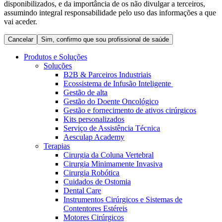
disponibilizados, e da importância de os não divulgar a terceiros,
Coordenamos os seus cuidados médicos quando recebe alta
Terapias
assumindo integral responsabilidade pelo uso das informações a que
do hospital. Para mais informações, visite a nossa página de
Contactos
vai aceder.
cuidados domiciliários.
Cancelar
Sim, confirmo que sou profissional de saúde
Produtos e Soluções
Soluções
B2B & Parceiros Industriais
Ecossistema de Infusão Inteligente
Gestão de alta
Gestão do Doente Oncológico
Gestão e fornecimento de ativos cirúrgicos
Kits personalizados
Serviço de Assistência Técnica
Aesculap Academy
Terapias
Catálogo de Produtos
Cirurgia da Coluna Vertebral
Centro de Inovação
Cirurgia Minimamente Invasiva
Encontre o produto que procura. Visite o catálogo de produtos
Cirurgia Robótica
da B. Braun com o nosso portfólio completo.
Vamos impulsionar juntos a inovação na tecnologia médica.
Cuidados de Ostomia
Saiba mais sobre o nosso centro de inovação e apresente a sua
Dental Care
ideia.
Instrumentos Cirúrgicos e Sistemas de
Contentores Estéreis
Motores Cirúrgicos