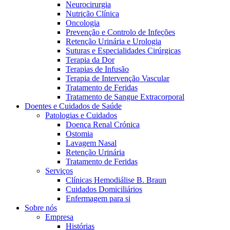
Neurocirurgia
Nutrição Clínica
Oncologia
Prevenção e Controlo de Infeções
Retenção Urinária e Urologia
Suturas e Especialidades Cirúrgicas
Terapia da Dor
Terapias de Infusão
Terapia de Intervenção Vascular
Tratamento de Feridas
Contactos
Tratamento de Sangue Extracorporal
Doentes e Cuidados de Saúde
Em diálogo com a B. Braun. Entre em contacto connosco
Patologias e Cuidados
Doença Renal Crónica
Ostomia
Lavagem Nasal
Retenção Urinária
Tratamento de Feridas
Serviços
Clínicas Hemodiálise B. Braun
Cuidados Domiciliários
Enfermagem para si
Sobre nós
Empresa
Histórias