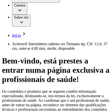
Aesculap Academy
Serviços
Trabalhar na B. Braun
Centro de Inovação
Carreira
Oportunidades de emprego
Critérios de Avaliação de Fornecedor
Terapias
Clínicas Hemodiálise B. Braun
Cuidados Domiciliários
Responsabilidade
Sobre nós
Cirurgia da Coluna Vertebral
A nossa cultura
Enfermagem para si
Cirurgia Minimamente Invasiva
Patologias e Cuidados
Patrocínios e Donativos
Cirurgia Robótica
Diversidade
Cuidados de Ostomia
Sustentabilidade
Início
Serviços
Dental Care
Compliance
Instrumentos Cirúrgicos e Sistemas de
Acesso aos Cuidados de Saúde
Actreen® Intermittent catheter set Tiemann tip, CH: 12.0, 37
Contentores Estéreis
cm, outer-ø 4.00 mm, sterile, disposable
Motores Cirúrgicos
Media
Neurocirurgia
Bem-vindo, está prestes a
Nutrição Clínica
Comunicados de Imprensa
Oncologia
entrar numa página exclusiva a
Prevenção e Controlo de Infeções
Contactos
Retenção Urinária e Urologia
Suturas e Especialidades Cirúrgicas
profissionais de saúde!
Formulário de Contacto
Terapia da Dor
Localizações
Terapias de Infusão
Empresa
Terapia de Intervenção Vascular
Vagas disponíveis
Os conteúdos e produtos que se seguem contêm informação
Tratamento de Feridas
especializada, destinando-se, nos termos da lei, exclusivamente a
Responsabilidade
Descubra as tuas oportunidades de carreira na B. Braun.
Tratamento de Sangue Extracorporal
profissionais de saúde. Ao confirmar que é um profissional de saúde,
Pesquise no nosso mercado de trabalho global por perfis de
Soluções
antes de entrar na página, reconhece ser detentor das qualificações
Cuidados Domiciliários
trabalho interessantes.
técnicas e profissionais necessárias ao entendimento dos conteúdos
Media