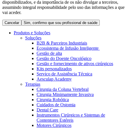
disponibilizados, e da importância de os não divulgar a terceiros,
Coordenamos os seus cuidados médicos quando recebe alta
Terapias
assumindo integral responsabilidade pelo uso das informações a que
do hospital. Para mais informações, visite a nossa página de
Contactos
vai aceder.
cuidados domiciliários.
Cancelar
Sim, confirmo que sou profissional de saúde
Produtos e Soluções
Soluções
B2B & Parceiros Industriais
Ecossistema de Infusão Inteligente
Gestão de alta
Gestão do Doente Oncológico
Gestão e fornecimento de ativos cirúrgicos
Kits personalizados
Serviço de Assistência Técnica
Aesculap Academy
Terapias
Catálogo de Produtos
Cirurgia da Coluna Vertebral
Centro de Inovação
Cirurgia Minimamente Invasiva
Encontre o produto que procura. Visite o catálogo de produtos
Cirurgia Robótica
da B. Braun com o nosso portfólio completo.
Vamos impulsionar juntos a inovação na tecnologia médica.
Cuidados de Ostomia
Saiba mais sobre o nosso centro de inovação e apresente a sua
Dental Care
ideia.
Instrumentos Cirúrgicos e Sistemas de
Contentores Estéreis
Motores Cirúrgicos