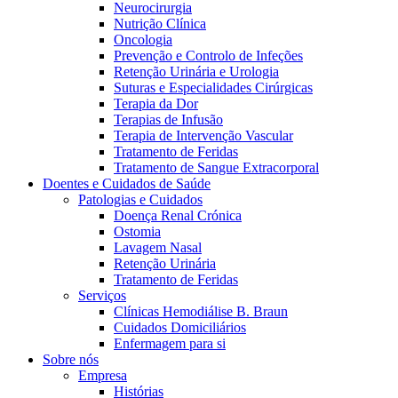
Neurocirurgia
Nutrição Clínica
Oncologia
Prevenção e Controlo de Infeções
Retenção Urinária e Urologia
Suturas e Especialidades Cirúrgicas
Terapia da Dor
Terapias de Infusão
Terapia de Intervenção Vascular
Tratamento de Feridas
Contactos
Tratamento de Sangue Extracorporal
Doentes e Cuidados de Saúde
Em diálogo com a B. Braun. Entre em contacto connosco
Patologias e Cuidados
Doença Renal Crónica
Ostomia
Lavagem Nasal
Retenção Urinária
Tratamento de Feridas
Serviços
Clínicas Hemodiálise B. Braun
Cuidados Domiciliários
Enfermagem para si
Sobre nós
Empresa
Histórias