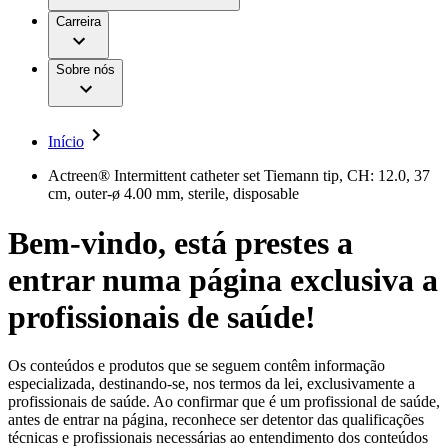
Aesculap Academy
Serviços
Trabalhar na B. Braun
Centro de Inovação
Carreira
Oportunidades de emprego
Critérios de Avaliação de Fornecedor
Terapias
Clínicas Hemodiálise B. Braun
Cuidados Domiciliários
Responsabilidade
Sobre nós
Cirurgia da Coluna Vertebral
A nossa cultura
Enfermagem para si
Cirurgia Minimamente Invasiva
Patologias e Cuidados
Patrocínios e Donativos
Cirurgia Robótica
Diversidade
Cuidados de Ostomia
Sustentabilidade
Início
Serviços
Dental Care
Compliance
Instrumentos Cirúrgicos e Sistemas de
Acesso aos Cuidados de Saúde
Actreen® Intermittent catheter set Tiemann tip, CH: 12.0, 37
Contentores Estéreis
cm, outer-ø 4.00 mm, sterile, disposable
Motores Cirúrgicos
Media
Neurocirurgia
Bem-vindo, está prestes a
Nutrição Clínica
Comunicados de Imprensa
Oncologia
entrar numa página exclusiva a
Prevenção e Controlo de Infeções
Contactos
Retenção Urinária e Urologia
Suturas e Especialidades Cirúrgicas
profissionais de saúde!
Formulário de Contacto
Terapia da Dor
Localizações
Terapias de Infusão
Empresa
Terapia de Intervenção Vascular
Vagas disponíveis
Os conteúdos e produtos que se seguem contêm informação
Tratamento de Feridas
especializada, destinando-se, nos termos da lei, exclusivamente a
Responsabilidade
Descubra as tuas oportunidades de carreira na B. Braun.
Tratamento de Sangue Extracorporal
profissionais de saúde. Ao confirmar que é um profissional de saúde,
Pesquise no nosso mercado de trabalho global por perfis de
Soluções
antes de entrar na página, reconhece ser detentor das qualificações
Cuidados Domiciliários
trabalho interessantes.
técnicas e profissionais necessárias ao entendimento dos conteúdos
Media