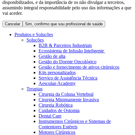
disponibilizados, e da importância de os não divulgar a terceiros,
Coordenamos os seus cuidados médicos quando recebe alta
Terapias
assumindo integral responsabilidade pelo uso das informações a que
do hospital. Para mais informações, visite a nossa página de
Contactos
vai aceder.
cuidados domiciliários.
Cancelar
Sim, confirmo que sou profissional de saúde
Produtos e Soluções
Soluções
B2B & Parceiros Industriais
Ecossistema de Infusão Inteligente
Gestão de alta
Gestão do Doente Oncológico
Gestão e fornecimento de ativos cirúrgicos
Kits personalizados
Serviço de Assistência Técnica
Aesculap Academy
Terapias
Catálogo de Produtos
Cirurgia da Coluna Vertebral
Centro de Inovação
Cirurgia Minimamente Invasiva
Encontre o produto que procura. Visite o catálogo de produtos
Cirurgia Robótica
da B. Braun com o nosso portfólio completo.
Vamos impulsionar juntos a inovação na tecnologia médica.
Cuidados de Ostomia
Saiba mais sobre o nosso centro de inovação e apresente a sua
Dental Care
ideia.
Instrumentos Cirúrgicos e Sistemas de
Contentores Estéreis
Motores Cirúrgicos