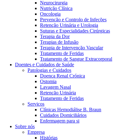
Neurocirurgia
Nutrição Clínica
Oncologia
Prevenção e Controlo de Infeções
Retenção Urinária e Urologia
Suturas e Especialidades Cirúrgicas
Terapia da Dor
Terapias de Infusão
Terapia de Intervenção Vascular
Tratamento de Feridas
Contactos
Tratamento de Sangue Extracorporal
Doentes e Cuidados de Saúde
Em diálogo com a B. Braun. Entre em contacto connosco
Patologias e Cuidados
Doença Renal Crónica
Ostomia
Lavagem Nasal
Retenção Urinária
Tratamento de Feridas
Serviços
Clínicas Hemodiálise B. Braun
Cuidados Domiciliários
Enfermagem para si
Sobre nós
Empresa
Histórias