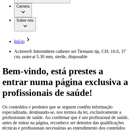
Aesculap Academy
Serviços
Trabalhar na B. Braun
Centro de Inovação
Carreira
Oportunidades de emprego
Critérios de Avaliação de Fornecedor
Terapias
Clínicas Hemodiálise B. Braun
Cuidados Domiciliários
Responsabilidade
Sobre nós
Cirurgia da Coluna Vertebral
A nossa cultura
Enfermagem para si
Cirurgia Minimamente Invasiva
Patologias e Cuidados
Patrocínios e Donativos
Cirurgia Robótica
Diversidade
Cuidados de Ostomia
Sustentabilidade
Início
Serviços
Dental Care
Compliance
Instrumentos Cirúrgicos e Sistemas de
Acesso aos Cuidados de Saúde
Actreen® Intermittent catheter set Tiemann tip, CH: 16.0, 37
Contentores Estéreis
cm, outer-ø 5.30 mm, sterile, disposable
Motores Cirúrgicos
Media
Neurocirurgia
Bem-vindo, está prestes a
Nutrição Clínica
Comunicados de Imprensa
Oncologia
entrar numa página exclusiva a
Prevenção e Controlo de Infeções
Contactos
Retenção Urinária e Urologia
Suturas e Especialidades Cirúrgicas
profissionais de saúde!
Formulário de Contacto
Terapia da Dor
Localizações
Terapias de Infusão
Empresa
Terapia de Intervenção Vascular
Vagas disponíveis
Os conteúdos e produtos que se seguem contêm informação
Tratamento de Feridas
especializada, destinando-se, nos termos da lei, exclusivamente a
Responsabilidade
Descubra as tuas oportunidades de carreira na B. Braun.
Tratamento de Sangue Extracorporal
profissionais de saúde. Ao confirmar que é um profissional de saúde,
Pesquise no nosso mercado de trabalho global por perfis de
Soluções
antes de entrar na página, reconhece ser detentor das qualificações
Cuidados Domiciliários
trabalho interessantes.
técnicas e profissionais necessárias ao entendimento dos conteúdos
Media