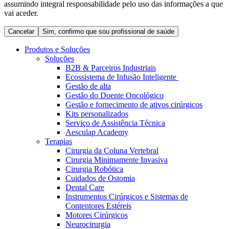
assumindo integral responsabilidade pelo uso das informações a que
Coordenamos os seus cuidados médicos quando recebe alta
Terapias
vai aceder.
do hospital. Para mais informações, visite a nossa página de
Contactos
cuidados domiciliários.
Cancelar
Sim, confirmo que sou profissional de saúde
Produtos e Soluções
Soluções
B2B & Parceiros Industriais
Ecossistema de Infusão Inteligente
Gestão de alta
Gestão do Doente Oncológico
Gestão e fornecimento de ativos cirúrgicos
Kits personalizados
Serviço de Assistência Técnica
Aesculap Academy
Terapias
Cirurgia da Coluna Vertebral
Catálogo de Produtos
Cirurgia Minimamente Invasiva
Centro de Inovação
Cirurgia Robótica
Encontre o produto que procura. Visite o catálogo de produtos
Cuidados de Ostomia
da B. Braun com o nosso portfólio completo.
Vamos impulsionar juntos a inovação na tecnologia médica.
Dental Care
Saiba mais sobre o nosso centro de inovação e apresente a sua
Instrumentos Cirúrgicos e Sistemas de
ideia.
Contentores Estéreis
Motores Cirúrgicos
Neurocirurgia