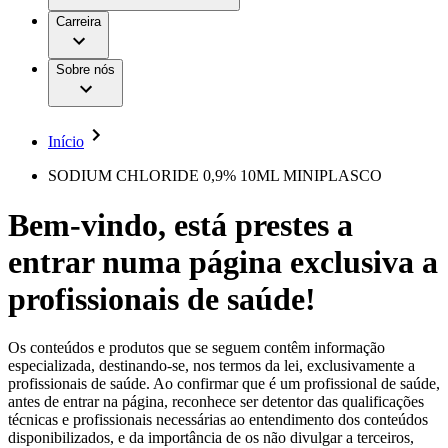
Aesculap Academy
Serviços
Trabalhar na B. Braun
Centro de Inovação
Carreira
Oportunidades de emprego
Critérios de Avaliação de Fornecedor
Terapias
Clínicas Hemodiálise B. Braun
Cuidados Domiciliários
Responsabilidade
Sobre nós
Cirurgia da Coluna Vertebral
A nossa cultura
Enfermagem para si
Cirurgia Minimamente Invasiva
Patologias e Cuidados
Patrocínios e Donativos
Cirurgia Robótica
Diversidade
Cuidados de Ostomia
Sustentabilidade
Início
Serviços
Dental Care
Compliance
Instrumentos Cirúrgicos e Sistemas de
Acesso aos Cuidados de Saúde
SODIUM CHLORIDE 0,9% 10ML MINIPLASCO
Contentores Estéreis
Motores Cirúrgicos
Media
Bem-vindo, está prestes a
Neurocirurgia
Nutrição Clínica
Comunicados de Imprensa
entrar numa página exclusiva a
Oncologia
Prevenção e Controlo de Infeções
Contactos
Retenção Urinária e Urologia
profissionais de saúde!
Suturas e Especialidades Cirúrgicas
Formulário de Contacto
Terapia da Dor
Localizações
Terapias de Infusão
Empresa
Os conteúdos e produtos que se seguem contêm informação
Terapia de Intervenção Vascular
Vagas disponíveis
especializada, destinando-se, nos termos da lei, exclusivamente a
Tratamento de Feridas
profissionais de saúde. Ao confirmar que é um profissional de saúde,
Responsabilidade
Descubra as tuas oportunidades de carreira na B. Braun.
Tratamento de Sangue Extracorporal
antes de entrar na página, reconhece ser detentor das qualificações
Pesquise no nosso mercado de trabalho global por perfis de
Soluções
técnicas e profissionais necessárias ao entendimento dos conteúdos
Cuidados Domiciliários
trabalho interessantes.
disponibilizados, e da importância de os não divulgar a terceiros,
Media