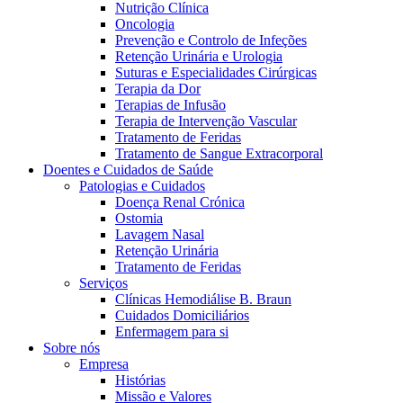
Nutrição Clínica
Oncologia
Prevenção e Controlo de Infeções
Retenção Urinária e Urologia
Suturas e Especialidades Cirúrgicas
Terapia da Dor
Terapias de Infusão
Terapia de Intervenção Vascular
Tratamento de Feridas
Tratamento de Sangue Extracorporal
Contactos
Doentes e Cuidados de Saúde
Patologias e Cuidados
Em diálogo com a B. Braun. Entre em contacto connosco
Doença Renal Crónica
Ostomia
Lavagem Nasal
Retenção Urinária
Tratamento de Feridas
Serviços
Clínicas Hemodiálise B. Braun
Cuidados Domiciliários
Enfermagem para si
Sobre nós
Empresa
Histórias
Missão e Valores