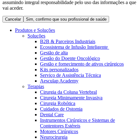
assumindo integral responsabilidade pelo uso das informações a que
Coordenamos os seus cuidados médicos quando recebe alta
Terapias
vai aceder.
do hospital. Para mais informações, visite a nossa página de
Contactos
cuidados domiciliários.
Cancelar
Sim, confirmo que sou profissional de saúde
Produtos e Soluções
Soluções
B2B & Parceiros Industriais
Ecossistema de Infusão Inteligente
Gestão de alta
Gestão do Doente Oncológico
Gestão e fornecimento de ativos cirúrgicos
Kits personalizados
Serviço de Assistência Técnica
Aesculap Academy
Terapias
Cirurgia da Coluna Vertebral
Catálogo de Produtos
Cirurgia Minimamente Invasiva
Centro de Inovação
Cirurgia Robótica
Encontre o produto que procura. Visite o catálogo de produtos
Cuidados de Ostomia
da B. Braun com o nosso portfólio completo.
Vamos impulsionar juntos a inovação na tecnologia médica.
Dental Care
Saiba mais sobre o nosso centro de inovação e apresente a sua
Instrumentos Cirúrgicos e Sistemas de
ideia.
Contentores Estéreis
Motores Cirúrgicos
Neurocirurgia