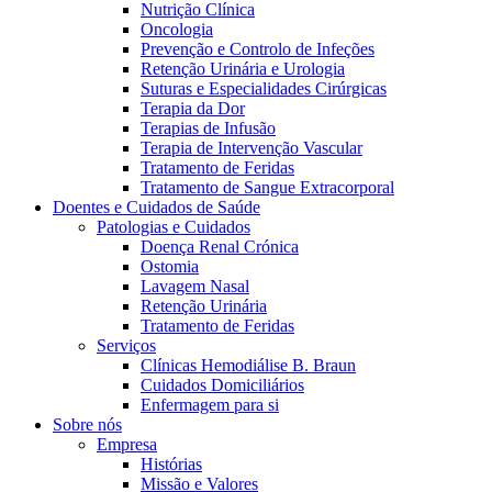
Nutrição Clínica
Oncologia
Prevenção e Controlo de Infeções
Retenção Urinária e Urologia
Suturas e Especialidades Cirúrgicas
Terapia da Dor
Terapias de Infusão
Terapia de Intervenção Vascular
Tratamento de Feridas
Tratamento de Sangue Extracorporal
Contactos
Doentes e Cuidados de Saúde
Patologias e Cuidados
Em diálogo com a B. Braun. Entre em contacto connosco
Doença Renal Crónica
Ostomia
Lavagem Nasal
Retenção Urinária
Tratamento de Feridas
Serviços
Clínicas Hemodiálise B. Braun
Cuidados Domiciliários
Enfermagem para si
Sobre nós
Empresa
Histórias
Missão e Valores