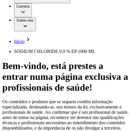
Aesculap Academy
Serviços
Trabalhar na B. Braun
Centro de Inovação
Carreira
Oportunidades de emprego
Critérios de Avaliação de Fornecedor
Terapias
Clínicas Hemodiálise B. Braun
Cuidados Domiciliários
Responsabilidade
Sobre nós
Cirurgia da Coluna Vertebral
A nossa cultura
Enfermagem para si
Cirurgia Minimamente Invasiva
Patologias e Cuidados
Patrocínios e Donativos
Cirurgia Robótica
Diversidade
Cuidados de Ostomia
Sustentabilidade
Início
Serviços
Dental Care
Compliance
Instrumentos Cirúrgicos e Sistemas de
Acesso aos Cuidados de Saúde
SODIUM CHLORIDE 0,9 % EP 1000 ML
Contentores Estéreis
Motores Cirúrgicos
Media
Bem-vindo, está prestes a
Neurocirurgia
Nutrição Clínica
Comunicados de Imprensa
entrar numa página exclusiva a
Oncologia
Prevenção e Controlo de Infeções
Contactos
Retenção Urinária e Urologia
profissionais de saúde!
Suturas e Especialidades Cirúrgicas
Formulário de Contacto
Terapia da Dor
Localizações
Terapias de Infusão
Empresa
Os conteúdos e produtos que se seguem contêm informação
Terapia de Intervenção Vascular
Vagas disponíveis
especializada, destinando-se, nos termos da lei, exclusivamente a
Tratamento de Feridas
profissionais de saúde. Ao confirmar que é um profissional de saúde,
Responsabilidade
Descubra as tuas oportunidades de carreira na B. Braun.
Tratamento de Sangue Extracorporal
antes de entrar na página, reconhece ser detentor das qualificações
Pesquise no nosso mercado de trabalho global por perfis de
Soluções
técnicas e profissionais necessárias ao entendimento dos conteúdos
Cuidados Domiciliários
trabalho interessantes.
disponibilizados, e da importância de os não divulgar a terceiros,
Media