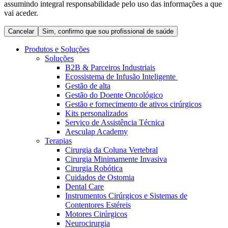
assumindo integral responsabilidade pelo uso das informações a que
Coordenamos os seus cuidados médicos quando recebe alta
Terapias
vai aceder.
do hospital. Para mais informações, visite a nossa página de
Contactos
cuidados domiciliários.
Cancelar
Sim, confirmo que sou profissional de saúde
Produtos e Soluções
Soluções
B2B & Parceiros Industriais
Ecossistema de Infusão Inteligente
Gestão de alta
Gestão do Doente Oncológico
Gestão e fornecimento de ativos cirúrgicos
Kits personalizados
Serviço de Assistência Técnica
Aesculap Academy
Terapias
Cirurgia da Coluna Vertebral
Catálogo de Produtos
Cirurgia Minimamente Invasiva
Centro de Inovação
Cirurgia Robótica
Encontre o produto que procura. Visite o catálogo de produtos
Cuidados de Ostomia
da B. Braun com o nosso portfólio completo.
Vamos impulsionar juntos a inovação na tecnologia médica.
Dental Care
Saiba mais sobre o nosso centro de inovação e apresente a sua
Instrumentos Cirúrgicos e Sistemas de
ideia.
Contentores Estéreis
Motores Cirúrgicos
Neurocirurgia