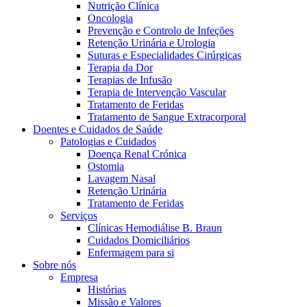
Nutrição Clínica
Oncologia
Prevenção e Controlo de Infeções
Retenção Urinária e Urologia
Suturas e Especialidades Cirúrgicas
Terapia da Dor
Terapias de Infusão
Terapia de Intervenção Vascular
Tratamento de Feridas
Tratamento de Sangue Extracorporal
Contactos
Doentes e Cuidados de Saúde
Patologias e Cuidados
Em diálogo com a B. Braun. Entre em contacto connosco
Doença Renal Crónica
Ostomia
Lavagem Nasal
Retenção Urinária
Tratamento de Feridas
Serviços
Clínicas Hemodiálise B. Braun
Cuidados Domiciliários
Enfermagem para si
Sobre nós
Empresa
Histórias
Missão e Valores