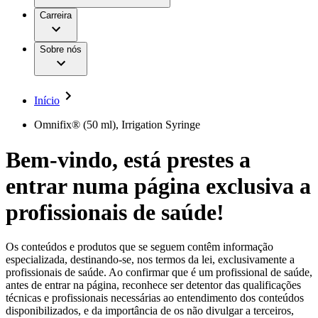
Aesculap Academy
Serviços
Trabalhar na B. Braun
Centro de Inovação
Carreira
Oportunidades de emprego
Critérios de Avaliação de Fornecedor
Terapias
Clínicas Hemodiálise B. Braun
Cuidados Domiciliários
Responsabilidade
Sobre nós
Cirurgia da Coluna Vertebral
A nossa cultura
Enfermagem para si
Cirurgia Minimamente Invasiva
Patologias e Cuidados
Patrocínios e Donativos
Cirurgia Robótica
Diversidade
Cuidados de Ostomia
Sustentabilidade
Início
Serviços
Dental Care
Compliance
Instrumentos Cirúrgicos e Sistemas de
Acesso aos Cuidados de Saúde
Omnifix® (50 ml), Irrigation Syringe
Contentores Estéreis
Motores Cirúrgicos
Media
Bem-vindo, está prestes a
Neurocirurgia
Nutrição Clínica
Comunicados de Imprensa
entrar numa página exclusiva a
Oncologia
Prevenção e Controlo de Infeções
Contactos
Retenção Urinária e Urologia
profissionais de saúde!
Suturas e Especialidades Cirúrgicas
Formulário de Contacto
Terapia da Dor
Localizações
Terapias de Infusão
Empresa
Os conteúdos e produtos que se seguem contêm informação
Terapia de Intervenção Vascular
Vagas disponíveis
especializada, destinando-se, nos termos da lei, exclusivamente a
Tratamento de Feridas
profissionais de saúde. Ao confirmar que é um profissional de saúde,
Responsabilidade
Descubra as tuas oportunidades de carreira na B. Braun.
Tratamento de Sangue Extracorporal
antes de entrar na página, reconhece ser detentor das qualificações
Pesquise no nosso mercado de trabalho global por perfis de
Soluções
técnicas e profissionais necessárias ao entendimento dos conteúdos
Cuidados Domiciliários
trabalho interessantes.
disponibilizados, e da importância de os não divulgar a terceiros,
Media