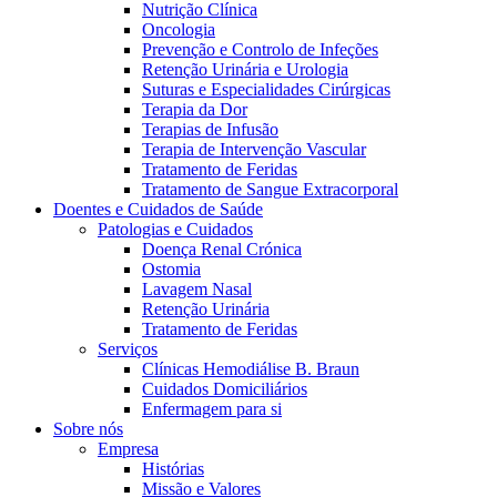
Nutrição Clínica
Oncologia
Prevenção e Controlo de Infeções
Retenção Urinária e Urologia
Suturas e Especialidades Cirúrgicas
Terapia da Dor
Terapias de Infusão
Terapia de Intervenção Vascular
Tratamento de Feridas
Tratamento de Sangue Extracorporal
Contactos
Doentes e Cuidados de Saúde
Patologias e Cuidados
Em diálogo com a B. Braun. Entre em contacto connosco
Doença Renal Crónica
Ostomia
Lavagem Nasal
Retenção Urinária
Tratamento de Feridas
Serviços
Clínicas Hemodiálise B. Braun
Cuidados Domiciliários
Enfermagem para si
Sobre nós
Empresa
Histórias
Missão e Valores