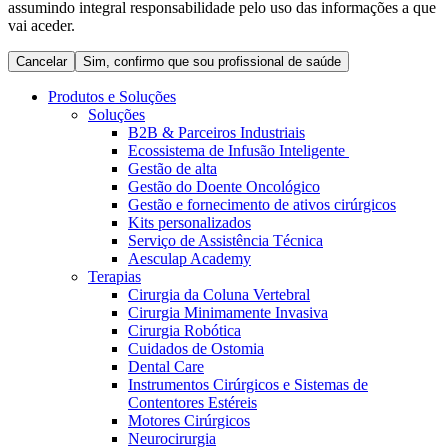
assumindo integral responsabilidade pelo uso das informações a que
Coordenamos os seus cuidados médicos quando recebe alta
Terapias
vai aceder.
do hospital. Para mais informações, visite a nossa página de
Contactos
cuidados domiciliários.
Cancelar
Sim, confirmo que sou profissional de saúde
Produtos e Soluções
Soluções
B2B & Parceiros Industriais
Ecossistema de Infusão Inteligente
Gestão de alta
Gestão do Doente Oncológico
Gestão e fornecimento de ativos cirúrgicos
Kits personalizados
Serviço de Assistência Técnica
Aesculap Academy
Terapias
Cirurgia da Coluna Vertebral
Catálogo de Produtos
Cirurgia Minimamente Invasiva
Centro de Inovação
Cirurgia Robótica
Encontre o produto que procura. Visite o catálogo de produtos
Cuidados de Ostomia
da B. Braun com o nosso portfólio completo.
Vamos impulsionar juntos a inovação na tecnologia médica.
Dental Care
Saiba mais sobre o nosso centro de inovação e apresente a sua
Instrumentos Cirúrgicos e Sistemas de
ideia.
Contentores Estéreis
Motores Cirúrgicos
Neurocirurgia