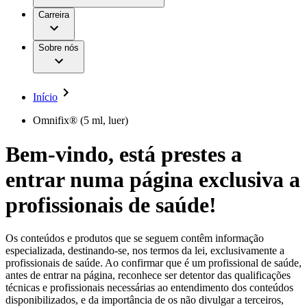
Aesculap Academy
Serviços
Trabalhar na B. Braun
Centro de Inovação
Carreira
Oportunidades de emprego
Critérios de Avaliação de Fornecedor
Terapias
Clínicas Hemodiálise B. Braun
Cuidados Domiciliários
Responsabilidade
Sobre nós
Cirurgia da Coluna Vertebral
A nossa cultura
Enfermagem para si
Cirurgia Minimamente Invasiva
Patologias e Cuidados
Patrocínios e Donativos
Cirurgia Robótica
Diversidade
Cuidados de Ostomia
Sustentabilidade
Início
Serviços
Dental Care
Compliance
Instrumentos Cirúrgicos e Sistemas de
Acesso aos Cuidados de Saúde
Omnifix® (5 ml, luer)
Contentores Estéreis
Motores Cirúrgicos
Media
Bem-vindo, está prestes a
Neurocirurgia
Nutrição Clínica
Comunicados de Imprensa
entrar numa página exclusiva a
Oncologia
Prevenção e Controlo de Infeções
Contactos
Retenção Urinária e Urologia
profissionais de saúde!
Suturas e Especialidades Cirúrgicas
Formulário de Contacto
Terapia da Dor
Localizações
Terapias de Infusão
Empresa
Os conteúdos e produtos que se seguem contêm informação
Terapia de Intervenção Vascular
Vagas disponíveis
especializada, destinando-se, nos termos da lei, exclusivamente a
Tratamento de Feridas
profissionais de saúde. Ao confirmar que é um profissional de saúde,
Responsabilidade
Descubra as tuas oportunidades de carreira na B. Braun.
Tratamento de Sangue Extracorporal
antes de entrar na página, reconhece ser detentor das qualificações
Pesquise no nosso mercado de trabalho global por perfis de
Soluções
técnicas e profissionais necessárias ao entendimento dos conteúdos
Cuidados Domiciliários
trabalho interessantes.
disponibilizados, e da importância de os não divulgar a terceiros,
Media