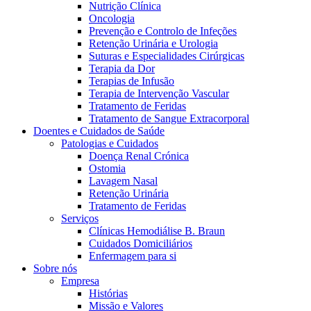
Nutrição Clínica
Oncologia
Prevenção e Controlo de Infeções
Retenção Urinária e Urologia
Suturas e Especialidades Cirúrgicas
Terapia da Dor
Terapias de Infusão
Terapia de Intervenção Vascular
Tratamento de Feridas
Tratamento de Sangue Extracorporal
Contactos
Doentes e Cuidados de Saúde
Patologias e Cuidados
Em diálogo com a B. Braun. Entre em contacto connosco
Doença Renal Crónica
Ostomia
Lavagem Nasal
Retenção Urinária
Tratamento de Feridas
Serviços
Clínicas Hemodiálise B. Braun
Cuidados Domiciliários
Enfermagem para si
Sobre nós
Empresa
Histórias
Missão e Valores