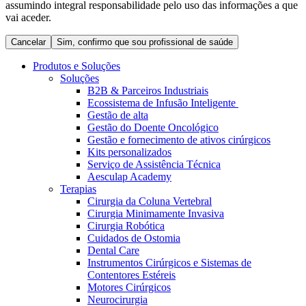
assumindo integral responsabilidade pelo uso das informações a que
Coordenamos os seus cuidados médicos quando recebe alta
Terapias
vai aceder.
do hospital. Para mais informações, visite a nossa página de
Contactos
cuidados domiciliários.
Cancelar
Sim, confirmo que sou profissional de saúde
Produtos e Soluções
Soluções
B2B & Parceiros Industriais
Ecossistema de Infusão Inteligente
Gestão de alta
Gestão do Doente Oncológico
Gestão e fornecimento de ativos cirúrgicos
Kits personalizados
Serviço de Assistência Técnica
Aesculap Academy
Terapias
Cirurgia da Coluna Vertebral
Catálogo de Produtos
Cirurgia Minimamente Invasiva
Centro de Inovação
Cirurgia Robótica
Encontre o produto que procura. Visite o catálogo de produtos
Cuidados de Ostomia
da B. Braun com o nosso portfólio completo.
Vamos impulsionar juntos a inovação na tecnologia médica.
Dental Care
Saiba mais sobre o nosso centro de inovação e apresente a sua
Instrumentos Cirúrgicos e Sistemas de
ideia.
Contentores Estéreis
Motores Cirúrgicos
Neurocirurgia