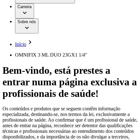
Aesculap Academy
Serviços
Trabalhar na B. Braun
Centro de Inovação
Carreira
Oportunidades de emprego
Critérios de Avaliação de Fornecedor
Terapias
Clínicas Hemodiálise B. Braun
Cuidados Domiciliários
Responsabilidade
Sobre nós
Cirurgia da Coluna Vertebral
A nossa cultura
Enfermagem para si
Cirurgia Minimamente Invasiva
Patologias e Cuidados
Patrocínios e Donativos
Cirurgia Robótica
Diversidade
Cuidados de Ostomia
Sustentabilidade
Início
Serviços
Dental Care
Compliance
Instrumentos Cirúrgicos e Sistemas de
Acesso aos Cuidados de Saúde
OMNIFIX 3 ML DUO 23GX1 1/4"
Contentores Estéreis
Motores Cirúrgicos
Media
Bem-vindo, está prestes a
Neurocirurgia
Nutrição Clínica
Comunicados de Imprensa
entrar numa página exclusiva a
Oncologia
Prevenção e Controlo de Infeções
Contactos
Retenção Urinária e Urologia
profissionais de saúde!
Suturas e Especialidades Cirúrgicas
Formulário de Contacto
Terapia da Dor
Localizações
Terapias de Infusão
Empresa
Os conteúdos e produtos que se seguem contêm informação
Terapia de Intervenção Vascular
Vagas disponíveis
especializada, destinando-se, nos termos da lei, exclusivamente a
Tratamento de Feridas
profissionais de saúde. Ao confirmar que é um profissional de saúde,
Responsabilidade
Descubra as tuas oportunidades de carreira na B. Braun.
Tratamento de Sangue Extracorporal
antes de entrar na página, reconhece ser detentor das qualificações
Pesquise no nosso mercado de trabalho global por perfis de
Soluções
técnicas e profissionais necessárias ao entendimento dos conteúdos
Cuidados Domiciliários
trabalho interessantes.
disponibilizados, e da importância de os não divulgar a terceiros,
Media