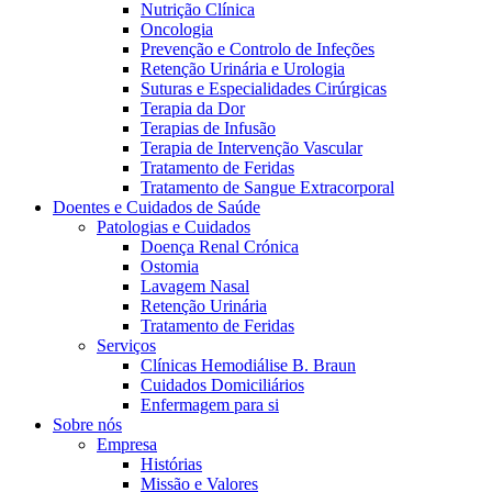
Nutrição Clínica
Oncologia
Prevenção e Controlo de Infeções
Retenção Urinária e Urologia
Suturas e Especialidades Cirúrgicas
Terapia da Dor
Terapias de Infusão
Terapia de Intervenção Vascular
Tratamento de Feridas
Tratamento de Sangue Extracorporal
Contactos
Doentes e Cuidados de Saúde
Patologias e Cuidados
Em diálogo com a B. Braun. Entre em contacto connosco
Doença Renal Crónica
Ostomia
Lavagem Nasal
Retenção Urinária
Tratamento de Feridas
Serviços
Clínicas Hemodiálise B. Braun
Cuidados Domiciliários
Enfermagem para si
Sobre nós
Empresa
Histórias
Missão e Valores