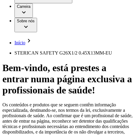
Aesculap Academy
Serviços
Trabalhar na B. Braun
Centro de Inovação
Carreira
Oportunidades de emprego
Critérios de Avaliação de Fornecedor
Terapias
Clínicas Hemodiálise B. Braun
Cuidados Domiciliários
Responsabilidade
Sobre nós
Cirurgia da Coluna Vertebral
A nossa cultura
Enfermagem para si
Cirurgia Minimamente Invasiva
Patologias e Cuidados
Patrocínios e Donativos
Cirurgia Robótica
Diversidade
Cuidados de Ostomia
Sustentabilidade
Início
Serviços
Dental Care
Compliance
Instrumentos Cirúrgicos e Sistemas de
Acesso aos Cuidados de Saúde
STERICAN SAFETY G26X1/2 0.45X13MM-EU
Contentores Estéreis
Motores Cirúrgicos
Media
Bem-vindo, está prestes a
Neurocirurgia
Nutrição Clínica
Comunicados de Imprensa
entrar numa página exclusiva a
Oncologia
Prevenção e Controlo de Infeções
Contactos
Retenção Urinária e Urologia
profissionais de saúde!
Suturas e Especialidades Cirúrgicas
Formulário de Contacto
Terapia da Dor
Localizações
Terapias de Infusão
Empresa
Os conteúdos e produtos que se seguem contêm informação
Terapia de Intervenção Vascular
Vagas disponíveis
especializada, destinando-se, nos termos da lei, exclusivamente a
Tratamento de Feridas
profissionais de saúde. Ao confirmar que é um profissional de saúde,
Responsabilidade
Descubra as tuas oportunidades de carreira na B. Braun.
Tratamento de Sangue Extracorporal
antes de entrar na página, reconhece ser detentor das qualificações
Pesquise no nosso mercado de trabalho global por perfis de
Soluções
técnicas e profissionais necessárias ao entendimento dos conteúdos
Cuidados Domiciliários
trabalho interessantes.
disponibilizados, e da importância de os não divulgar a terceiros,
Media