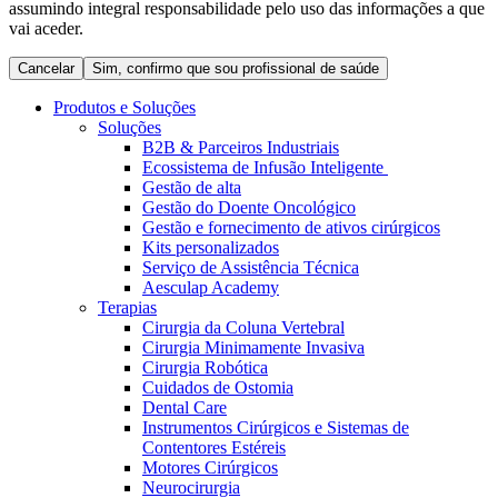
assumindo integral responsabilidade pelo uso das informações a que
Coordenamos os seus cuidados médicos quando recebe alta
Terapias
vai aceder.
do hospital. Para mais informações, visite a nossa página de
Contactos
cuidados domiciliários.
Cancelar
Sim, confirmo que sou profissional de saúde
Produtos e Soluções
Soluções
B2B & Parceiros Industriais
Ecossistema de Infusão Inteligente
Gestão de alta
Gestão do Doente Oncológico
Gestão e fornecimento de ativos cirúrgicos
Kits personalizados
Serviço de Assistência Técnica
Aesculap Academy
Terapias
Cirurgia da Coluna Vertebral
Catálogo de Produtos
Cirurgia Minimamente Invasiva
Centro de Inovação
Cirurgia Robótica
Encontre o produto que procura. Visite o catálogo de produtos
Cuidados de Ostomia
da B. Braun com o nosso portfólio completo.
Vamos impulsionar juntos a inovação na tecnologia médica.
Dental Care
Saiba mais sobre o nosso centro de inovação e apresente a sua
Instrumentos Cirúrgicos e Sistemas de
ideia.
Contentores Estéreis
Motores Cirúrgicos
Neurocirurgia