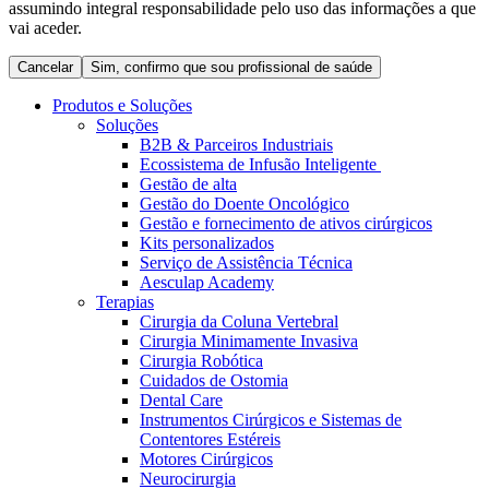
assumindo integral responsabilidade pelo uso das informações a que
Coordenamos os seus cuidados médicos quando recebe alta
Terapias
vai aceder.
do hospital. Para mais informações, visite a nossa página de
Contactos
cuidados domiciliários.
Cancelar
Sim, confirmo que sou profissional de saúde
Produtos e Soluções
Soluções
B2B & Parceiros Industriais
Ecossistema de Infusão Inteligente
Gestão de alta
Gestão do Doente Oncológico
Gestão e fornecimento de ativos cirúrgicos
Kits personalizados
Serviço de Assistência Técnica
Aesculap Academy
Terapias
Cirurgia da Coluna Vertebral
Catálogo de Produtos
Cirurgia Minimamente Invasiva
Centro de Inovação
Cirurgia Robótica
Encontre o produto que procura. Visite o catálogo de produtos
Cuidados de Ostomia
da B. Braun com o nosso portfólio completo.
Vamos impulsionar juntos a inovação na tecnologia médica.
Dental Care
Saiba mais sobre o nosso centro de inovação e apresente a sua
Instrumentos Cirúrgicos e Sistemas de
ideia.
Contentores Estéreis
Motores Cirúrgicos
Neurocirurgia