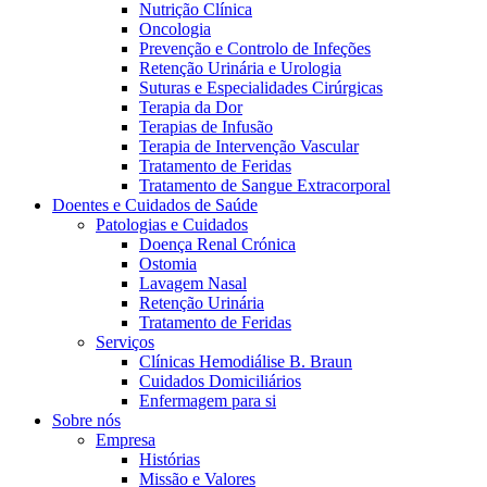
Nutrição Clínica
Oncologia
Prevenção e Controlo de Infeções
Retenção Urinária e Urologia
Suturas e Especialidades Cirúrgicas
Terapia da Dor
Terapias de Infusão
Terapia de Intervenção Vascular
Tratamento de Feridas
Tratamento de Sangue Extracorporal
Contactos
Doentes e Cuidados de Saúde
Patologias e Cuidados
Em diálogo com a B. Braun. Entre em contacto connosco
Doença Renal Crónica
Ostomia
Lavagem Nasal
Retenção Urinária
Tratamento de Feridas
Serviços
Clínicas Hemodiálise B. Braun
Cuidados Domiciliários
Enfermagem para si
Sobre nós
Empresa
Histórias
Missão e Valores