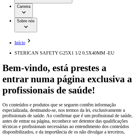
Aesculap Academy
Serviços
Trabalhar na B. Braun
Centro de Inovação
Carreira
Oportunidades de emprego
Critérios de Avaliação de Fornecedor
Terapias
Clínicas Hemodiálise B. Braun
Cuidados Domiciliários
Responsabilidade
Sobre nós
Cirurgia da Coluna Vertebral
A nossa cultura
Enfermagem para si
Cirurgia Minimamente Invasiva
Patologias e Cuidados
Patrocínios e Donativos
Cirurgia Robótica
Diversidade
Cuidados de Ostomia
Sustentabilidade
Início
Serviços
Dental Care
Compliance
Instrumentos Cirúrgicos e Sistemas de
Acesso aos Cuidados de Saúde
STERICAN SAFETY G25X1 1/2 0.5X40MM -EU
Contentores Estéreis
Motores Cirúrgicos
Media
Bem-vindo, está prestes a
Neurocirurgia
Nutrição Clínica
Comunicados de Imprensa
entrar numa página exclusiva a
Oncologia
Prevenção e Controlo de Infeções
Contactos
Retenção Urinária e Urologia
profissionais de saúde!
Suturas e Especialidades Cirúrgicas
Formulário de Contacto
Terapia da Dor
Localizações
Terapias de Infusão
Empresa
Os conteúdos e produtos que se seguem contêm informação
Terapia de Intervenção Vascular
Vagas disponíveis
especializada, destinando-se, nos termos da lei, exclusivamente a
Tratamento de Feridas
profissionais de saúde. Ao confirmar que é um profissional de saúde,
Responsabilidade
Descubra as tuas oportunidades de carreira na B. Braun.
Tratamento de Sangue Extracorporal
antes de entrar na página, reconhece ser detentor das qualificações
Pesquise no nosso mercado de trabalho global por perfis de
Soluções
técnicas e profissionais necessárias ao entendimento dos conteúdos
Cuidados Domiciliários
trabalho interessantes.
disponibilizados, e da importância de os não divulgar a terceiros,
Media