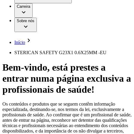
Aesculap Academy
Serviços
Trabalhar na B. Braun
Centro de Inovação
Carreira
Oportunidades de emprego
Critérios de Avaliação de Fornecedor
Terapias
Clínicas Hemodiálise B. Braun
Cuidados Domiciliários
Responsabilidade
Sobre nós
Cirurgia da Coluna Vertebral
A nossa cultura
Enfermagem para si
Cirurgia Minimamente Invasiva
Patologias e Cuidados
Patrocínios e Donativos
Cirurgia Robótica
Diversidade
Cuidados de Ostomia
Sustentabilidade
Início
Serviços
Dental Care
Compliance
Instrumentos Cirúrgicos e Sistemas de
Acesso aos Cuidados de Saúde
STERICAN SAFETY G23X1 0.6X25MM -EU
Contentores Estéreis
Motores Cirúrgicos
Media
Bem-vindo, está prestes a
Neurocirurgia
Nutrição Clínica
Comunicados de Imprensa
entrar numa página exclusiva a
Oncologia
Prevenção e Controlo de Infeções
Contactos
Retenção Urinária e Urologia
profissionais de saúde!
Suturas e Especialidades Cirúrgicas
Formulário de Contacto
Terapia da Dor
Localizações
Terapias de Infusão
Empresa
Os conteúdos e produtos que se seguem contêm informação
Terapia de Intervenção Vascular
Vagas disponíveis
especializada, destinando-se, nos termos da lei, exclusivamente a
Tratamento de Feridas
profissionais de saúde. Ao confirmar que é um profissional de saúde,
Responsabilidade
Descubra as tuas oportunidades de carreira na B. Braun.
Tratamento de Sangue Extracorporal
antes de entrar na página, reconhece ser detentor das qualificações
Pesquise no nosso mercado de trabalho global por perfis de
Soluções
técnicas e profissionais necessárias ao entendimento dos conteúdos
Cuidados Domiciliários
trabalho interessantes.
disponibilizados, e da importância de os não divulgar a terceiros,
Media