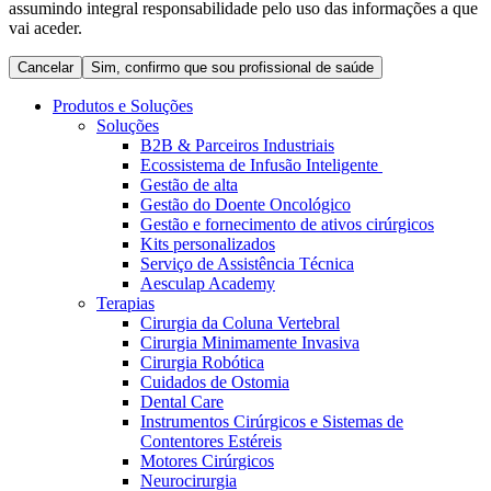
assumindo integral responsabilidade pelo uso das informações a que
Coordenamos os seus cuidados médicos quando recebe alta
Terapias
vai aceder.
do hospital. Para mais informações, visite a nossa página de
Contactos
cuidados domiciliários.
Cancelar
Sim, confirmo que sou profissional de saúde
Produtos e Soluções
Soluções
B2B & Parceiros Industriais
Ecossistema de Infusão Inteligente
Gestão de alta
Gestão do Doente Oncológico
Gestão e fornecimento de ativos cirúrgicos
Kits personalizados
Serviço de Assistência Técnica
Aesculap Academy
Terapias
Cirurgia da Coluna Vertebral
Catálogo de Produtos
Cirurgia Minimamente Invasiva
Centro de Inovação
Cirurgia Robótica
Encontre o produto que procura. Visite o catálogo de produtos
Cuidados de Ostomia
da B. Braun com o nosso portfólio completo.
Vamos impulsionar juntos a inovação na tecnologia médica.
Dental Care
Saiba mais sobre o nosso centro de inovação e apresente a sua
Instrumentos Cirúrgicos e Sistemas de
ideia.
Contentores Estéreis
Motores Cirúrgicos
Neurocirurgia