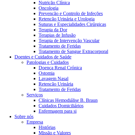
Nutrição Clínica
Oncologia
Prevenção e Controlo de Infeções
Retenção Urinária e Urologia
Suturas e Especialidades Cirúrgicas
Terapia da Dor
Terapias de Infusão
Terapia de Intervenção Vascular
Tratamento de Feridas
Tratamento de Sangue Extracorporal
Contactos
Doentes e Cuidados de Saúde
Patologias e Cuidados
Em diálogo com a B. Braun. Entre em contacto connosco
Doença Renal Crónica
Ostomia
Lavagem Nasal
Retenção Urinária
Tratamento de Feridas
Serviços
Clínicas Hemodiálise B. Braun
Cuidados Domiciliários
Enfermagem para si
Sobre nós
Empresa
Histórias
Missão e Valores