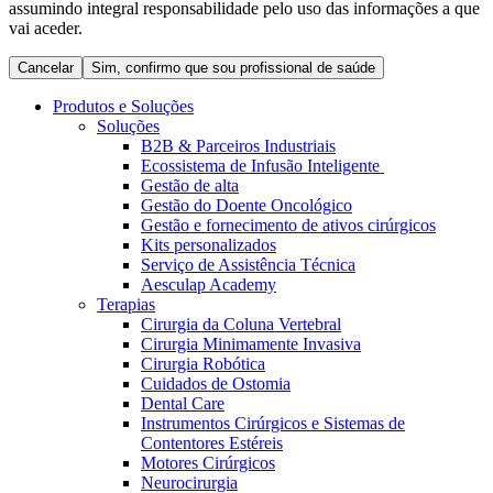
assumindo integral responsabilidade pelo uso das informações a que
Coordenamos os seus cuidados médicos quando recebe alta
Terapias
vai aceder.
do hospital. Para mais informações, visite a nossa página de
Contactos
cuidados domiciliários.
Cancelar
Sim, confirmo que sou profissional de saúde
Produtos e Soluções
Soluções
B2B & Parceiros Industriais
Ecossistema de Infusão Inteligente
Gestão de alta
Gestão do Doente Oncológico
Gestão e fornecimento de ativos cirúrgicos
Kits personalizados
Serviço de Assistência Técnica
Aesculap Academy
Terapias
Cirurgia da Coluna Vertebral
Catálogo de Produtos
Cirurgia Minimamente Invasiva
Centro de Inovação
Cirurgia Robótica
Encontre o produto que procura. Visite o catálogo de produtos
Cuidados de Ostomia
da B. Braun com o nosso portfólio completo.
Vamos impulsionar juntos a inovação na tecnologia médica.
Dental Care
Saiba mais sobre o nosso centro de inovação e apresente a sua
Instrumentos Cirúrgicos e Sistemas de
ideia.
Contentores Estéreis
Motores Cirúrgicos
Neurocirurgia