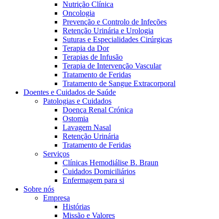
Nutrição Clínica
Oncologia
Prevenção e Controlo de Infeções
Retenção Urinária e Urologia
Suturas e Especialidades Cirúrgicas
Terapia da Dor
Terapias de Infusão
Terapia de Intervenção Vascular
Tratamento de Feridas
Tratamento de Sangue Extracorporal
Contactos
Doentes e Cuidados de Saúde
Patologias e Cuidados
Em diálogo com a B. Braun. Entre em contacto connosco
Doença Renal Crónica
Ostomia
Lavagem Nasal
Retenção Urinária
Tratamento de Feridas
Serviços
Clínicas Hemodiálise B. Braun
Cuidados Domiciliários
Enfermagem para si
Sobre nós
Empresa
Histórias
Missão e Valores