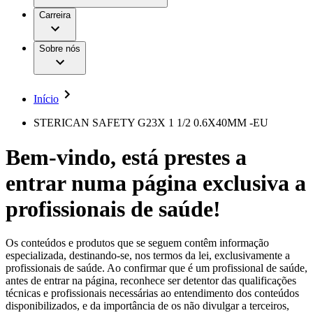
Aesculap Academy
Serviços
Trabalhar na B. Braun
Centro de Inovação
Carreira
Oportunidades de emprego
Critérios de Avaliação de Fornecedor
Terapias
Clínicas Hemodiálise B. Braun
Cuidados Domiciliários
Responsabilidade
Sobre nós
Cirurgia da Coluna Vertebral
A nossa cultura
Enfermagem para si
Cirurgia Minimamente Invasiva
Patologias e Cuidados
Patrocínios e Donativos
Cirurgia Robótica
Diversidade
Cuidados de Ostomia
Sustentabilidade
Início
Serviços
Dental Care
Compliance
Instrumentos Cirúrgicos e Sistemas de
Acesso aos Cuidados de Saúde
STERICAN SAFETY G23X 1 1/2 0.6X40MM -EU
Contentores Estéreis
Motores Cirúrgicos
Media
Bem-vindo, está prestes a
Neurocirurgia
Nutrição Clínica
Comunicados de Imprensa
entrar numa página exclusiva a
Oncologia
Prevenção e Controlo de Infeções
Contactos
Retenção Urinária e Urologia
profissionais de saúde!
Suturas e Especialidades Cirúrgicas
Formulário de Contacto
Terapia da Dor
Localizações
Terapias de Infusão
Empresa
Os conteúdos e produtos que se seguem contêm informação
Terapia de Intervenção Vascular
Vagas disponíveis
especializada, destinando-se, nos termos da lei, exclusivamente a
Tratamento de Feridas
profissionais de saúde. Ao confirmar que é um profissional de saúde,
Responsabilidade
Descubra as tuas oportunidades de carreira na B. Braun.
Tratamento de Sangue Extracorporal
antes de entrar na página, reconhece ser detentor das qualificações
Pesquise no nosso mercado de trabalho global por perfis de
Soluções
técnicas e profissionais necessárias ao entendimento dos conteúdos
Cuidados Domiciliários
trabalho interessantes.
disponibilizados, e da importância de os não divulgar a terceiros,
Media