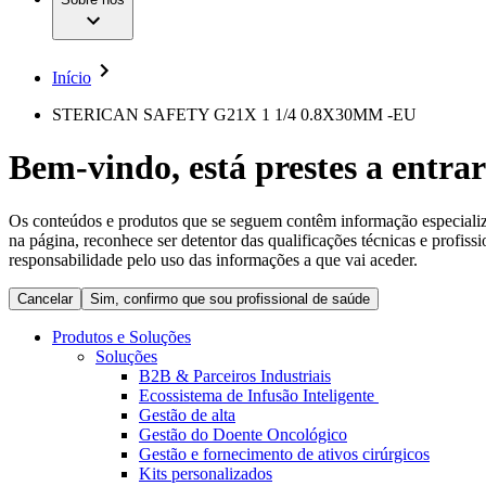
Cirurgia da Coluna Vertebral
A nossa cultura
Enfermagem para si
Cirurgia Minimamente Invasiva
Patologias e Cuidados
Patrocínios e Donativos
Cirurgia Robótica
Diversidade
Cuidados de Ostomia
Sustentabilidade
Início
Serviços
Dental Care
Compliance
Instrumentos Cirúrgicos e Sistemas de Contentores
Acesso aos Cuidados de Saúde
STERICAN SAFETY G21X 1 1/4 0.8X30MM -EU
Motores Cirúrgicos
Neurocirurgia
Media
Bem-vindo, está prestes a entrar
Nutrição Clínica
Oncologia
Comunicados de Imprensa
Prevenção e Controlo de Infeções
Retenção Urinária e Urologia
Os conteúdos e produtos que se seguem contêm informação especializad
Contactos
Suturas e Especialidades Cirúrgicas
na página, reconhece ser detentor das qualificações técnicas e profiss
Terapia da Dor
Formulário de Contacto
responsabilidade pelo uso das informações a que vai aceder.
Terapias de Infusão
Localizações
Terapia de Intervenção Vascular
Cancelar
Sim, confirmo que sou profissional de saúde
Empresa
Tratamento de Feridas
Tratamento de Sangue Extracorporal
Produtos e Soluções
Responsabilidade
Soluções
Soluções
B2B & Parceiros Industriais
Ecossistema de Infusão Inteligente
Media
Terapias
Gestão de alta
Gestão do Doente Oncológico
Gestão e fornecimento de ativos cirúrgicos
Contactos
Kits personalizados