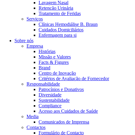
Coordenamos os seus cuidados médicos quando recebe alta do hos
Lavagem Nasal
Retenção Urinária
Tratamento de Feridas
Serviços
Clínicas Hemodiálise B. Braun
Cuidados Domiciliários
Enfermagem para si
Sobre nós
Empresa
Histórias
Missão e Valores
Facts & Figures
Brand
Centro de Inovação
Critérios de Avaliação de Fornecedor
Catálogo de Produtos
Responsabilidade
Patrocínios e Donativos
Encontre o produto que procura. Visite o catálogo de produtos
Centro de Inovação
Diversidade
Sustentabilidade
Vamos impulsionar juntos a inovação na tecnologia médica. Saib
Compliance
Acesso aos Cuidados de Saúde
Media
Comunicados de Imprensa
Contactos
Formulário de Contacto