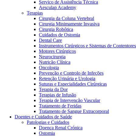
Serviço de Assistência Técnica
Aesculap Academy
Terapias
Cirurgia da Coluna Vertebral
Cirurgia Minimamente Invasiva
Cirurgia Robótica
Cuidados de Ostomia
Dental Care
Instrumentos Cirúrgicos e Sistemas de Contentores
Motores Cirúrgicos
Neurocirurgia
Nutrição Clínica
Oncologia
Prevenção e Controlo de Infeções
Retenção Urinária e Urologia
Suturas e Especialidades Cirúrgicas
Terapia da Dor
Terapias de Infusão
Terapia de Intervenção Vascular
Vagas disponíveis
Tratamento de Feridas
Tratamento de Sangue Extracorporal
Descubra as tuas oportunidades de carreira na B. Braun. Pesqui
Doentes e Cuidados de Saúde
Patologias e Cuidados
Cuidados Domiciliários
Doença Renal Crónica
Ostomia