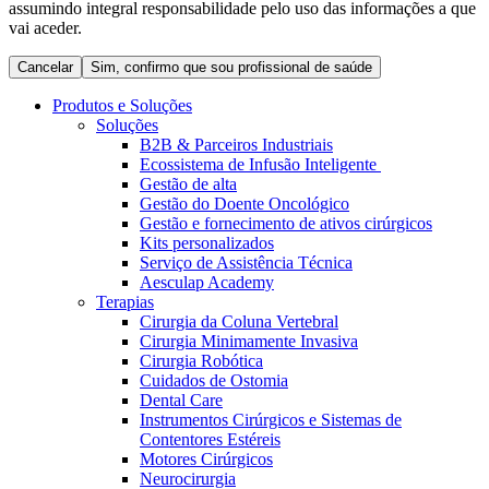
assumindo integral responsabilidade pelo uso das informações a que
Coordenamos os seus cuidados médicos quando recebe alta
Terapias
vai aceder.
do hospital. Para mais informações, visite a nossa página de
Contactos
cuidados domiciliários.
Cancelar
Sim, confirmo que sou profissional de saúde
Produtos e Soluções
Soluções
B2B & Parceiros Industriais
Ecossistema de Infusão Inteligente
Gestão de alta
Gestão do Doente Oncológico
Gestão e fornecimento de ativos cirúrgicos
Kits personalizados
Serviço de Assistência Técnica
Aesculap Academy
Terapias
Cirurgia da Coluna Vertebral
Catálogo de Produtos
Cirurgia Minimamente Invasiva
Centro de Inovação
Cirurgia Robótica
Encontre o produto que procura. Visite o catálogo de produtos
Cuidados de Ostomia
da B. Braun com o nosso portfólio completo.
Vamos impulsionar juntos a inovação na tecnologia médica.
Dental Care
Saiba mais sobre o nosso centro de inovação e apresente a sua
Instrumentos Cirúrgicos e Sistemas de
ideia.
Contentores Estéreis
Motores Cirúrgicos
Neurocirurgia