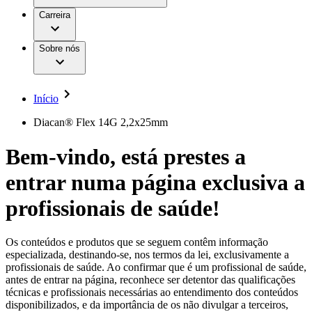
Aesculap Academy
Serviços
Trabalhar na B. Braun
Centro de Inovação
Carreira
Oportunidades de emprego
Critérios de Avaliação de Fornecedor
Terapias
Clínicas Hemodiálise B. Braun
Cuidados Domiciliários
Responsabilidade
Sobre nós
Cirurgia da Coluna Vertebral
A nossa cultura
Enfermagem para si
Cirurgia Minimamente Invasiva
Patologias e Cuidados
Patrocínios e Donativos
Cirurgia Robótica
Diversidade
Cuidados de Ostomia
Sustentabilidade
Início
Serviços
Dental Care
Compliance
Instrumentos Cirúrgicos e Sistemas de
Acesso aos Cuidados de Saúde
Diacan® Flex 14G 2,2x25mm
Contentores Estéreis
Motores Cirúrgicos
Media
Bem-vindo, está prestes a
Neurocirurgia
Nutrição Clínica
Comunicados de Imprensa
entrar numa página exclusiva a
Oncologia
Prevenção e Controlo de Infeções
Contactos
Retenção Urinária e Urologia
profissionais de saúde!
Suturas e Especialidades Cirúrgicas
Formulário de Contacto
Terapia da Dor
Localizações
Terapias de Infusão
Empresa
Os conteúdos e produtos que se seguem contêm informação
Terapia de Intervenção Vascular
Vagas disponíveis
especializada, destinando-se, nos termos da lei, exclusivamente a
Tratamento de Feridas
profissionais de saúde. Ao confirmar que é um profissional de saúde,
Responsabilidade
Descubra as tuas oportunidades de carreira na B. Braun.
Tratamento de Sangue Extracorporal
antes de entrar na página, reconhece ser detentor das qualificações
Pesquise no nosso mercado de trabalho global por perfis de
Soluções
técnicas e profissionais necessárias ao entendimento dos conteúdos
Cuidados Domiciliários
trabalho interessantes.
disponibilizados, e da importância de os não divulgar a terceiros,
Media