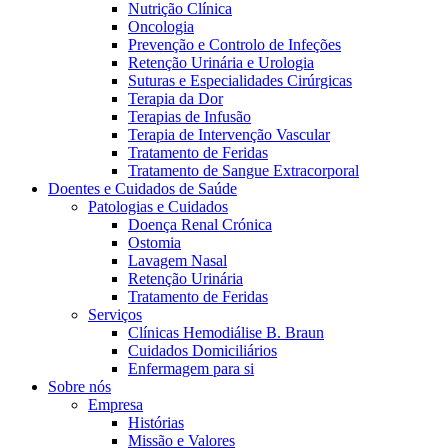
Nutrição Clínica
Oncologia
Prevenção e Controlo de Infeções
Retenção Urinária e Urologia
Suturas e Especialidades Cirúrgicas
Terapia da Dor
Terapias de Infusão
Terapia de Intervenção Vascular
Tratamento de Feridas
Tratamento de Sangue Extracorporal
Contactos
Doentes e Cuidados de Saúde
Patologias e Cuidados
Em diálogo com a B. Braun. Entre em contacto connosco
Doença Renal Crónica
Ostomia
Lavagem Nasal
Retenção Urinária
Tratamento de Feridas
Serviços
Clínicas Hemodiálise B. Braun
Cuidados Domiciliários
Enfermagem para si
Sobre nós
Empresa
Histórias
Missão e Valores